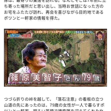
DAIGOも台所 ～きょうの献立 何にする？～
ち寄った場所だと思い出し、当時お世話になった方の
本日はダイアンなり！シーズン２
お宅をふたたび訪れ、再会を喜びながら目的地である
ポツンと一軒家の情報を得た。
朝だ！生です旅サラダ
教えて！ニュースライブ 正義のミカタ
ＬＩＦＥ～夢のカタチ～
新婚さんいらっしゃい！
ポツンと一軒家
ザキ山小屋本館
ぺこぱのまるスポ
アナ回覧板
つづら折りの峠を越して、「落石注意」の看板の立つ
山道の先にあったのは、79歳の女性が一人で暮らすポ
ツンと一軒家。明るい笑顔で捜索隊を迎えてくれた女