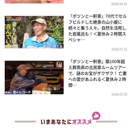
2026.08.02
「ポツンと一軒家」70代でセル
フビルドした絶景の山小屋に
続々と集う人々。自然を活用し
た岩風呂も！＜夏休み２時間ス
ペシャ…
2026.07.31
「ポツンと一軒家」築100年超
え群馬県の古民家ルームツアー
で、謎のお宝がザクザク！ 亡妻
への愛があふれる＜夏休み２時
間…
2026.07.30