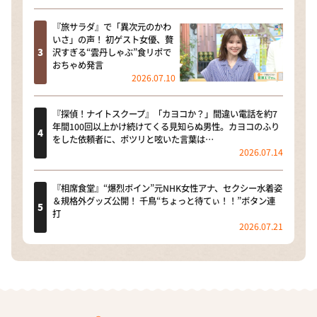
『旅サラダ』で「異次元のかわ
いさ」の声！ 初ゲスト女優、贅
沢すぎる“雲丹しゃぶ”食リポで
おちゃめ発言
2026.07.10
『探偵！ナイトスクープ』「カヨコか？」間違い電話を約7
年間100回以上かけ続けてくる見知らぬ男性。カヨコのふり
をした依頼者に、ポツリと呟いた言葉は…
2026.07.14
『相席食堂』“爆烈ボイン”元NHK女性アナ、セクシー水着姿
＆規格外グッズ公開！ 千鳥“ちょっと待てぃ！！”ボタン連
打
2026.07.21