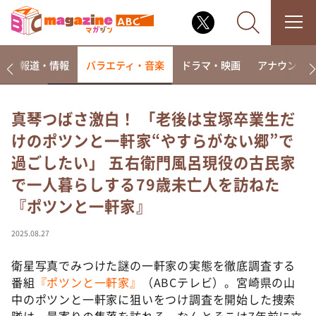
ー
報道・情報
バラエティ・音楽
ドラマ・映画
アナウンサ
真琴つばさ激白！ 「老後は宝塚卒業生だ
けのポツンと一軒家“やすらがない郷”で
なるみ・岡村の過ぎるTV
過ごしたい」 五右衛門風呂現役の古民家
相席食堂
で一人暮らしする79歳未亡人を訪ねた
これ余談なんですけど・・・
『ポツンと一軒家』
～人生密着トークバラエティ！～ やすとものいたっ
て真剣です
2025.08.27
探偵！ナイトスクープ
衛星写真でみつけた謎の一軒家の実態を徹底調査する
news おかえり
番組
『ポツンと一軒家』
（ABCテレビ）。宮崎県の山
河合＆A.B.C-Z塚田×福井アナ「なんでやねん！？」
（news おかえり）
中のポツンと一軒家に狙いをつけ調査を開始した捜索
隊は、最寄りの集落を訪れる。なんとそこは7年前に立