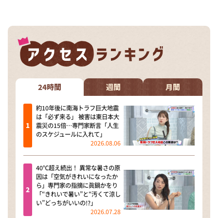
24時間
週間
月間
約10年後に南海トラフ巨大地震
は「必ず来る」 被害は東日本大
震災の15倍…専門家断言「人生
のスケジュールに入れて」
2026.08.06
40℃超え続出！ 異常な暑さの原
因は「空気がきれいになったか
ら」専門家の指摘に眞鍋かをり
「“きれいで暑い”と“汚くて涼し
い”どっちがいいの!?」
2026.07.28