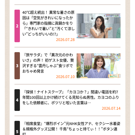
40℃超え続出！ 異常な暑さの原
因は「空気がきれいになったか
ら」専門家の指摘に眞鍋かをり
「“きれいで暑い”と“汚くて涼し
い”どっちがいいの!?」
2026.07.28
『旅サラダ』で「異次元のかわ
いさ」の声！ 初ゲスト女優、贅
沢すぎる“雲丹しゃぶ”食リポで
おちゃめ発言
2026.07.10
『探偵！ナイトスクープ』「カヨコか？」間違い電話を約7
年間100回以上かけ続けてくる見知らぬ男性。カヨコのふり
をした依頼者に、ポツリと呟いた言葉は…
2026.07.14
『相席食堂』“爆烈ボイン”元NHK女性アナ、セクシー水着姿
＆規格外グッズ公開！ 千鳥“ちょっと待てぃ！！”ボタン連
打