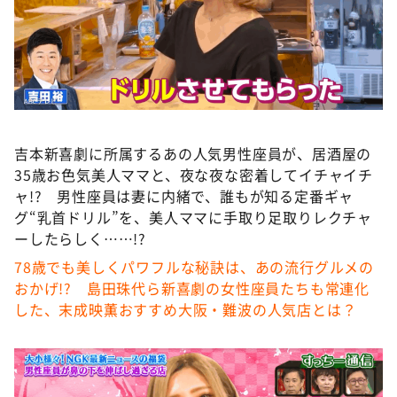
DAIGOも台所 ～きょうの献立 何にする？～
本日はダイアンなり！シーズン２
朝だ！生です旅サラダ
教えて！ニュースライブ 正義のミカタ
ＬＩＦＥ～夢のカタチ～
吉本新喜劇に所属するあの人気男性座員が、居酒屋の
新婚さんいらっしゃい！
35歳お色気美人ママと、夜な夜な密着してイチャイチ
ポツンと一軒家
ャ!? 男性座員は妻に内緒で、誰もが知る定番ギャ
グ“乳首ドリル”を、美人ママに手取り足取りレクチャ
ザキ山小屋本館
ーしたらしく……!?
ぺこぱのまるスポ
78歳でも美しくパワフルな秘訣は、あの流行グルメの
アナ回覧板
おかげ!? 島田珠代ら新喜劇の女性座員たちも常連化
した、末成映薫おすすめ大阪・難波の人気店とは？