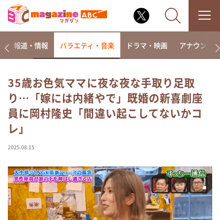
ー
報道・情報
バラエティ・音楽
ドラマ・映画
アナウンサ
35歳お色気ママに夜な夜な手取り足取
り…「嫁には内緒やで」既婚の新喜劇座
なるみ・岡村の過ぎるTV
員に岡村隆史「間違い起こしてないかコ
相席食堂
レ」
これ余談なんですけど・・・
～人生密着トークバラエティ！～ やすとものいたっ
2025.08.15
て真剣です
探偵！ナイトスクープ
news おかえり
河合＆A.B.C-Z塚田×福井アナ「なんでやねん！？」
（news おかえり）