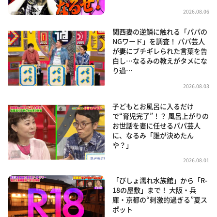
2026.08.06
関西妻の逆鱗に触れる「パパの
NGワード」を調査！ パパ芸人
が妻にブチギレられた言葉を告
白し…なるみの教えがタメにな
り過…
2026.08.03
子どもとお風呂に入るだけ
で“育児完了”！？ 風呂上がりの
お世話を妻に任せるパパ芸人
に、なるみ「誰が決めたん
や？」
2026.08.01
「びしょ濡れ水族館」から「R-
18の屋敷」まで！ 大阪・兵
庫・京都の“刺激的過ぎる”夏ス
ポット