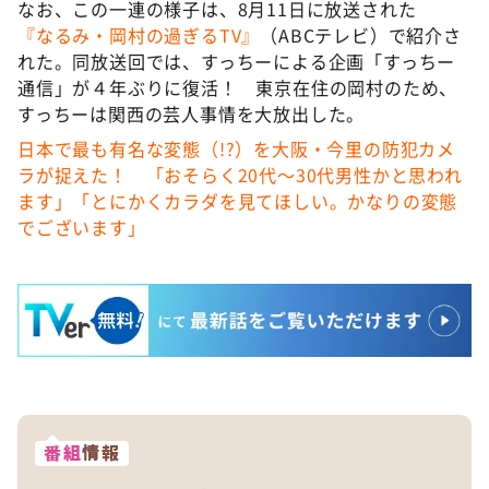
なお、この一連の様子は、8月11日に放送された
『なるみ・岡村の過ぎるTV』
（ABCテレビ）で紹介さ
れた。同放送回では、すっちーによる企画「すっちー
通信」が４年ぶりに復活！ 東京在住の岡村のため、
すっちーは関⻄の芸⼈事情を⼤放出した。
日本で最も有名な変態（!?）を大阪・今里の防犯カメ
ラが捉えた！ 「おそらく20代～30代男性かと思われ
ます」「とにかくカラダを見てほしい。かなりの変態
でございます」
番組
情報