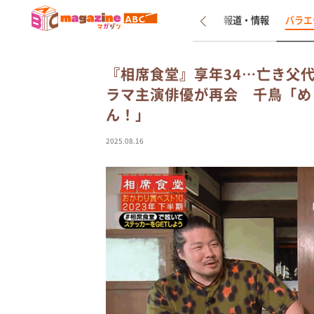
新着
インタビュー
報道・情報
バラエ
『相席食堂』享年34…亡き父
ラマ主演俳優が再会 千鳥「め
ん！」
2025.08.16