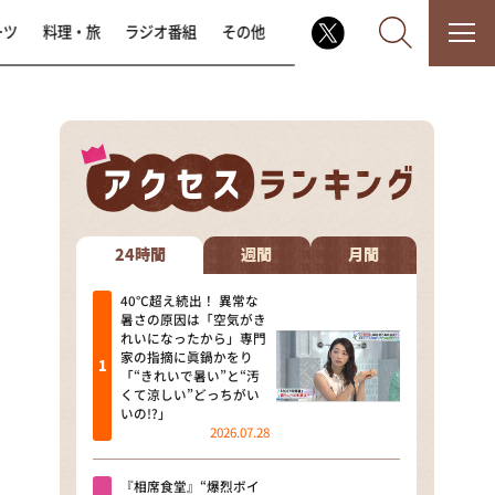
ーツ
料理・旅
ラジオ番組
その他
なるみ・岡村の過ぎるTV
相席食堂
24時間
週間
月間
これ余談なんですけど・・・
40℃超え続出！ 異常な
暑さの原因は「空気がき
れいになったから」専門
～人生密着トークバラエティ！
家の指摘に眞鍋かをり
～ やすとものいたって真剣です
「“きれいで暑い”と“汚
くて涼しい”どっちがい
探偵！ナイトスクープ
いの!?」
2026.07.28
news おかえり
『相席食堂』“爆烈ボイ