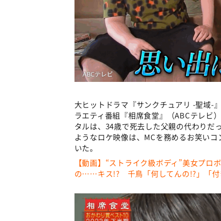
大ヒットドラマ『サンクチュアリ -聖域
ラエティ番組『相席食堂』（ABCテレビ
タルは、34歳で死去した父親の代わりだ
ようなロケ映像は、MCを務めるお笑いコ
いた。
【動画】“ストライク級ボディ”美女プロ
の……キス!? 千鳥「何してんの!?」「付