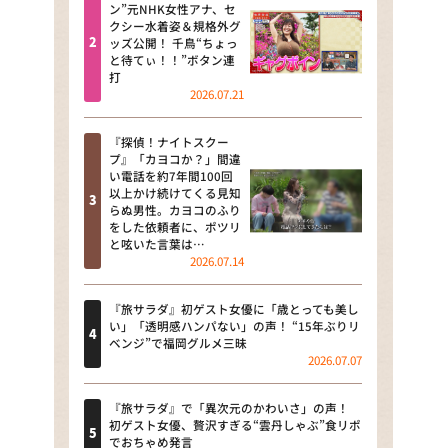
河合＆A.B.C-Z塚田×福井アナ
ン”元NHK女性アナ、セ
クシー水着姿＆規格外グ
「なんでやねん！？」（news お
ッズ公開！ 千鳥“ちょっ
かえり）
と待てぃ！！”ボタン連
打
DAIGOも台所 ～きょうの献立 何
2026.07.21
にする？～
『探偵！ナイトスクー
本日はダイアンなり！シーズン２
プ』「カヨコか？」間違
い電話を約7年間100回
朝だ！生です旅サラダ
以上かけ続けてくる見知
らぬ男性。カヨコのふり
をした依頼者に、ポツリ
教えて！ニュースライブ 正義の
と呟いた言葉は…
ミカタ
2026.07.14
ＬＩＦＥ～夢のカタチ～
『旅サラダ』初ゲスト女優に「歳とっても美し
い」「透明感ハンパない」の声！ “15年ぶりリ
新婚さんいらっしゃい！
ベンジ”で福岡グルメ三昧
2026.07.07
ポツンと一軒家
『旅サラダ』で「異次元のかわいさ」の声！
ザキ山小屋本館
初ゲスト女優、贅沢すぎる“雲丹しゃぶ”食リポ
でおちゃめ発言