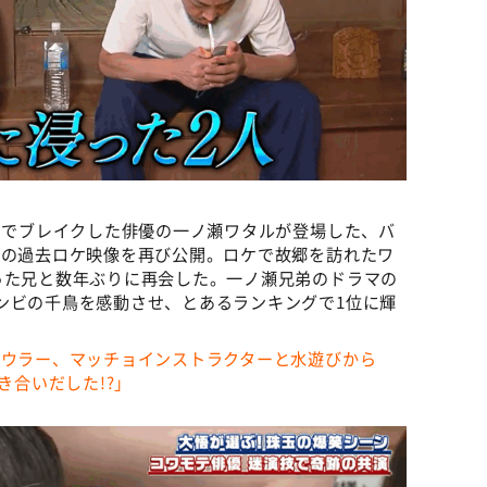
-』でブレイクした俳優の一ノ瀬ワタルが登場した、バ
）の過去ロケ映像を再び公開。ロケで故郷を訪れたワ
った兄と数年ぶりに再会した。一ノ瀬兄弟のドラマの
ンビの千鳥を感動させ、とあるランキングで1位に輝
ボウラー、マッチョインストラクターと水遊びから
き合いだした!?」