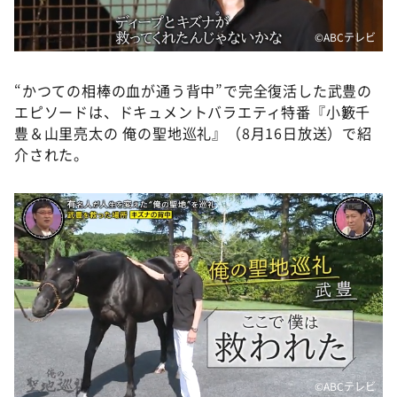
©ABCテレビ
“かつての相棒の血が通う背中”で完全復活した武豊の
エピソードは、ドキュメントバラエティ特番『小籔千
豊＆山里亮太の 俺の聖地巡礼』（8月16日放送）で紹
介された。
©ABCテレビ