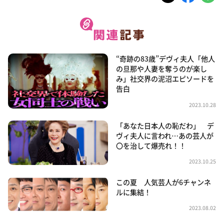
“奇跡の83歳”デヴィ夫人「他人
の旦那や人妻を奪うのが楽し
み」社交界の泥沼エピソードを
告白
2023.10.28
「あなた日本人の恥だわ」 デ
ヴィ夫人に言われ…あの芸人が
〇を治して爆売れ！！
2023.10.25
この夏 人気芸人が6チャンネ
ルに集結！
2023.08.02