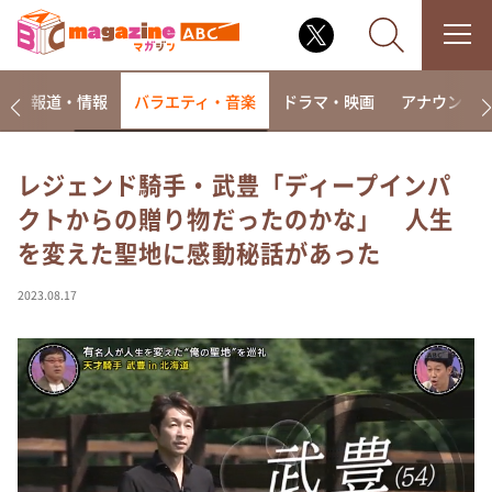
ー
報道・情報
バラエティ・音楽
ドラマ・映画
アナウンサ
レジェンド騎手・武豊「ディープインパ
クトからの贈り物だったのかな」 人生
なるみ・岡村の過ぎるTV
を変えた聖地に感動秘話があった
相席食堂
これ余談なんですけど・・・
2023.08.17
～人生密着トークバラエティ！～ やすとものいたっ
て真剣です
探偵！ナイトスクープ
news おかえり
河合＆A.B.C-Z塚田×福井アナ「なんでやねん！？」
（news おかえり）