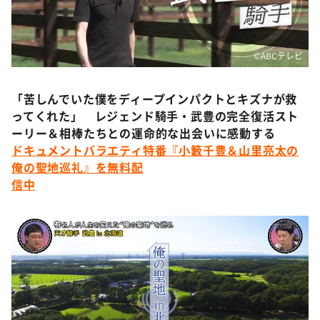
DAIGOも台所 ～きょうの献立 何にする？～
本日はダイアンなり！シーズン２
朝だ！生です旅サラダ
©ABCテレビ
教えて！ニュースライブ 正義のミカタ
「苦しんでいた僕をディープインパクトとキズナが救
ＬＩＦＥ～夢のカタチ～
ってくれた」 レジェンド騎手・武豊の完全復活スト
新婚さんいらっしゃい！
ーリー＆相棒たちとの運命的な出会いに感動する
ドキュメントバラエティ特番『小籔千豊＆山里亮太の
ポツンと一軒家
俺の聖地巡礼』を無料配
ザキ山小屋本館
信中
ぺこぱのまるスポ
アナ回覧板