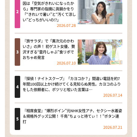
因は「空気がきれいになったか
ら」専門家の指摘に眞鍋かをり
「“きれいで暑い”と“汚くて涼し
い”どっちがいいの!?」
2026.07.28
『旅サラダ』で「異次元のかわ
いさ」の声！ 初ゲスト女優、贅
沢すぎる“雲丹しゃぶ”食リポで
おちゃめ発言
2026.07.10
『探偵！ナイトスクープ』「カヨコか？」間違い電話を約7
年間100回以上かけ続けてくる見知らぬ男性。カヨコのふり
をした依頼者に、ポツリと呟いた言葉は…
2026.07.14
『相席食堂』“爆烈ボイン”元NHK女性アナ、セクシー水着姿
＆規格外グッズ公開！ 千鳥“ちょっと待てぃ！！”ボタン連
打
2026.07.21