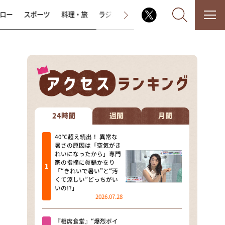
ロー
スポーツ
料理・旅
ラジオ番組
その他
なるみ・岡村の過ぎるTV
相席食堂
24時間
週間
月間
これ余談なんですけど・・・
40℃超え続出！ 異常な
暑さの原因は「空気がき
れいになったから」専門
～人生密着トークバラエティ！
家の指摘に眞鍋かをり
～ やすとものいたって真剣です
「“きれいで暑い”と“汚
くて涼しい”どっちがい
探偵！ナイトスクープ
いの!?」
2026.07.28
news おかえり
『相席食堂』“爆烈ボイ