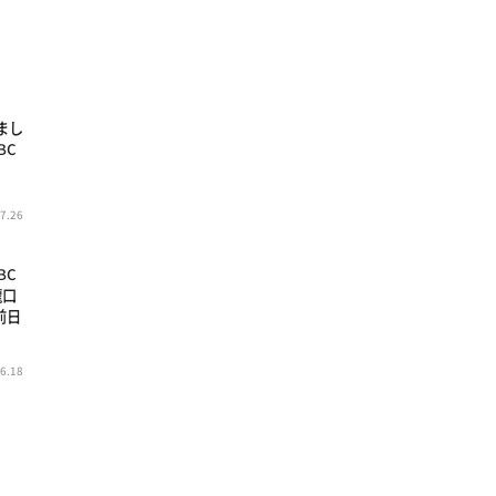
まし
BC
7.26
BC
瀧口
前日
6.18