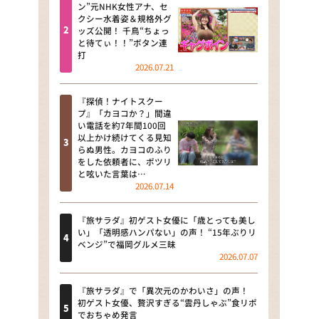
河合＆A.B.C-Z塚田×福井アナ
ン”元NHK女性アナ、セ
クシー水着姿＆規格外グ
「なんでやねん！？」（news お
ッズ公開！ 千鳥“ちょっ
かえり）
と待てぃ！！”ボタン連
打
DAIGOも台所 ～きょうの献立 何
2026.07.21
にする？～
『探偵！ナイトスクー
本日はダイアンなり！シーズン２
プ』「カヨコか？」間違
い電話を約7年間100回
朝だ！生です旅サラダ
以上かけ続けてくる見知
らぬ男性。カヨコのふり
をした依頼者に、ポツリ
教えて！ニュースライブ 正義の
と呟いた言葉は…
ミカタ
2026.07.14
ＬＩＦＥ～夢のカタチ～
『旅サラダ』初ゲスト女優に「歳とっても美し
い」「透明感ハンパない」の声！ “15年ぶりリ
新婚さんいらっしゃい！
ベンジ”で福岡グルメ三昧
2026.07.07
ポツンと一軒家
『旅サラダ』で「異次元のかわいさ」の声！
ザキ山小屋本館
初ゲスト女優、贅沢すぎる“雲丹しゃぶ”食リポ
でおちゃめ発言