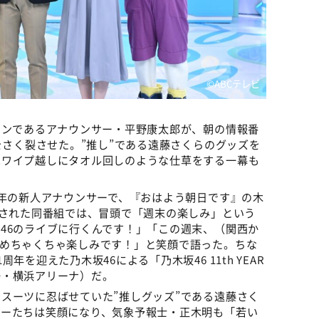
©️ABCテレビ
ァンであるアナウンサー・平野康太郎が、朝の情報番
をさく裂させた。”推し”である遠藤さくらのグッズを
はワイプ越しにタオル回しのような仕草をする一幕も
1年の新人アナウンサーで、『おはよう朝日です』の木
送された同番組では、冒頭で「週末の楽しみ」という
46のライブに行くんです！」「この週末、（関西か
。めちゃくちゃ楽しみです！」と笑顔で語った。ちな
を迎えた乃木坂46による「乃木坂46 11th YEAR
、会場・横浜アリーナ）だ。
スーツに忍ばせていた”推しグッズ”である遠藤さく
サーたちは笑顔になり、気象予報士・正木明も「若い