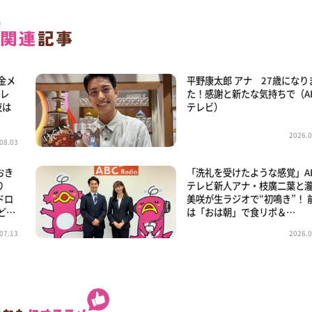
金メ
平野康太郎 アナ 27歳になり
トレ
た！感謝と新たな気持ちで（A
夜は
テレビ）
2026.0
08.03
おき
「洗礼を受けたような感覚」A
り
テレビ新人アナ・枝廣二葉と
ドロ
美咲が生ラジオで“初鳴き”！ 
ど…
は「おは朝」で食リポ＆…
07.13
2026.0