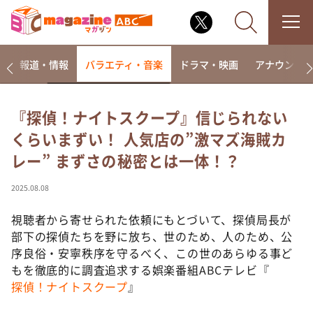
ー
報道・情報
バラエティ・音楽
ドラマ・映画
アナウンサ
『探偵！ナイトスクープ』信じられない
くらいまずい！ 人気店の”激マズ海賊カ
なるみ・岡村の過ぎるTV
レー” まずさの秘密とは一体！？
相席食堂
これ余談なんですけど・・・
2025.08.08
～人生密着トークバラエティ！～ やすとものいたっ
て真剣です
視聴者から寄せられた依頼にもとづいて、探偵局長が
部下の探偵たちを野に放ち、世のため、人のため、公
探偵！ナイトスクープ
序良俗・安寧秩序を守るべく、この世のあらゆる事ど
news おかえり
もを徹底的に調査追求する娯楽番組ABCテレビ『
河合＆A.B.C-Z塚田×福井アナ「なんでやねん！？」
探偵！ナイトスクープ
』
（news おかえり）