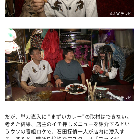
©️ABCテレビ
©️ABCテレビ
だが、単刀直入に “まずいカレー”の取材はできない。
考えた結果、店主のイチ押しメニューを紹介するとい
うウソの番組ロケで、石田探偵一人が店内に潜入す
る。すると、噂通り愉快なマスターは「ファイヤー