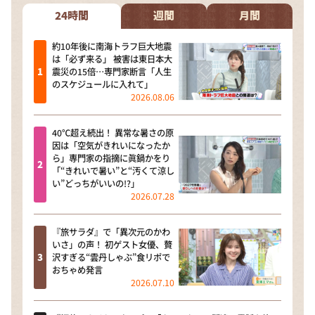
24時間
週間
月間
約10年後に南海トラフ巨大地震
は「必ず来る」 被害は東日本大
震災の15倍…専門家断言「人生
のスケジュールに入れて」
2026.08.06
40℃超え続出！ 異常な暑さの原
因は「空気がきれいになったか
ら」専門家の指摘に眞鍋かをり
「“きれいで暑い”と“汚くて涼し
い”どっちがいいの!?」
2026.07.28
『旅サラダ』で「異次元のかわ
いさ」の声！ 初ゲスト女優、贅
沢すぎる“雲丹しゃぶ”食リポで
おちゃめ発言
2026.07.10