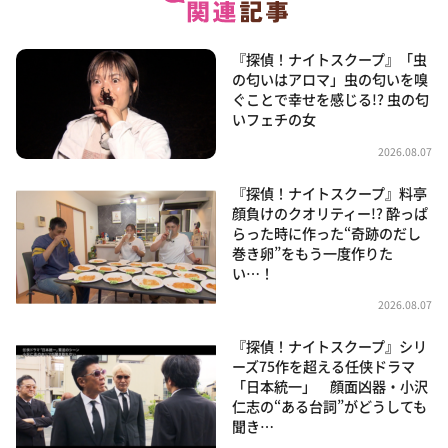
『探偵！ナイトスクープ』「虫
の匂いはアロマ」虫の匂いを嗅
ぐことで幸せを感じる!? 虫の匂
いフェチの女
2026.08.07
『探偵！ナイトスクープ』料亭
顔負けのクオリティー!? 酔っぱ
らった時に作った“奇跡のだし
巻き卵”をもう一度作りた
い…！
2026.08.07
『探偵！ナイトスクープ』シリ
ーズ75作を超える任侠ドラマ
「日本統一」 顔面凶器・小沢
仁志の“ある台詞”がどうしても
聞き…