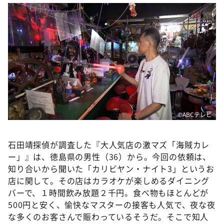
DAIGOも台所 ～きょうの献立 何にする？～
本日はダイアンなり！シーズン２
朝だ！生です旅サラダ
教えて！ニュースライブ 正義のミカタ
ＬＩＦＥ～夢のカタチ～
新婚さんいらっしゃい！
ポツンと一軒家
©️ABCテレビ
ザキ山小屋本館
ぺこぱのまるスポ
石田靖探偵が調査した『大人気店の激マズ「海賊カレ
ー」』は、徳島県の男性（36）から。今回の依頼は、
アナ回覧板
知り合いから聞いた「カリビヤン・ナイト3」というお
店に関して。その店はカラオケが楽しめるダイニング
バーで、１時間飲み放題２千円。食べ物もほとんどが
500円と安く、愉快なマスターの接客も人気で、夜な夜
な多くのお客さんで賑わっているそうだ。そこで知人