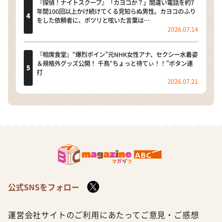
『探偵！ナイトスクープ』「カヨコか？」間違い電話を約7
年間100回以上かけ続けてくる見知らぬ男性。カヨコのふり
をした依頼者に、ポツリと呟いた言葉は…
2026.07.14
『相席食堂』“爆烈ボイン”元NHK女性アナ、セクシー水着姿
＆規格外グッズ公開！ 千鳥“ちょっと待てぃ！！”ボタン連
打
2026.07.21
公式SNSをフォロー
運営会社
サイトのご利用にあたって
ご意見・ご感想