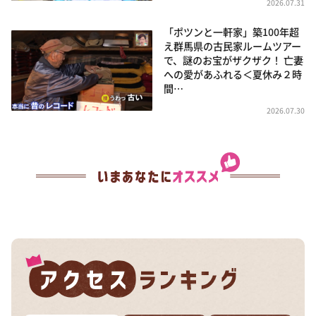
2026.07.31
「ポツンと一軒家」築100年超
え群馬県の古民家ルームツアー
で、謎のお宝がザクザク！ 亡妻
への愛があふれる＜夏休み２時
間…
2026.07.30