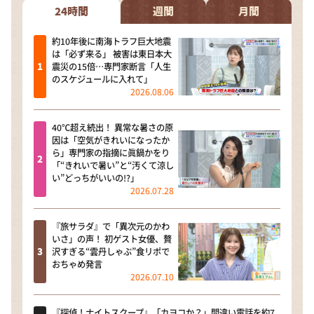
24時間
週間
月間
約10年後に南海トラフ巨大地震
は「必ず来る」 被害は東日本大
震災の15倍…専門家断言「人生
のスケジュールに入れて」
2026.08.06
40℃超え続出！ 異常な暑さの原
因は「空気がきれいになったか
ら」専門家の指摘に眞鍋かをり
「“きれいで暑い”と“汚くて涼し
い”どっちがいいの!?」
2026.07.28
『旅サラダ』で「異次元のかわ
いさ」の声！ 初ゲスト女優、贅
沢すぎる“雲丹しゃぶ”食リポで
おちゃめ発言
2026.07.10
『探偵！ナイトスクープ』「カヨコか？」間違い電話を約7