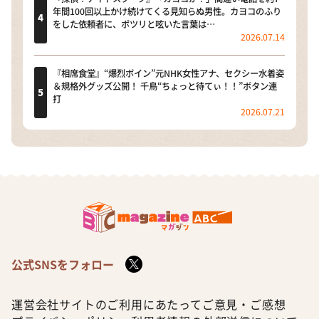
年間100回以上かけ続けてくる見知らぬ男性。カヨコのふり
をした依頼者に、ポツリと呟いた言葉は…
2026.07.14
『相席食堂』“爆烈ボイン”元NHK女性アナ、セクシー水着姿
＆規格外グッズ公開！ 千鳥“ちょっと待てぃ！！”ボタン連
打
2026.07.21
公式SNSをフォロー
運営会社
サイトのご利用にあたって
ご意見・ご感想