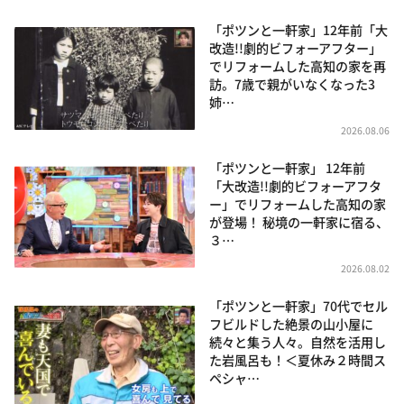
「ポツンと一軒家」12年前「大
改造!!劇的ビフォーアフター」
でリフォームした高知の家を再
訪。7歳で親がいなくなった3
姉…
2026.08.06
「ポツンと一軒家」 12年前
「大改造!!劇的ビフォーアフタ
ー」でリフォームした高知の家
が登場！ 秘境の一軒家に宿る、
３…
2026.08.02
「ポツンと一軒家」70代でセル
フビルドした絶景の山小屋に
続々と集う人々。自然を活用し
た岩風呂も！＜夏休み２時間ス
ペシャ…