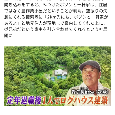
DAIGOも台所 ～きょうの献立 何にする？～
聞き込みをすると、みつけたポツンと一軒家は、住居
ではなく農作業小屋だということが判明。空振りの失
本日はダイアンなり！シーズン２
意にくれる捜索隊に「2Km先にも、ポツンと一軒家が
朝だ！生です旅サラダ
あるよ」と地元住人が現地まで案内してくれた上に、
従兄弟だという家主を引き合わせてくれるという神展
教えて！ニュースライブ 正義のミカタ
開に！
ＬＩＦＥ～夢のカタチ～
新婚さんいらっしゃい！
ポツンと一軒家
ザキ山小屋本館
ぺこぱのまるスポ
アナ回覧板