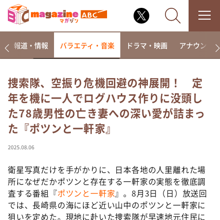
ー
報道・情報
バラエティ・音楽
ドラマ・映画
アナウンサ
捜索隊、空振り危機回避の神展開！ 定
年を機に一人でログハウス作りに没頭し
なるみ・岡村の過ぎるTV
た78歳男性の亡き妻への深い愛が詰まっ
相席食堂
た『ポツンと一軒家』
これ余談なんですけど・・・
～人生密着トークバラエティ！～ やすとものいたっ
2025.08.06
て真剣です
衛星写真だけを手がかりに、日本各地の人里離れた場
探偵！ナイトスクープ
所になぜだかポツンと存在する一軒家の実態を徹底調
news おかえり
査する番組『
ポツンと一軒家
』。8月3日（日）放送回
河合＆A.B.C-Z塚田×福井アナ「なんでやねん！？」
では、長崎県の海にほど近い山中のポツンと一軒家に
（news おかえり）
狙いを定めた。現地に赴いた捜索隊が早速地元住民に