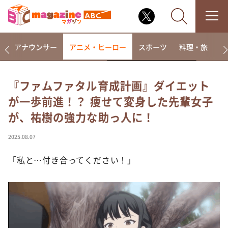
画
アナウンサー
アニメ・ヒーロー
スポーツ
料理・旅
ラ
『ファムファタル育成計画』ダイエット
が一歩前進！？ 痩せて変身した先輩女子
なるみ・岡村の過ぎるTV
が、祐樹の強力な助っ人に！
相席食堂
これ余談なんですけど・・・
2025.08.07
～人生密着トークバラエティ！～ やすとものいたっ
て真剣です
「私と…付き合ってください！」
探偵！ナイトスクープ
news おかえり
河合＆A.B.C-Z塚田×福井アナ「なんでやねん！？」
（news おかえり）