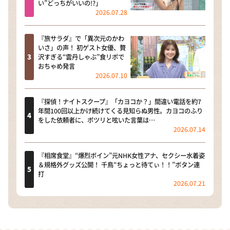
い”どっちがいいの!?」
2026.07.28
『旅サラダ』で「異次元のかわ
いさ」の声！ 初ゲスト女優、贅
沢すぎる“雲丹しゃぶ”食リポで
おちゃめ発言
2026.07.10
『探偵！ナイトスクープ』「カヨコか？」間違い電話を約7
年間100回以上かけ続けてくる見知らぬ男性。カヨコのふり
をした依頼者に、ポツリと呟いた言葉は…
2026.07.14
『相席食堂』“爆烈ボイン”元NHK女性アナ、セクシー水着姿
＆規格外グッズ公開！ 千鳥“ちょっと待てぃ！！”ボタン連
打
2026.07.21