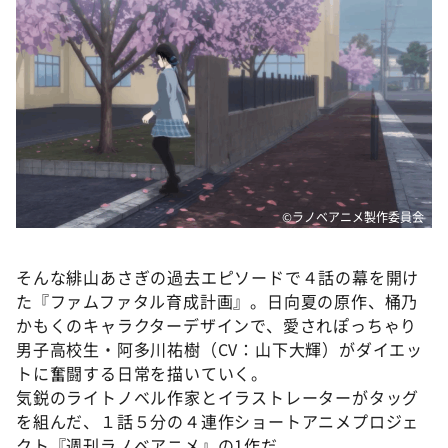
©ラノベアニメ製作委員会
そんな緋山あさぎの過去エピソードで４話の幕を開け
た『ファムファタル育成計画』。日向夏の原作、桶乃
かもくのキャラクターデザインで、愛されぽっちゃり
男子高校生・阿多川祐樹（CV：山下大輝）がダイエッ
トに奮闘する日常を描いていく。
気鋭のライトノベル作家とイラストレーターがタッグ
を組んだ、１話５分の４連作ショートアニメプロジェ
クト『週刊ラノベアニメ』の1作だ。