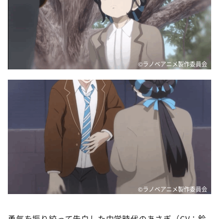
DAIGOも台所 ～きょうの献立 何にする？～
本日はダイアンなり！シーズン２
朝だ！生です旅サラダ
教えて！ニュースライブ 正義のミカタ
©ラノベアニメ製作委員会
ＬＩＦＥ～夢のカタチ～
新婚さんいらっしゃい！
ポツンと一軒家
ザキ山小屋本館
ぺこぱのまるスポ
アナ回覧板
©ラノベアニメ製作委員会
勇気を振り絞って告白した中学時代のあさぎ（CV：鈴