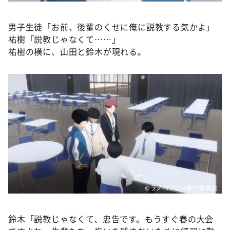
男子生徒「お前、後輩のくせに俺に説教する気かよ」
祐樹「説教じゃなくて……」
祐樹の横に、山田と鈴木が現れる。
©ラノベアニメ製作委員会
鈴木「説教じゃなくて、忠告です。もうすぐ春の大会