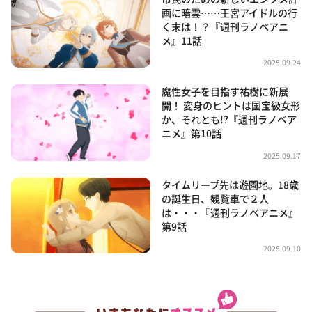
画に暗雲……王宮アイドルの行
く末は！？『週刊ラノベアニ
メ』11話
2025.09.24
魔性女子を目指す祐樹に新展
開！ 変身のヒントは国宝級女形
か、それとも!?『週刊ラノベア
ニメ』第10話
2025.09.17
タイムリープ先は遊園地。18歳
の誕生日、観覧車で２人
は・・・『週刊ラノベアニメ』
第9話
2025.09.10