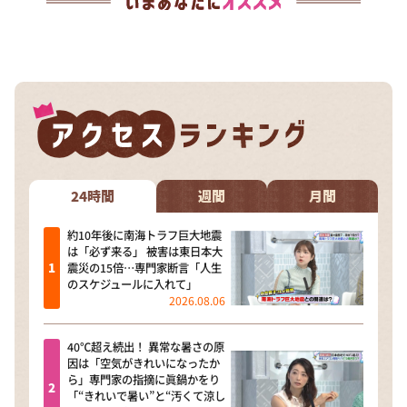
24時間
週間
月間
約10年後に南海トラフ巨大地震
は「必ず来る」 被害は東日本大
震災の15倍…専門家断言「人生
のスケジュールに入れて」
2026.08.06
40℃超え続出！ 異常な暑さの原
因は「空気がきれいになったか
ら」専門家の指摘に眞鍋かをり
「“きれいで暑い”と“汚くて涼し