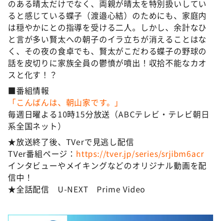
のある晴太だけでなく、両親が晴太を特別扱いしてい
ると感じている蝶子（渡邉心結）のためにも、家庭内
は穏やかにとの指導を受ける二人。しかし、余計なひ
と言が多い賢太への朝子のイラ立ちが消えることはな
く、その夜の食卓でも、賢太がこだわる蝶子の野球の
話を皮切りに家族全員の鬱憤が噴出！収拾不能なカオ
スと化す！？
■番組情報
「こんばんは、朝山家です。」
毎週日曜よる10時15分放送（ABCテレビ・テレビ朝日
系全国ネット）
★放送終了後、TVerで見逃し配信
TVer番組ページ：
https://tver.jp/series/srjibm6acr
インタビューやメイキングなどのオリジナル動画を配
信中！
★全話配信 U-NEXT Prime Video