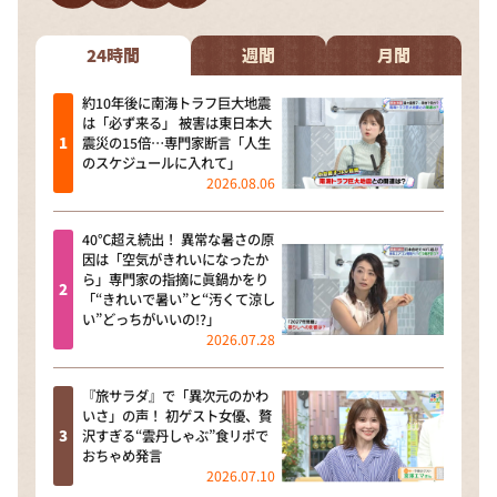
24時間
週間
月間
約10年後に南海トラフ巨大地震
は「必ず来る」 被害は東日本大
震災の15倍…専門家断言「人生
のスケジュールに入れて」
2026.08.06
40℃超え続出！ 異常な暑さの原
因は「空気がきれいになったか
ら」専門家の指摘に眞鍋かをり
「“きれいで暑い”と“汚くて涼し
い”どっちがいいの!?」
2026.07.28
『旅サラダ』で「異次元のかわ
いさ」の声！ 初ゲスト女優、贅
沢すぎる“雲丹しゃぶ”食リポで
おちゃめ発言
2026.07.10