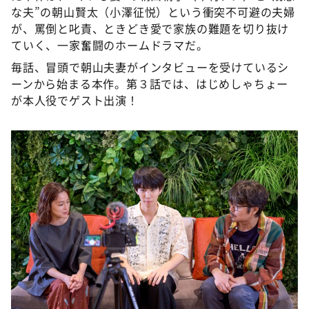
DAIGOも台所 ～きょうの献立 何にする？～
な夫”の朝山賢太（小澤征悦）という衝突不可避の夫婦
が、罵倒と叱責、ときどき愛で家族の難題を切り抜け
本日はダイアンなり！シーズン２
ていく、一家奮闘のホームドラマだ。
朝だ！生です旅サラダ
毎話、冒頭で朝山夫妻がインタビューを受けているシ
教えて！ニュースライブ 正義のミカタ
ーンから始まる本作。第３話では、はじめしゃちょー
が本人役でゲスト出演！
ＬＩＦＥ～夢のカタチ～
新婚さんいらっしゃい！
ポツンと一軒家
ザキ山小屋本館
ぺこぱのまるスポ
アナ回覧板