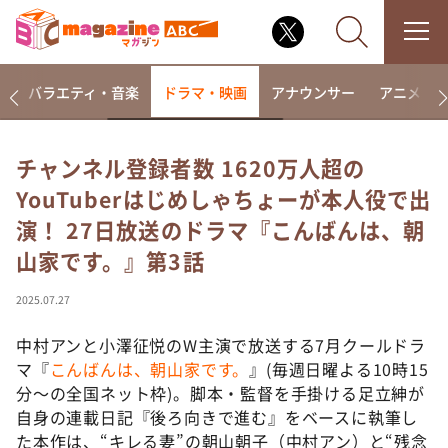
報
バラエティ・音楽
ドラマ・映画
アナウンサー
アニメ・
チャンネル登録者数 1620万人超の
YouTuberはじめしゃちょーが本人役で出
なるみ・岡村の過ぎるTV
演！ 27日放送のドラマ『こんばんは、朝
相席食堂
山家です。』第3話
これ余談なんですけど・・・
～人生密着トークバラエティ！～ やすとものいたっ
2025.07.27
て真剣です
中村アンと小澤征悦のW主演で放送する7月クールドラ
探偵！ナイトスクープ
マ『
こんばんは、朝山家です。
』(毎週日曜よる10時15
news おかえり
分～の全国ネット枠)。脚本・監督を手掛ける足立紳が
河合＆A.B.C-Z塚田×福井アナ「なんでやねん！？」
自身の連載日記『後ろ向きで進む』をベースに執筆し
（news おかえり）
た本作は、“キレる妻”の朝山朝子（中村アン）と“残念