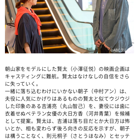
©ABCテレビ
朝山家をモデルにした賢太（小澤征悦）の映画企画は
キャスティングに難航。賢太はなけなしの自信をさら
に失っていく。
一緒に落ち込むわけにいかない朝子（中村アン）は、
夫役に人気にかげりはあるものの賢太と似てウジウジ
した印象のある吉浦亮（丸山智己）を、妻役には歯に
衣着せぬベテラン女優の大日方香（河井青葉）を候補
として提案。賢太は、吉浦は落ち目だとか大日方は怖
いとか、相も変わらず後ろ向きの反応を示すが、朝子
は構うことなく、則元桐子（さとうほなみ）とセッテ