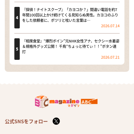
『探偵！ナイトスクープ』「カヨコか？」間違い電話を約7
年間100回以上かけ続けてくる見知らぬ男性。カヨコのふり
をした依頼者に、ポツリと呟いた言葉は…
2026.07.14
『相席食堂』“爆烈ボイン”元NHK女性アナ、セクシー水着姿
＆規格外グッズ公開！ 千鳥“ちょっと待てぃ！！”ボタン連
打
2026.07.21
公式SNSをフォロー