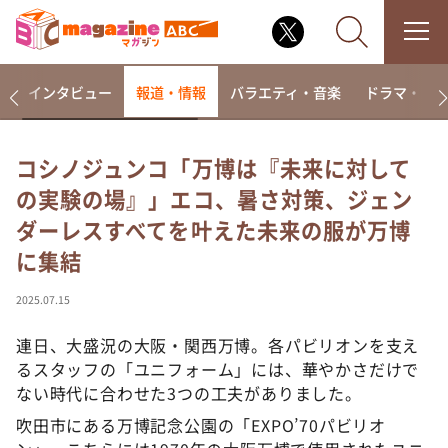
着
インタビュー
報道・情報
バラエティ・音楽
ドラマ・映
コシノジュンコ「万博は『未来に対して
の実験の場』」エコ、暑さ対策、ジェン
なるみ・岡村の過ぎるTV
ダーレスすべてを叶えた未来の服が万博
相席食堂
に集結
これ余談なんですけど・・・
～人生密着トークバラエティ！～ やすとものいたっ
2025.07.15
て真剣です
連日、大盛況の大阪・関西万博。各パビリオンを支え
探偵！ナイトスクープ
るスタッフの「ユニフォーム」には、華やかさだけで
news おかえり
ない時代に合わせた3つの工夫がありました。
河合＆A.B.C-Z塚田×福井アナ「なんでやねん！？」
（news おかえり）
吹田市にある万博記念公園の「EXPO’70パビリオ