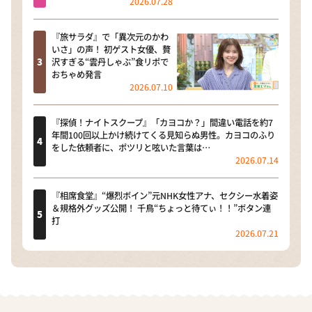
2026.07.28
『旅サラダ』で「異次元のかわ
いさ」の声！ 初ゲスト女優、贅
沢すぎる“雲丹しゃぶ”食リポで
おちゃめ発言
2026.07.10
『探偵！ナイトスクープ』「カヨコか？」間違い電話を約7
年間100回以上かけ続けてくる見知らぬ男性。カヨコのふり
をした依頼者に、ポツリと呟いた言葉は…
2026.07.14
『相席食堂』“爆烈ボイン”元NHK女性アナ、セクシー水着姿
＆規格外グッズ公開！ 千鳥“ちょっと待てぃ！！”ボタン連
打
2026.07.21