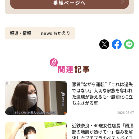
番組ページへ
報道・情報
news おかえり
悪質“ながら運転”「これは過失
ではない」大切な家族を奪われ
た遺族が訴えるも…厳罰化に立
ちふさがる壁
2026.08.07
近鉄奈良・40歳女性店長「頭頂
部の地肌が透けて…」悩みを解
決したプチプラのベストバイコ