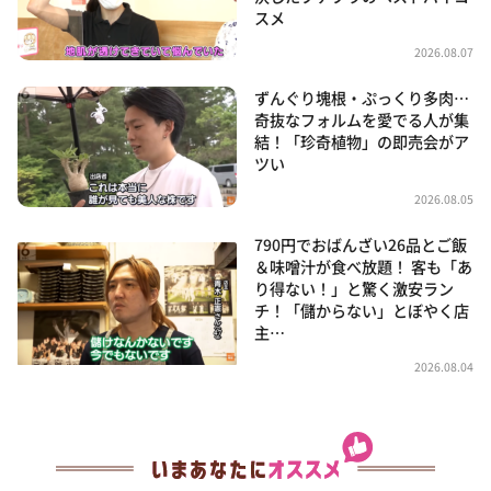
スメ
2026.08.07
ずんぐり塊根・ぷっくり多肉…
奇抜なフォルムを愛でる人が集
結！「珍奇植物」の即売会がア
ツい
2026.08.05
790円でおばんざい26品とご飯
＆味噌汁が食べ放題！ 客も「あ
り得ない！」と驚く激安ラン
チ！「儲からない」とぼやく店
主…
2026.08.04