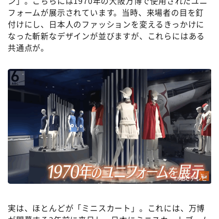
ン」。こちらには1970年の大阪万博で使用されたユニ
DAIGOも台所 ～きょうの献立 何にする？～
フォームが展示されています。当時、来場者の目を釘
本日はダイアンなり！シーズン２
付けにし、日本人のファッションを変えるきっかけに
なった斬新なデザインが並びますが、これらにはある
朝だ！生です旅サラダ
共通点が。
教えて！ニュースライブ 正義のミカタ
ＬＩＦＥ～夢のカタチ～
新婚さんいらっしゃい！
ポツンと一軒家
ザキ山小屋本館
ぺこぱのまるスポ
アナ回覧板
©ABCテレビ
実は、ほとんどが「ミニスカート」。これには、万博