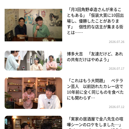
「月3回角野卓造さんが来るこ
ともある」「仮装大賞に10回出
場し、優勝したことがありま
す」 個性的な店主が集まる街
とは……
2026.07.26
博多大吉 「友達だけど、あれ
の共有だけはやめよう」
2026.07.17
「これはもう大問題」 ベテラ
ン芸人 以前訪れたカレー店で
10年前に全く同じものを食べた
にも関わらず…
2026.07.12
「実家の居酒屋で金八先生の喧
嘩シーンのロケをしました…」