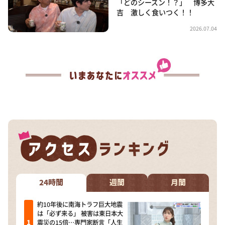
「どのシーズン！？」 博多大
吉 激しく食いつく！！
2026.07.04
24時間
週間
月間
約10年後に南海トラフ巨大地震
は「必ず来る」 被害は東日本大
震災の15倍…専門家断言「人生