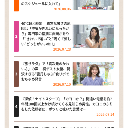
のスケジュールに入れて」
2026.08.06
40℃超え続出！ 異常な暑さの原
因は「空気がきれいになったか
ら」専門家の指摘に眞鍋かをり
「“きれいで暑い”と“汚くて涼し
い”どっちがいいの!?」
2026.07.28
『旅サラダ』で「異次元のかわ
いさ」の声！ 初ゲスト女優、贅
沢すぎる“雲丹しゃぶ”食リポで
おちゃめ発言
2026.07.10
『探偵！ナイトスクープ』「カヨコか？」間違い電話を約7
年間100回以上かけ続けてくる見知らぬ男性。カヨコのふり
をした依頼者に、ポツリと呟いた言葉は…
2026.07.14