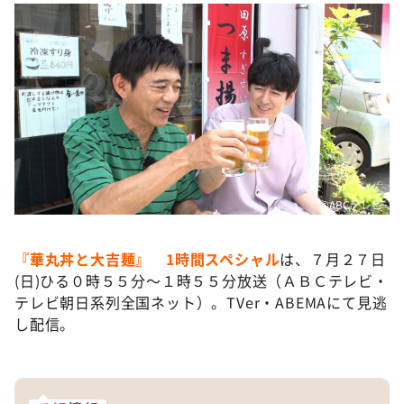
©️ABCテレビ
『華丸丼と大吉麺』 1時間スペシャル
は、７月２７日
(日)ひる０時５５分～１時５５分放送（ＡＢＣテレビ・
テレビ朝日系列全国ネット）。TVer・ABEMAにて見逃
し配信。