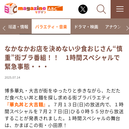
ー
報道・情報
バラエティ・音楽
ドラマ・映画
アナウンサ
なかなかお店を決めない少食おじさん“慎
重”街ブラ番組！！ 1時間スペシャルで
なるみ・岡村の過ぎるTV
緊急事態・・・
相席食堂
これ余談なんですけど・・・
2025.07.14
～人生密着トークバラエティ！～ やすとものいたっ
て真剣です
博多華丸・大吉が街をゆったりと歩きながら、ただた
だ食べたい丼と麺を探し求める街ブラバラエティ
探偵！ナイトスクープ
『華丸丼と大吉麺』
。７月１３日(日)の放送内で、１時
news おかえり
間スペシャルを７月２７日(日)ひる０時５５分から放送
河合＆A.B.C-Z塚田×福井アナ「なんでやねん！？」
することが発表されました。１時間スペシャルの舞台
（news おかえり）
は、かまぼこの街・小田原！