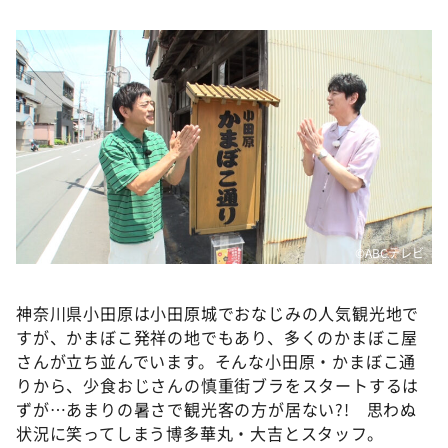
DAIGOも台所 ～きょうの献立 何にする？～
本日はダイアンなり！シーズン２
朝だ！生です旅サラダ
教えて！ニュースライブ 正義のミカタ
ＬＩＦＥ～夢のカタチ～
新婚さんいらっしゃい！
ポツンと一軒家
ザキ山小屋本館
©️ABCテレビ
ぺこぱのまるスポ
神奈川県小田原は小田原城でおなじみの人気観光地で
アナ回覧板
すが、かまぼこ発祥の地でもあり、多くのかまぼこ屋
さんが立ち並んでいます。そんな小田原・かまぼこ通
りから、少食おじさんの慎重街ブラをスタートするは
ずが…あまりの暑さで観光客の方が居ない?! 思わぬ
状況に笑ってしまう博多華丸・大吉とスタッフ。