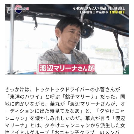
DAIGOも台所 ～きょうの献立 何にする？～
本日はダイアンなり！シーズン２
朝だ！生です旅サラダ
教えて！ニュースライブ 正義のミカタ
ＬＩＦＥ～夢のカタチ～
新婚さんいらっしゃい！
ポツンと一軒家
©️ABCテレビ
ザキ山小屋本館
ぺこぱのまるスポ
きっかけは、トゥクトゥクドライバーの小菅さんが
アナ回覧板
「東洋のハワイ」と呼ぶ「銚子マリーナ」だった。同
地に向かいながら、華丸が「渡辺マリーナさんが、オ
ーディションに出た時見てたなあ」と、「夕やけニャ
ンニャン」を懐かしみ出したのだ。華丸が言う「渡辺
マリーナ」とは、夕やけニャンニャンから派生した女
性アイドルグループ「おニャン子クラブ」のメンバ