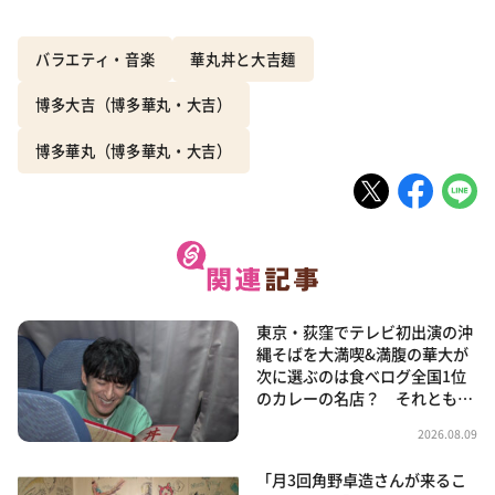
バラエティ・音楽
華丸丼と大吉麺
博多大吉（博多華丸・大吉）
博多華丸（博多華丸・大吉）
東京・荻窪でテレビ初出演の沖
縄そばを大満喫&満腹の華大が
次に選ぶのは食べログ全国1位
のカレーの名店？ それとも…
2026.08.09
「月3回角野卓造さんが来るこ