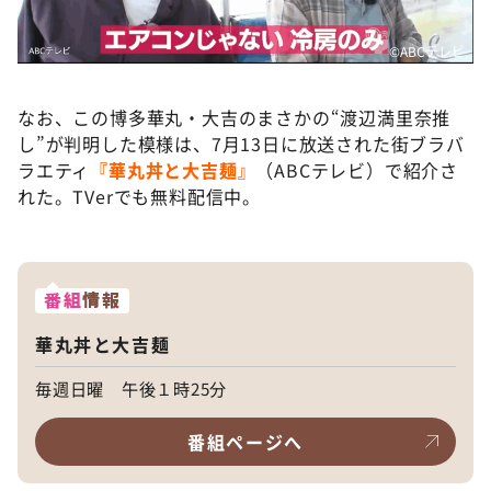
©️ABCテレビ
なお、この博多華丸・大吉のまさかの“渡辺満里奈推
し”が判明した模様は、7月13日に放送された街ブラバ
ラエティ
『華丸丼と大吉麺』
（ABCテレビ）で紹介さ
れた。TVerでも無料配信中。
番組
情報
華丸丼と大吉麺
毎週日曜 午後１時25分
番組ページへ