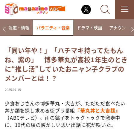
ー
報道・情報
バラエティ・音楽
ドラマ・映画
アナウンサ
「同い年や！」「ハチマキ持ってたもん
ね、紫の」 博多華丸が高校1年生のとき
なるみ・岡村の過ぎるTV
に“推し活”していたおニャン子クラブの
相席食堂
メンバーとは！？
これ余談なんですけど・・・
～人生密着トークバラエティ！～ やすとものいたっ
2025.07.15
て真剣です
少食おじさんの博多華丸・大吉が、ただただ食べたい
探偵！ナイトスクープ
丼か麺を探し求める街ブラ番組
『華丸丼と大吉麺』
news おかえり
（ABCテレビ）。雨の銚子をトゥクトゥクで激走中
河合＆A.B.C-Z塚田×福井アナ「なんでやねん！？」
に、10代の頃の懐かしい思い出話に花が咲いた。
（news おかえり）