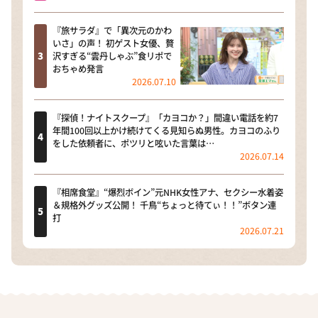
『旅サラダ』で「異次元のかわ
いさ」の声！ 初ゲスト女優、贅
沢すぎる“雲丹しゃぶ”食リポで
おちゃめ発言
2026.07.10
『探偵！ナイトスクープ』「カヨコか？」間違い電話を約7
年間100回以上かけ続けてくる見知らぬ男性。カヨコのふり
をした依頼者に、ポツリと呟いた言葉は…
2026.07.14
『相席食堂』“爆烈ボイン”元NHK女性アナ、セクシー水着姿
＆規格外グッズ公開！ 千鳥“ちょっと待てぃ！！”ボタン連
打
2026.07.21