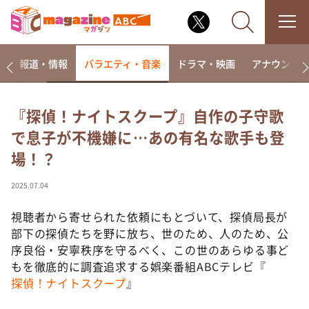
ー
報道・情報
バラエティ・音楽
ドラマ・映画
アナウンサ
『探偵！ナイトスクープ』自作の子守歌
で息子が不機嫌に…あの有名な歌手も登
なるみ・岡村の過ぎるTV
場！？
相席食堂
これ余談なんですけど・・・
2025.07.04
～人生密着トークバラエティ！～ やすとものいたっ
て真剣です
視聴者から寄せられた依頼にもとづいて、探偵局長が
部下の探偵たちを野に放ち、世のため、人のため、公
探偵！ナイトスクープ
序良俗・安寧秩序を守るべく、この世のあらゆる事ど
news おかえり
もを徹底的に調査追求する娯楽番組ABCテレビ『
河合＆A.B.C-Z塚田×福井アナ「なんでやねん！？」
探偵！ナイトスクープ
』
（news おかえり）