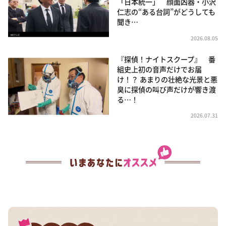
「日本統一」 顔面凶器・小沢
仁志の“ある台詞”がどうしても
聞き…
2026.08.05
『探偵！ナイトスクープ』 番
組史上初の音声だけでお届
け！？ あまりの壮絶な光景と悪
臭に探偵の叫び声だけが響き渡
る…！
2026.07.31