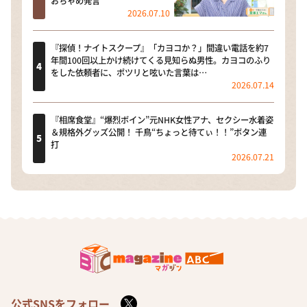
おちゃめ発言
2026.07.10
『探偵！ナイトスクープ』「カヨコか？」間違い電話を約7
年間100回以上かけ続けてくる見知らぬ男性。カヨコのふり
をした依頼者に、ポツリと呟いた言葉は…
2026.07.14
『相席食堂』“爆烈ボイン”元NHK女性アナ、セクシー水着姿
＆規格外グッズ公開！ 千鳥“ちょっと待てぃ！！”ボタン連
打
2026.07.21
公式SNSをフォロー