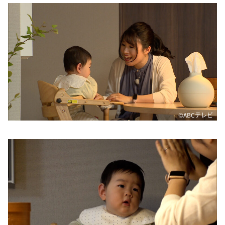
DAIGOも台所 ～きょうの献立 何にする？～
本日はダイアンなり！シーズン２
朝だ！生です旅サラダ
教えて！ニュースライブ 正義のミカタ
ＬＩＦＥ～夢のカタチ～
新婚さんいらっしゃい！
ポツンと一軒家
©️ABCテレビ
ザキ山小屋本館
ぺこぱのまるスポ
アナ回覧板