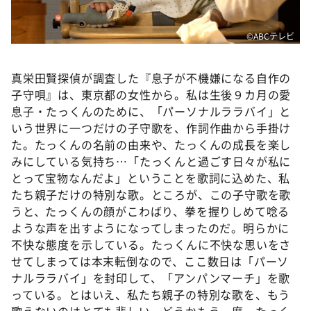
©️ABCテレビ
真栄田賢探偵が調査した『息子が不機嫌になる自作の
子守唄』は、東京都の女性から。私は生後９カ月の愛
息子・たっくんのために、「パーソナルララバイ」と
いう世界に一つだけの子守歌を、作詞作曲から手掛け
た。たっくんの名前の由来や、たっくんの成長を楽し
みにしている気持ち…「たっくんと過ごす日々が私に
とって宝物なんだよ」ということを歌詞に込めた、私
たち親子だけの特別な歌。ところが、この子守歌を歌
うと、たっくんの顔がこわばり、拳を握りしめて唸る
ような声を出すようになってしまったのだ。明らかに
不快な態度を示している。たっくんに不快な思いをさ
せてしまっては本末転倒なので、ここ数日は「パーソ
ナルララバイ」を封印して、「アンパンマーチ」を歌
っている。とはいえ、私たち親子の特別な歌を、もう
歌えないのはとても悲しい。どうかもう一度、たっく