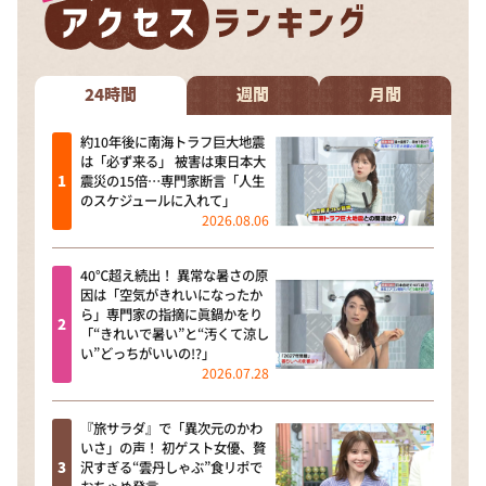
24時間
週間
月間
約10年後に南海トラフ巨大地震
は「必ず来る」 被害は東日本大
震災の15倍…専門家断言「人生
のスケジュールに入れて」
2026.08.06
40℃超え続出！ 異常な暑さの原
因は「空気がきれいになったか
ら」専門家の指摘に眞鍋かをり
「“きれいで暑い”と“汚くて涼し
い”どっちがいいの!?」
2026.07.28
『旅サラダ』で「異次元のかわ
いさ」の声！ 初ゲスト女優、贅
沢すぎる“雲丹しゃぶ”食リポで