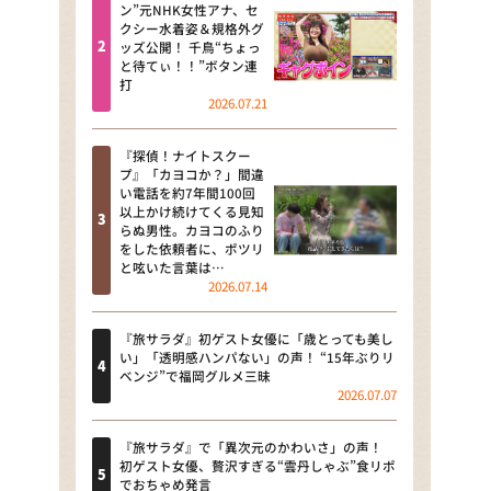
河合＆A.B.C-Z塚田×福井アナ
ン”元NHK女性アナ、セ
クシー水着姿＆規格外グ
「なんでやねん！？」（news お
ッズ公開！ 千鳥“ちょっ
かえり）
と待てぃ！！”ボタン連
打
DAIGOも台所 ～きょうの献立 何
2026.07.21
にする？～
『探偵！ナイトスクー
本日はダイアンなり！シーズン２
プ』「カヨコか？」間違
い電話を約7年間100回
朝だ！生です旅サラダ
以上かけ続けてくる見知
らぬ男性。カヨコのふり
をした依頼者に、ポツリ
教えて！ニュースライブ 正義の
と呟いた言葉は…
ミカタ
2026.07.14
ＬＩＦＥ～夢のカタチ～
『旅サラダ』初ゲスト女優に「歳とっても美し
い」「透明感ハンパない」の声！ “15年ぶりリ
新婚さんいらっしゃい！
ベンジ”で福岡グルメ三昧
2026.07.07
ポツンと一軒家
『旅サラダ』で「異次元のかわいさ」の声！
ザキ山小屋本館
初ゲスト女優、贅沢すぎる“雲丹しゃぶ”食リポ
でおちゃめ発言