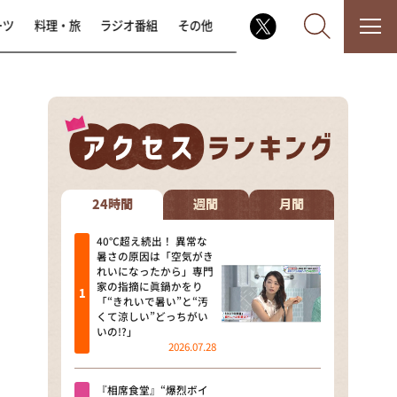
ーツ
料理・旅
ラジオ番組
その他
なるみ・岡村の過ぎるTV
相席食堂
24時間
週間
月間
これ余談なんですけど・・・
40℃超え続出！ 異常な
暑さの原因は「空気がき
れいになったから」専門
～人生密着トークバラエティ！
家の指摘に眞鍋かをり
～ やすとものいたって真剣です
「“きれいで暑い”と“汚
くて涼しい”どっちがい
探偵！ナイトスクープ
いの!?」
2026.07.28
news おかえり
『相席食堂』“爆烈ボイ