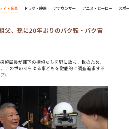
ティ・音楽
ドラマ・映画
アナウンサー
アニメ・ヒーロー
スポ
祖父、孫に20年ぶりのバク転・バク宙
、探偵局長が部下の探偵たちを野に放ち、世のため、
く、この世のあらゆる事どもを徹底的に調査追求する
ープ
』