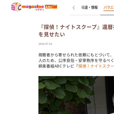
新着
インタビュー
報道・情報
バラエ
『探偵！ナイトスクープ』還暦
を見せたい
2025.07.03
視聴者から寄せられた依頼にもとづいて
人のため、公序良俗・安寧秩序を守るべ
娯楽番組ABCテレビ『
探偵！ナイトスク