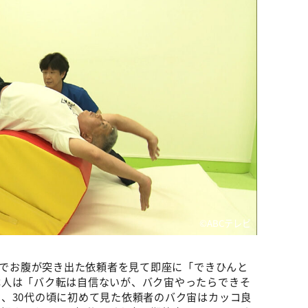
©️ABCテレビ
0㎏でお腹が突き出た依頼者を見て即座に「できひんと
本人は「バク転は自信ないが、バク宙やったらできそ
、30代の頃に初めて見た依頼者のバク宙はカッコ良