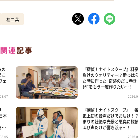
桂二葉
虫の
『探偵！ナイトスクープ』料
ぐこ
負けのクオリティー!? 酔っぱ
フェ
た時に作った“奇跡のだし巻き
卵”をもう一度作りたい…！
08.07
2026.0
リー
『探偵！ナイトスクープ』 
日本
史上初の音声だけでお届け！？
まりの壮絶な光景と悪臭に探
き…
叫び声だけが響き渡る…！
08.05
2026.0