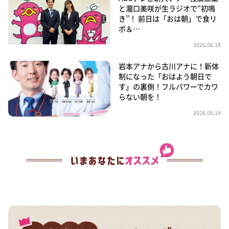
と瀧口美咲が生ラジオで“初鳴
き”！ 前日は「おは朝」で食リ
ポ＆…
2026.06.18
岩本アナから古川アナに！新体
制になった「おはよう朝日で
す」の裏側！フルパワーでカワ
らない朝を！
2026.05.14