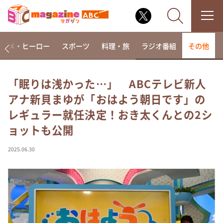
アニメ・ヒーロー
スポーツ
料理・旅
ラジオ番組
その他
「眠りは浅かった…」 ABCテレビ新人
アナ新貝まゆが「おはよう朝日です」の
なるみ・岡村の過ぎるTV
レギュラー就任決定！おき太くんとの2シ
相席食堂
ョットも公開
これ余談なんですけど・・・
～人生密着トークバラエティ！～ やすとものいたっ
2025.06.30
て真剣です
探偵！ナイトスクープ
news おかえり
河合＆A.B.C-Z塚田×福井アナ「なんでやねん！？」
（news おかえり）