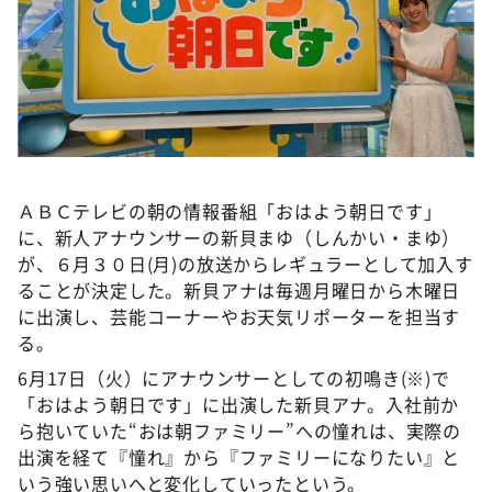
DAIGOも台所 ～きょうの献立 何にする？～
本日はダイアンなり！シーズン２
朝だ！生です旅サラダ
教えて！ニュースライブ 正義のミカタ
ＬＩＦＥ～夢のカタチ～
新婚さんいらっしゃい！
ＡＢＣテレビの朝の情報番組「おはよう朝日です」
に、新人アナウンサーの新貝まゆ（しんかい・まゆ）
ポツンと一軒家
が、６月３０日(月)の放送からレギュラーとして加入す
ザキ山小屋本館
ることが決定した。新貝アナは毎週月曜日から木曜日
ぺこぱのまるスポ
に出演し、芸能コーナーやお天気リポーターを担当す
る。
アナ回覧板
6月17日（火）にアナウンサーとしての初鳴き(※)で
「おはよう朝日です」に出演した新貝アナ。入社前か
ら抱いていた“おは朝ファミリー”への憧れは、実際の
出演を経て『憧れ』から『ファミリーになりたい』と
いう強い思いへと変化していったという。