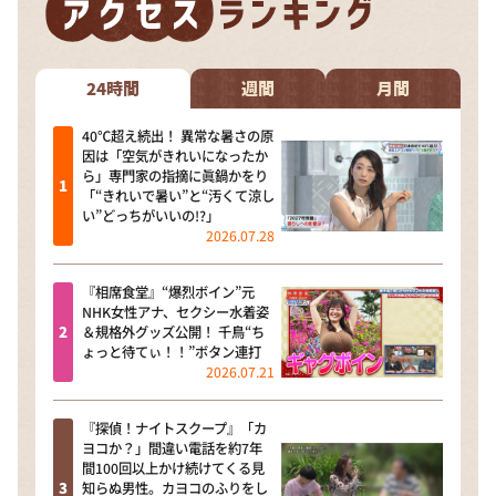
24時間
週間
月間
40℃超え続出！ 異常な暑さの原
因は「空気がきれいになったか
ら」専門家の指摘に眞鍋かをり
「“きれいで暑い”と“汚くて涼し
い”どっちがいいの!?」
2026.07.28
『相席食堂』“爆烈ボイン”元
NHK女性アナ、セクシー水着姿
＆規格外グッズ公開！ 千鳥“ち
ょっと待てぃ！！”ボタン連打
2026.07.21
『探偵！ナイトスクープ』「カ
ヨコか？」間違い電話を約7年
間100回以上かけ続けてくる見
知らぬ男性。カヨコのふりをし