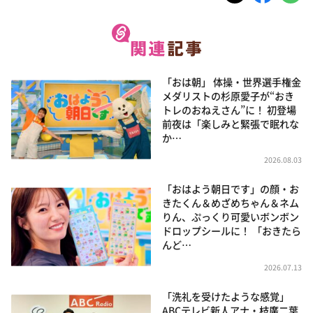
「おは朝」 体操・世界選手権金
メダリストの杉原愛子が“おき
トレのおねえさん”に！ 初登場
前夜は「楽しみと緊張で眠れな
か…
2026.08.03
「おはよう朝日です」の顔・お
きたくん＆めざめちゃん＆ネム
りん、ぷっくり可愛いボンボン
ドロップシールに！ 「おきたら
んど…
2026.07.13
「洗礼を受けたような感覚」
ABCテレビ新人アナ・枝廣二葉