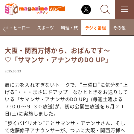
アニメ・ヒーロー
スポーツ
料理・旅
ラジオ番組
その他
大阪・関西万博から、おばんです～
♡「サマンサ・アナンサのDO UP」
なるみ・岡村の過ぎるTV
相席食堂
2025.06.23
これ余談なんですけど・・・
肩に力を入れすぎないトークで、“土曜日”に気分を“上
～人生密着トークバラエティ！～ やすとものいたっ
げる”・・・まさにドアップ！なひとときをお送りして
て真剣です
いる「サマンサ・アナンサのDO UP」(毎週土曜よる
探偵！ナイトスクープ
７:００〜９:３０放送)が、初の公開生放送を６月２１
日(土)に実施しました。
news おかえり
河合＆A.B.C-Z塚田×福井アナ「なんでやねん！？」
“歩くパビリオン”ことサマンサ・アナンサさん、そし
（news おかえり）
て佐藤修平アナウンサーが、ついに大阪・関西万博へ