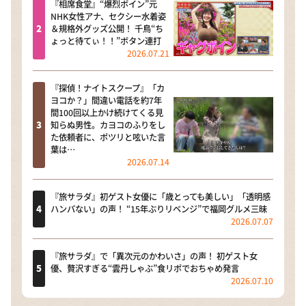
『相席食堂』“爆烈ボイン”元
NHK女性アナ、セクシー水着姿
＆規格外グッズ公開！ 千鳥“ち
ょっと待てぃ！！”ボタン連打
2026.07.21
『探偵！ナイトスクープ』「カ
ヨコか？」間違い電話を約7年
間100回以上かけ続けてくる見
知らぬ男性。カヨコのふりをし
た依頼者に、ポツリと呟いた言
葉は…
2026.07.14
『旅サラダ』初ゲスト女優に「歳とっても美しい」「透明感
ハンパない」の声！ “15年ぶりリベンジ”で福岡グルメ三昧
2026.07.07
『旅サラダ』で「異次元のかわいさ」の声！ 初ゲスト女
優、贅沢すぎる“雲丹しゃぶ”食リポでおちゃめ発言
2026.07.10