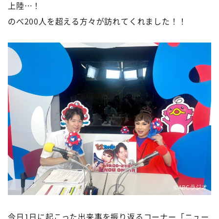
DAIGOも台所 ～きょうの献立 何にする？～
上陸…！
のべ200人を超える方々が訪れてくれました！！
本日はダイアンなり！シーズン２
朝だ！生です旅サラダ
教えて！ニュースライブ 正義のミカタ
ＬＩＦＥ～夢のカタチ～
新婚さんいらっしゃい！
ポツンと一軒家
ザキ山小屋本館
ぺこぱのまるスポ
アナ回覧板
©️ABCラジオ
今日1日に起こった出来事を振り返るコーナー「ニュー