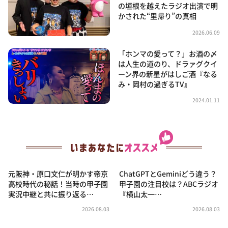
の垣根を越えたラジオ出演で明
かされた“里帰り”の真相
2026.06.09
「ホンマの愛って？」お酒の〆
は人生の道のり、ドラァグクイ
ーン界の新星がはしご酒『なる
み・岡村の過ぎるTV』
2024.01.11
元阪神・原口文仁が明かす帝京
ChatGPTとGeminiどう違う？
高校時代の秘話！当時の甲子園
甲子園の注目校は？ABCラジオ
実況中継と共に振り返る…
『横山太一…
2026.08.03
2026.08.03