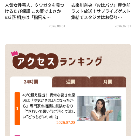
人気女性芸人、クワガタを見つ
去来川奈央『おはパソ』産休前
けるたび保護 この夏でまさか
ラスト放送！サプライズゲスト
の3匹 相方は「指飛ん…
集結でスタジオはお祭り…
2026.08.01
2026.07.31
24時間
週間
月間
40℃超え続出！ 異常な暑さの原
因は「空気がきれいになったか
ら」専門家の指摘に眞鍋かをり
「“きれいで暑い”と“汚くて涼し
い”どっちがいいの!?」
2026.07.28