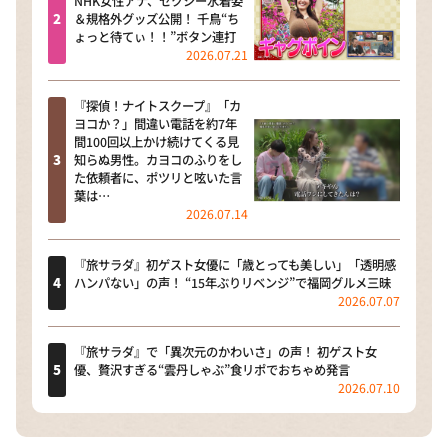
NHK女性アナ、セクシー水着姿
＆規格外グッズ公開！ 千鳥“ち
ょっと待てぃ！！”ボタン連打
2026.07.21
『探偵！ナイトスクープ』「カ
ヨコか？」間違い電話を約7年
間100回以上かけ続けてくる見
知らぬ男性。カヨコのふりをし
た依頼者に、ポツリと呟いた言
葉は…
2026.07.14
『旅サラダ』初ゲスト女優に「歳とっても美しい」「透明感
ハンパない」の声！ “15年ぶりリベンジ”で福岡グルメ三昧
2026.07.07
『旅サラダ』で「異次元のかわいさ」の声！ 初ゲスト女
優、贅沢すぎる“雲丹しゃぶ”食リポでおちゃめ発言
2026.07.10