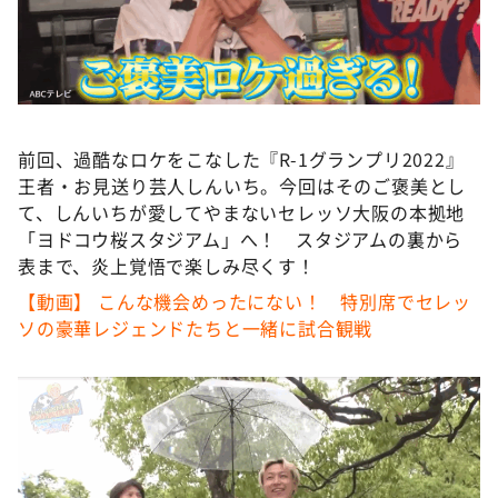
DAIGOも台所 ～きょうの献立 何にする？～
本日はダイアンなり！シーズン２
朝だ！生です旅サラダ
教えて！ニュースライブ 正義のミカタ
前回、過酷なロケをこなした『R-1グランプリ2022』
ＬＩＦＥ～夢のカタチ～
王者・お見送り芸人しんいち。今回はそのご褒美とし
新婚さんいらっしゃい！
て、しんいちが愛してやまないセレッソ大阪の本拠地
「ヨドコウ桜スタジアム」へ！ スタジアムの裏から
ポツンと一軒家
表まで、炎上覚悟で楽しみ尽くす！
ザキ山小屋本館
【動画】 こんな機会めったにない！ 特別席でセレッ
ぺこぱのまるスポ
ソの豪華レジェンドたちと一緒に試合観戦
アナ回覧板