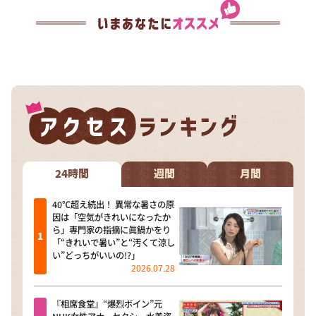
24時間
週間
月間
40℃超え続出！ 異常な暑さの原
因は「空気がきれいになったか
ら」専門家の指摘に眞鍋かをり
「“きれいで暑い”と“汚くて涼し
い”どっちがいいの!?」
2026.07.28
『相席食堂』“爆烈ボイン”元