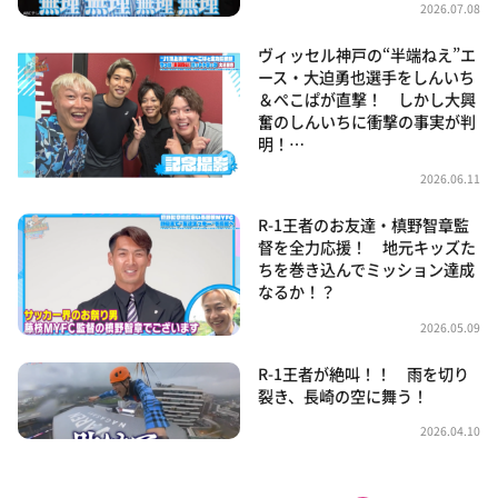
2026.07.08
ヴィッセル神戸の“半端ねえ”エ
ース・大迫勇也選手をしんいち
＆ぺこぱが直撃！ しかし大興
奮のしんいちに衝撃の事実が判
明！…
2026.06.11
R-1王者のお友達・槙野智章監
督を全力応援！ 地元キッズた
ちを巻き込んでミッション達成
なるか！？
2026.05.09
R-1王者が絶叫！！ 雨を切り
裂き、長崎の空に舞う！
2026.04.10