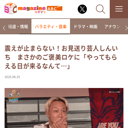
ー
報道・情報
バラエティ・音楽
ドラマ・映画
アナウンサ
震えが止まらない！お見送り芸人しんい
ち まさかのご褒美ロケに「やってもら
なるみ・岡村の過ぎるTV
える日が来るなんて…」
相席食堂
これ余談なんですけど・・・
2025.06.25
～人生密着トークバラエティ！～ やすとものいたっ
て真剣です
探偵！ナイトスクープ
news おかえり
河合＆A.B.C-Z塚田×福井アナ「なんでやねん！？」
（news おかえり）