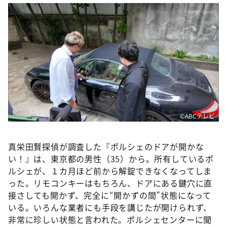
DAIGOも台所 ～きょうの献立 何にする？～
本日はダイアンなり！シーズン２
朝だ！生です旅サラダ
教えて！ニュースライブ 正義のミカタ
ＬＩＦＥ～夢のカタチ～
新婚さんいらっしゃい！
ポツンと一軒家
©️ABCテレビ
ザキ山小屋本館
ぺこぱのまるスポ
真栄田賢探偵が調査した『ポルシェのドアが開かな
い！』は、東京都の男性（35）から。所有しているポ
アナ回覧板
ルシェが、１カ月ほど前から解錠できなくなってしま
った。リモコンキーはもちろん、ドアにある鍵穴に直
接さしても開かず、完全に“開かずの間”状態になって
いる。いろんな業者にも手段を講じたが開けられず、
非常に珍しい状態と言われた。ポルシェセンターに聞