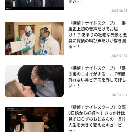
聞き…
2026.08.05
『探偵！ナイトスクープ』 番
組史上初の音声だけでお届
け！？ あまりの壮絶な光景と悪
臭に探偵の叫び声だけが響き渡
る…！
2026.07.31
『探偵！ナイトスクープ』「足
の裏のニオイがする…」 7年間
外れない鼻ピアスを外してほし
い…！
2026.07.31
『探偵！ナイトスクープ』交際
0日婚から妊娠へ！ きっかけは
見ず知らずのおじさんの一言!?
人生を大きく変えたキューピ
ッ…