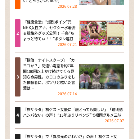
い”どっちがいいの!?」
2026.07.28
『相席食堂』“爆烈ボイン”元
NHK女性アナ、セクシー水着姿
＆規格外グッズ公開！ 千鳥“ち
ょっと待てぃ！！”ボタン連打
2026.07.21
『探偵！ナイトスクープ』「カ
ヨコか？」間違い電話を約7年
間100回以上かけ続けてくる見
知らぬ男性。カヨコのふりをし
た依頼者に、ポツリと呟いた言
葉は…
2026.07.14
『旅サラダ』初ゲスト女優に「歳とっても美しい」「透明感
ハンパない」の声！ “15年ぶりリベンジ”で福岡グルメ三昧
2026.07.07
『旅サラダ』で「異次元のかわいさ」の声！ 初ゲスト女