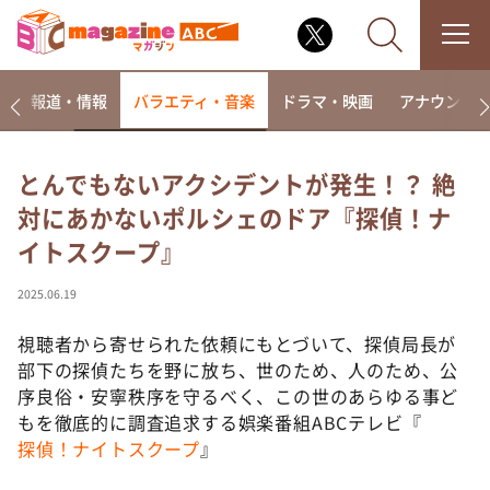
ー
報道・情報
バラエティ・音楽
ドラマ・映画
アナウンサ
とんでもないアクシデントが発生！？ 絶
対にあかないポルシェのドア『探偵！ナ
なるみ・岡村の過ぎるTV
イトスクープ』
相席食堂
これ余談なんですけど・・・
2025.06.19
～人生密着トークバラエティ！～ やすとものいたっ
て真剣です
視聴者から寄せられた依頼にもとづいて、探偵局長が
部下の探偵たちを野に放ち、世のため、人のため、公
探偵！ナイトスクープ
序良俗・安寧秩序を守るべく、この世のあらゆる事ど
news おかえり
もを徹底的に調査追求する娯楽番組ABCテレビ『
河合＆A.B.C-Z塚田×福井アナ「なんでやねん！？」
探偵！ナイトスクープ
』
（news おかえり）