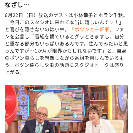
DAIGOも台所 ～きょうの献立 何にする？～
なざし…
本日はダイアンなり！シーズン２
6月22日（日）放送のゲストは小林幸子とホラン千秋。
「今日このスタジオに来れて本当に嬉しいんです！」
朝だ！生です旅サラダ
と喜びを隠さないのは小林。
「ポツンと一軒家」
ファ
教えて！ニュースライブ 正義のミカタ
ンを公言し「番組を観ているとグッときますし、自分
と重なる部分もいっぱいあるんです。住んでみたいと思
ＬＩＦＥ～夢のカタチ～
うんですが…1か月が限界かもしれないです」と、自身
新婚さんいらっしゃい！
のポツン暮らしを想像しながら番組を楽しんでいるよ
ポツンと一軒家
う。ポツン暮らしや虫の話題にスタジオトークは盛り
上がる。
ザキ山小屋本館
ぺこぱのまるスポ
アナ回覧板