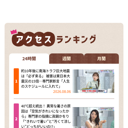
24時間
週間
月間
約10年後に南海トラフ巨大地震
は「必ず来る」 被害は東日本大
震災の15倍…専門家断言「人生
のスケジュールに入れて」
2026.08.06
40℃超え続出！ 異常な暑さの原
因は「空気がきれいになったか
ら」専門家の指摘に眞鍋かをり
「“きれいで暑い”と“汚くて涼し
い”どっちがいいの!?」