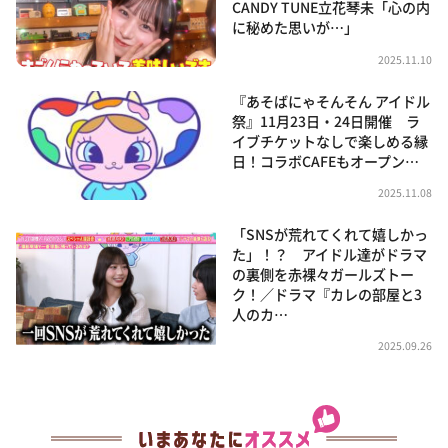
CANDY TUNE立花琴未「心の内
に秘めた思いが…」
2025.11.10
『あそばにゃそんそん アイドル
祭』11月23日・24日開催 ラ
イブチケットなしで楽しめる縁
日！コラボCAFEもオープン…
2025.11.08
「SNSが荒れてくれて嬉しかっ
た」！？ アイドル達がドラマ
の裏側を赤裸々ガールズトー
ク！／ドラマ『カレの部屋と3
人のカ…
2025.09.26