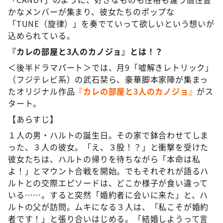
かなメンバーが集まり、彼女たちのポップな
「TUNE（旋律）」を奏でていって欲しいという想いが
込められている。
『カレの部屋と3人のカノジョ』とは！？
＜後半ドラマパート＞では、月9「嘘解きレトリック」
（フジテレビ系）の武石栞ら、豪華脚本家陣が集まっ
たオリジナル作品
『カレの部屋と3人のカノジョ』
がス
タート。
【あらすじ】
１人の男・ハルトの誕生日。その家で鉢合わせてしま
った、３人の彼女。「え、３股！？」と衝撃を受けた
彼女たちは、ハルトの帰りを待ちながら「本命は私
よ！」とマウント合戦を開始。でもそれぞれが語るハ
ルトとの交際エピソードは、どこか様子が食い違って
いる……。すると突然「婚約者に会いに来た」と、ハ
ルトの父が訪問。ムキになる３人は、「私こそが婚約
者です！」と張り合いはじめる。「結婚しようって言