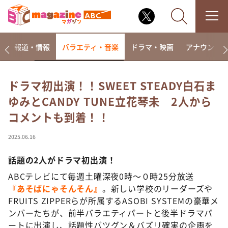
ー
報道・情報
バラエティ・音楽
ドラマ・映画
アナウンサ
ドラマ初出演！！SWEET STEADY白石ま
ゆみとCANDY TUNE立花琴未 2人から
なるみ・岡村の過ぎるTV
コメントも到着！！
相席食堂
これ余談なんですけど・・・
2025.06.16
～人生密着トークバラエティ！～ やすとものいたっ
て真剣です
話題の2人がドラマ初出演！
探偵！ナイトスクープ
ABCテレビにて毎週土曜深夜0時～０時25分放送
『あそばにゃそんそん』
。新しい学校のリーダーズや
news おかえり
FRUITS ZIPPERらが所属するASOBI SYSTEMの豪華メ
河合＆A.B.C-Z塚田×福井アナ「なんでやねん！？」
ンバーたちが、前半バラエティパートと後半ドラマパ
（news おかえり）
ートに出演し、話題性バツグン＆バズリ確実の企画を