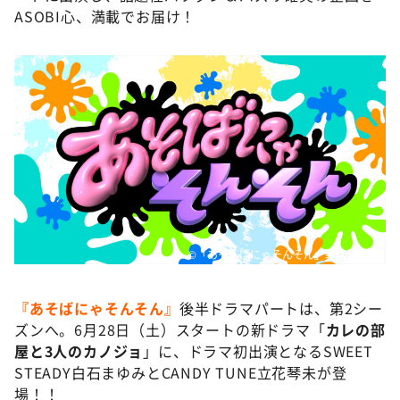
DAIGOも台所 ～きょうの献立 何にする？～
ASOBI心、満載でお届け！
本日はダイアンなり！シーズン２
朝だ！生です旅サラダ
教えて！ニュースライブ 正義のミカタ
ＬＩＦＥ～夢のカタチ～
新婚さんいらっしゃい！
ポツンと一軒家
ザキ山小屋本館
ぺこぱのまるスポ
©️「あそんばにゃそんそん」製作委員会
アナ回覧板
『あそばにゃそんそん』
後半ドラマパートは、第2シー
ズンへ。6月28日（土）スタートの新ドラマ「
カレの部
屋と3人のカノジョ
」に、ドラマ初出演となるSWEET
STEADY白石まゆみとCANDY TUNE立花琴未が登
場！！