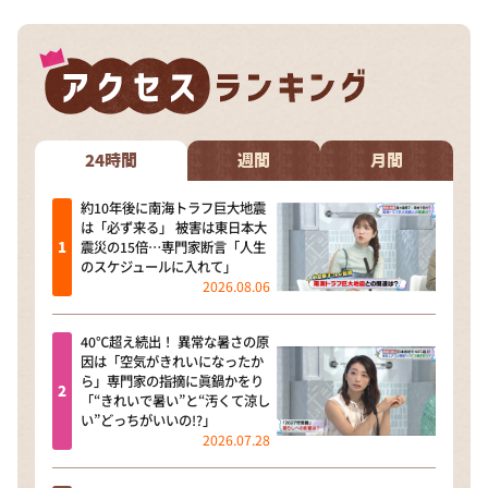
24時間
週間
月間
約10年後に南海トラフ巨大地震
は「必ず来る」 被害は東日本大
震災の15倍…専門家断言「人生
のスケジュールに入れて」
2026.08.06
40℃超え続出！ 異常な暑さの原
因は「空気がきれいになったか
ら」専門家の指摘に眞鍋かをり
「“きれいで暑い”と“汚くて涼し
い”どっちがいいの!?」
2026.07.28