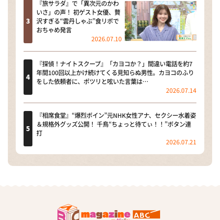
『旅サラダ』で「異次元のかわ
いさ」の声！ 初ゲスト女優、贅
沢すぎる“雲丹しゃぶ”食リポで
おちゃめ発言
2026.07.10
『探偵！ナイトスクープ』「カヨコか？」間違い電話を約7
年間100回以上かけ続けてくる見知らぬ男性。カヨコのふり
をした依頼者に、ポツリと呟いた言葉は…
2026.07.14
『相席食堂』“爆烈ボイン”元NHK女性アナ、セクシー水着姿
＆規格外グッズ公開！ 千鳥“ちょっと待てぃ！！”ボタン連
打
2026.07.21