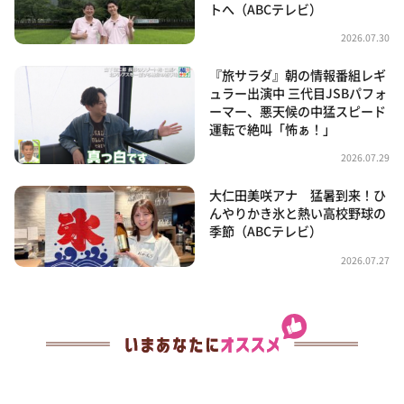
トへ（ABCテレビ）
2026.07.30
『旅サラダ』朝の情報番組レギ
ュラー出演中 三代目JSBパフォ
ーマー、悪天候の中猛スピード
運転で絶叫「怖ぁ！」
2026.07.29
大仁田美咲アナ 猛暑到来！ひ
んやりかき氷と熱い高校野球の
季節（ABCテレビ）
2026.07.27