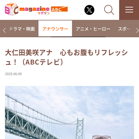
楽
ドラマ・映画
アナウンサー
アニメ・ヒーロー
スポーツ
大仁田美咲アナ 心もお腹もリフレッシ
ュ！（ABCテレビ）
なるみ・岡村の過ぎるTV
相席食堂
2025.06.09
これ余談なんですけど・・・
～人生密着トークバラエティ！～ やすとものいたっ
て真剣です
探偵！ナイトスクープ
news おかえり
河合＆A.B.C-Z塚田×福井アナ「なんでやねん！？」
（news おかえり）