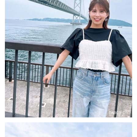
DAIGOも台所 ～きょうの献立 何にする？～
本日はダイアンなり！シーズン２
朝だ！生です旅サラダ
教えて！ニュースライブ 正義のミカタ
ＬＩＦＥ～夢のカタチ～
新婚さんいらっしゃい！
ポツンと一軒家
ザキ山小屋本館
ぺこぱのまるスポ
アナ回覧板
©ABCテレビ