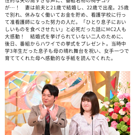
DAIGOも台所 ～きょうの献立 何にする？～
が…！ 妻は前夫と21歳で結婚し、22歳で出産。25歳
本日はダイアンなり！シーズン２
で別れ、休みなく働いてお金を貯め、看護学校に行っ
て准看護師になった努力の人だ。「ひとり息子におい
朝だ！生です旅サラダ
しいものを食べさせたい」と必死だった話にMC2人も
教えて！ニュースライブ 正義のミカタ
大感動！ 結婚式を挙げられていない二人のために、
後日、番組からハワイでの挙式をプレゼント。当時中
ＬＩＦＥ～夢のカタチ～
学3年生だった息子も母の晴れ舞台を祝い、女手一つで
新婚さんいらっしゃい！
育ててくれた母へ感動的な手紙を読んでくれた。
ポツンと一軒家
ザキ山小屋本館
ぺこぱのまるスポ
アナ回覧板