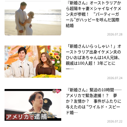
『新婚さん』オーストラリアか
ら超陽キャ妻×シャイなイケメ
ン夫が参戦！ “パーティーガ
ール”がハッピーを呼んだ国際
結婚
2026.07.28
「新婚さんいらっしゃい！」オ
ーストラリア出身イケメン夫の
ひいおばあちゃんは14人兄妹、
親戚は100人超！ 3年ごとに
一…
2026.07.24
『新婚さん』緊迫の10時間――
アメリカで緊急逮捕！？ 夢
か？友情か？ 事件がふたりに
与えたのは “ワイルド・スピー
ド婚…
2026.07.22