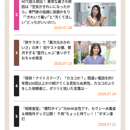
40℃超え続出！ 異常な暑さの原
因は「空気がきれいになったか
ら」専門家の指摘に眞鍋かをり
「“きれいで暑い”と“汚くて涼し
い”どっちがいいの!?」
2026.07.28
『旅サラダ』で「異次元のかわ
いさ」の声！ 初ゲスト女優、贅
沢すぎる“雲丹しゃぶ”食リポで
おちゃめ発言
2026.07.10
『探偵！ナイトスクープ』「カヨコか？」間違い電話を約7
年間100回以上かけ続けてくる見知らぬ男性。カヨコのふり
をした依頼者に、ポツリと呟いた言葉は…
2026.07.14
『相席食堂』“爆烈ボイン”元NHK女性アナ、セクシー水着姿
＆規格外グッズ公開！ 千鳥“ちょっと待てぃ！！”ボタン連
打
2026.07.21