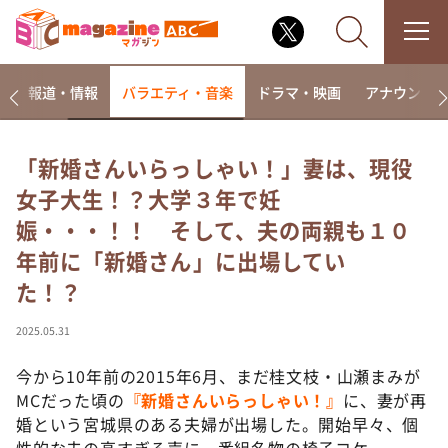
ー
報道・情報
バラエティ・音楽
ドラマ・映画
アナウンサ
「新婚さんいらっしゃい！」妻は、現役
女子大生！？大学３年で妊
なるみ・岡村の過ぎるTV
娠・・・！！ そして、夫の両親も１０
相席食堂
年前に「新婚さん」に出場してい
これ余談なんですけど・・・
た！？
～人生密着トークバラエティ！～ やすとものいたっ
て真剣です
2025.05.31
探偵！ナイトスクープ
今から10年前の2015年6月、まだ桂文枝・山瀬まみが
news おかえり
MCだった頃の
『新婚さんいらっしゃい！』
に、妻が再
河合＆A.B.C-Z塚田×福井アナ「なんでやねん！？」
（news おかえり）
婚という宮城県のある夫婦が出場した。開始早々、個
性的な夫の高すぎる声に、番組名物の椅子コケ