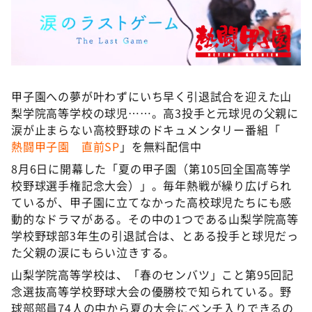
DAIGOも台所 ～きょうの献立 何にする？～
本日はダイアンなり！シーズン２
朝だ！生です旅サラダ
教えて！ニュースライブ 正義のミカタ
甲子園への夢が叶わずにいち早く引退試合を迎えた山
ＬＩＦＥ～夢のカタチ～
梨学院高等学校の球児……。高3投手と元球児の父親に
新婚さんいらっしゃい！
涙が止まらない高校野球のドキュメンタリー番組「
熱闘甲子園 直前SP
」を無料配信中
ポツンと一軒家
8月6日に開幕した「夏の甲子園（第105回全国高等学
ザキ山小屋本館
校野球選手権記念大会）」。毎年熱戦が繰り広げられ
ぺこぱのまるスポ
ているが、甲子園に立てなかった高校球児たちにも感
動的なドラマがある。その中の1つである山梨学院高等
アナ回覧板
学校野球部3年生の引退試合は、とある投手と球児だっ
た父親の涙にもらい泣きする。
山梨学院高等学校は、「春のセンバツ」こと第95回記
念選抜高等学校野球大会の優勝校で知られている。野
球部部員74人の中から夏の大会にベンチ入りできるの