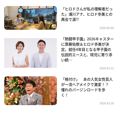
「ヒロドさんが私の理解者だっ
た」浦川アナ、ヒロド歩美との
再会で涙⁉
2026.06.04
「熱闘甲子園」2026キャスター
に斎藤佑樹＆ヒロド歩美が決
定。就任4年目となる甲子園の
伝説的エースと、球児に寄り添
い続…
2026.03.31
「格付け」 あの人気女性芸人
が一流ヘアメイクで激変！？
憧れのバージンロードを歩
く！
2026.03.28