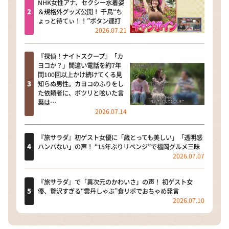
NHK女性アナ、セクシー水着姿
＆規格外グッズ公開！ 千鳥“ち
ょっと待てぃ！！”ボタン連打
2026.07.21
『探偵！ナイトスクープ』「カ
ヨコか？」間違い電話を約7年
間100回以上かけ続けてくる見
知らぬ男性。カヨコのふりをし
た依頼者に、ポツリと呟いた言
葉は…
2026.07.14
『旅サラダ』初ゲスト女優に「歳とっても美しい」「透明感
ハンパない」の声！ “15年ぶりリベンジ”で福岡グルメ三昧
2026.07.07
『旅サラダ』で「異次元のかわいさ」の声！ 初ゲスト女
優、贅沢すぎる“雲丹しゃぶ”食リポでおちゃめ発言
2026.07.10