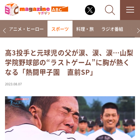
ー
アニメ・ヒーロー
スポーツ
料理・旅
ラジオ番組
その
高3投手と元球児の父が涙、涙、涙…山梨
学院野球部の“ラストゲーム”に胸が熱く
なるみ・岡村の過ぎるTV
なる「熱闘甲子園 直前SP」
相席食堂
これ余談なんですけど・・・
2023.08.07
～人生密着トークバラエティ！～ やすとものいたっ
て真剣です
探偵！ナイトスクープ
news おかえり
河合＆A.B.C-Z塚田×福井アナ「なんでやねん！？」
（news おかえり）