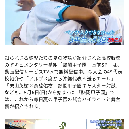
知られざる球児たちの夏の物語が紹介された高校野球
のドキュメンタリー番組「熱闘甲子園 直前SP」は、
動画配信サービスTVerで無料配信中。今大会の49代表
校紹介や「アルプス席から沖縄代表へ送るエール」
「栗山英樹×斎藤佑樹 熱闘甲子園キャスター対談」
なども。8月6日(日)から始まった「熱闘甲子園」で
は、これから毎日夏の甲子園の試合ハイライトと舞台
裏が紹介される。