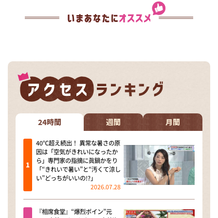
24時間
週間
月間
40℃超え続出！ 異常な暑さの原
因は「空気がきれいになったか
ら」専門家の指摘に眞鍋かをり
「“きれいで暑い”と“汚くて涼し
い”どっちがいいの!?」
2026.07.28
『相席食堂』“爆烈ボイン”元