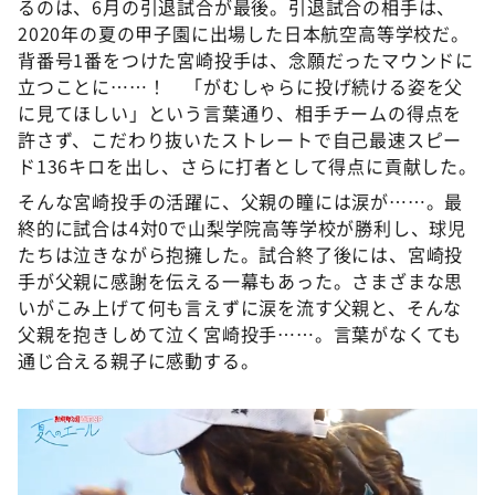
るのは、6月の引退試合が最後。引退試合の相手は、
2020年の夏の甲子園に出場した日本航空高等学校だ。
背番号1番をつけた宮崎投手は、念願だったマウンドに
立つことに……！ 「がむしゃらに投げ続ける姿を父
に見てほしい」という言葉通り、相手チームの得点を
許さず、こだわり抜いたストレートで自己最速スピー
ド136キロを出し、さらに打者として得点に貢献した。
そんな宮崎投手の活躍に、父親の瞳には涙が……。最
終的に試合は4対0で山梨学院高等学校が勝利し、球児
たちは泣きながら抱擁した。試合終了後には、宮崎投
手が父親に感謝を伝える一幕もあった。さまざまな思
いがこみ上げて何も言えずに涙を流す父親と、そんな
父親を抱きしめて泣く宮崎投手……。言葉がなくても
通じ合える親子に感動する。