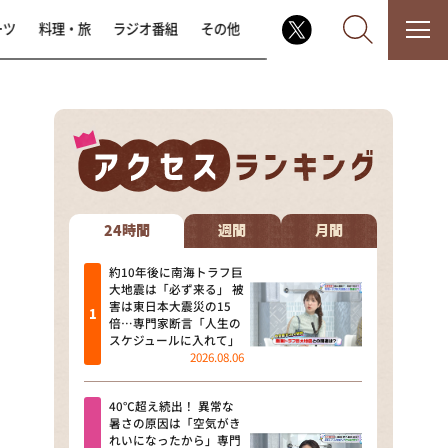
ーツ
料理・旅
ラジオ番組
その他
なるみ・岡村の過ぎるTV
相席食堂
24時間
週間
月間
これ余談なんですけど・・・
約10年後に南海トラフ巨
大地震は「必ず来る」 被
害は東日本大震災の15
～人生密着トークバラエティ！
倍…専門家断言「人生の
～ やすとものいたって真剣です
スケジュールに入れて」
2026.08.06
探偵！ナイトスクープ
40℃超え続出！ 異常な
news おかえり
暑さの原因は「空気がき
れいになったから」専門