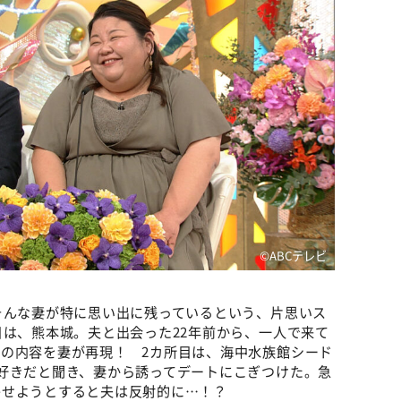
©️ABCテレビ
そんな妻が特に思い出に残っているという、片思いス
目は、熊本城。夫と出会った22年前から、一人で来て
の内容を妻が再現！ 2カ所目は、海中水族館シード
好きだと聞き、妻から誘ってデートにこぎつけた。急
を寄せようとすると夫は反射的に…！？