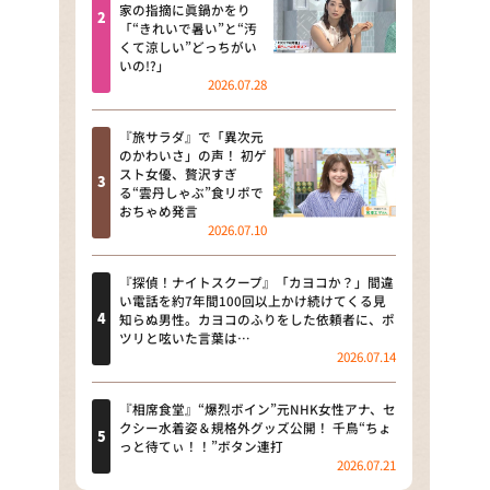
河合＆A.B.C-Z塚田×福井アナ
家の指摘に眞鍋かをり
「“きれいで暑い”と“汚
「なんでやねん！？」（news お
くて涼しい”どっちがい
かえり）
いの!?」
2026.07.28
DAIGOも台所 ～きょうの献立 何
にする？～
『旅サラダ』で「異次元
のかわいさ」の声！ 初ゲ
本日はダイアンなり！シーズン２
スト女優、贅沢すぎ
る“雲丹しゃぶ”食リポで
朝だ！生です旅サラダ
おちゃめ発言
2026.07.10
教えて！ニュースライブ 正義の
ミカタ
『探偵！ナイトスクープ』「カヨコか？」間違
い電話を約7年間100回以上かけ続けてくる見
ＬＩＦＥ～夢のカタチ～
知らぬ男性。カヨコのふりをした依頼者に、ポ
ツリと呟いた言葉は…
2026.07.14
新婚さんいらっしゃい！
ポツンと一軒家
『相席食堂』“爆烈ボイン”元NHK女性アナ、セ
クシー水着姿＆規格外グッズ公開！ 千鳥“ちょ
っと待てぃ！！”ボタン連打
ザキ山小屋本館
2026.07.21