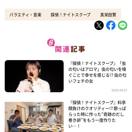
バラエティ・音楽
探偵！ナイトスクープ
真栄田賢
『探偵！ナイトスクープ』「虫
の匂いはアロマ」虫の匂いを嗅
ぐことで幸せを感じる!? 虫の匂
いフェチの女
2026.08.07
『探偵！ナイトスクープ』料亭
顔負けのクオリティー!? 酔っぱ
らった時に作った“奇跡のだし
巻き卵”をもう一度作りた
い…！