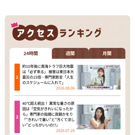
24時間
週間
月間
約10年後に南海トラフ巨大地震
は「必ず来る」 被害は東日本大
震災の15倍…専門家断言「人生
のスケジュールに入れて」
2026.08.06
40℃超え続出！ 異常な暑さの原
因は「空気がきれいになったか
ら」専門家の指摘に眞鍋かをり
「“きれいで暑い”と“汚くて涼し
い”どっちがいいの!?」
2026.07.28