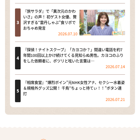
『旅サラダ』で「異次元のかわ
いさ」の声！ 初ゲスト女優、贅
沢すぎる“雲丹しゃぶ”食リポで
おちゃめ発言
2026.07.10
『探偵！ナイトスクープ』「カヨコか？」間違い電話を約7
年間100回以上かけ続けてくる見知らぬ男性。カヨコのふり
をした依頼者に、ポツリと呟いた言葉は…
2026.07.14
『相席食堂』“爆烈ボイン”元NHK女性アナ、セクシー水着姿
＆規格外グッズ公開！ 千鳥“ちょっと待てぃ！！”ボタン連
打
2026.07.21