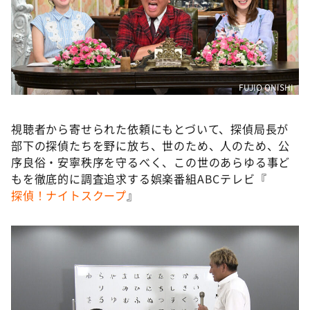
DAIGOも台所 ～きょうの献立 何にする？～
本日はダイアンなり！シーズン２
朝だ！生です旅サラダ
教えて！ニュースライブ 正義のミカタ
FUJIO ONISHI
ＬＩＦＥ～夢のカタチ～
新婚さんいらっしゃい！
視聴者から寄せられた依頼にもとづいて、探偵局長が
部下の探偵たちを野に放ち、世のため、人のため、公
ポツンと一軒家
序良俗・安寧秩序を守るべく、この世のあらゆる事ど
ザキ山小屋本館
もを徹底的に調査追求する娯楽番組ABCテレビ『
探偵！ナイトスクープ
』
ぺこぱのまるスポ
アナ回覧板