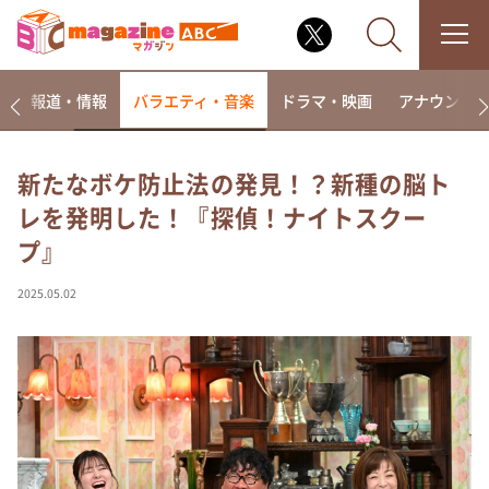
ー
報道・情報
バラエティ・音楽
ドラマ・映画
アナウンサ
新たなボケ防止法の発見！？新種の脳ト
レを発明した！『探偵！ナイトスクー
なるみ・岡村の過ぎるTV
プ』
相席食堂
これ余談なんですけど・・・
2025.05.02
～人生密着トークバラエティ！～ やすとものいたっ
て真剣です
探偵！ナイトスクープ
news おかえり
河合＆A.B.C-Z塚田×福井アナ「なんでやねん！？」
（news おかえり）