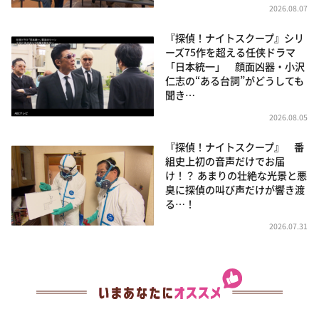
2026.08.07
『探偵！ナイトスクープ』シリ
ーズ75作を超える任侠ドラマ
「日本統一」 顔面凶器・小沢
仁志の“ある台詞”がどうしても
聞き…
2026.08.05
『探偵！ナイトスクープ』 番
組史上初の音声だけでお届
け！？ あまりの壮絶な光景と悪
臭に探偵の叫び声だけが響き渡
る…！
2026.07.31