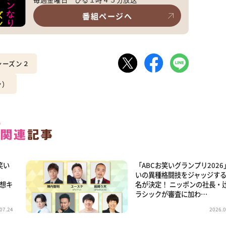
番組ページへ
シーズン２
ン）
笑い
「ABCお笑いグランプリ2026
いの異種格闘技をジャッジす
予想キ
名が決定！ ニッポンの社長・
ラシックが審査に加わ…
07.24
2026.0