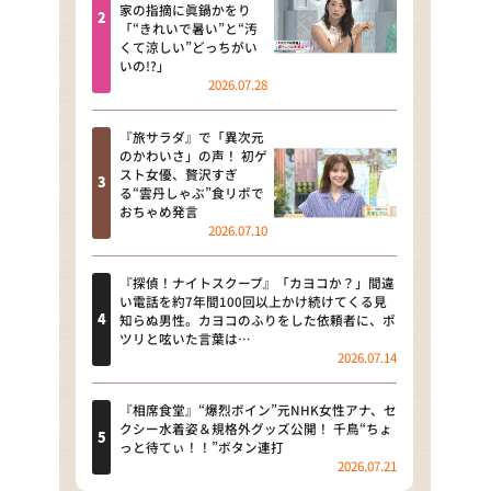
河合＆A.B.C-Z塚田×福井アナ
家の指摘に眞鍋かをり
「“きれいで暑い”と“汚
「なんでやねん！？」（news お
くて涼しい”どっちがい
かえり）
いの!?」
2026.07.28
DAIGOも台所 ～きょうの献立 何
にする？～
『旅サラダ』で「異次元
のかわいさ」の声！ 初ゲ
本日はダイアンなり！シーズン２
スト女優、贅沢すぎ
る“雲丹しゃぶ”食リポで
朝だ！生です旅サラダ
おちゃめ発言
2026.07.10
教えて！ニュースライブ 正義の
ミカタ
『探偵！ナイトスクープ』「カヨコか？」間違
い電話を約7年間100回以上かけ続けてくる見
ＬＩＦＥ～夢のカタチ～
知らぬ男性。カヨコのふりをした依頼者に、ポ
ツリと呟いた言葉は…
2026.07.14
新婚さんいらっしゃい！
ポツンと一軒家
『相席食堂』“爆烈ボイン”元NHK女性アナ、セ
クシー水着姿＆規格外グッズ公開！ 千鳥“ちょ
っと待てぃ！！”ボタン連打
ザキ山小屋本館
2026.07.21