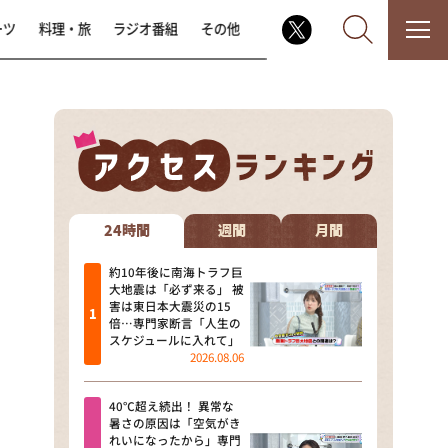
ーツ
料理・旅
ラジオ番組
その他
なるみ・岡村の過ぎるTV
相席食堂
24時間
週間
月間
これ余談なんですけど・・・
約10年後に南海トラフ巨
大地震は「必ず来る」 被
害は東日本大震災の15
～人生密着トークバラエティ！
倍…専門家断言「人生の
～ やすとものいたって真剣です
スケジュールに入れて」
2026.08.06
探偵！ナイトスクープ
40℃超え続出！ 異常な
news おかえり
暑さの原因は「空気がき
れいになったから」専門