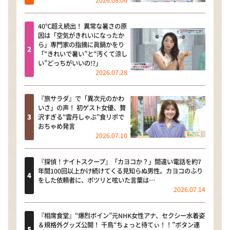
40℃超え続出！ 異常な暑さの原
因は「空気がきれいになったか
ら」専門家の指摘に眞鍋かをり
「“きれいで暑い”と“汚くて涼し
い”どっちがいいの!?」
2026.07.28
『旅サラダ』で「異次元のかわ
いさ」の声！ 初ゲスト女優、贅
沢すぎる“雲丹しゃぶ”食リポで
おちゃめ発言
2026.07.10
『探偵！ナイトスクープ』「カヨコか？」間違い電話を約7
年間100回以上かけ続けてくる見知らぬ男性。カヨコのふり
をした依頼者に、ポツリと呟いた言葉は…
2026.07.14
『相席食堂』“爆烈ボイン”元NHK女性アナ、セクシー水着姿
＆規格外グッズ公開！ 千鳥“ちょっと待てぃ！！”ボタン連