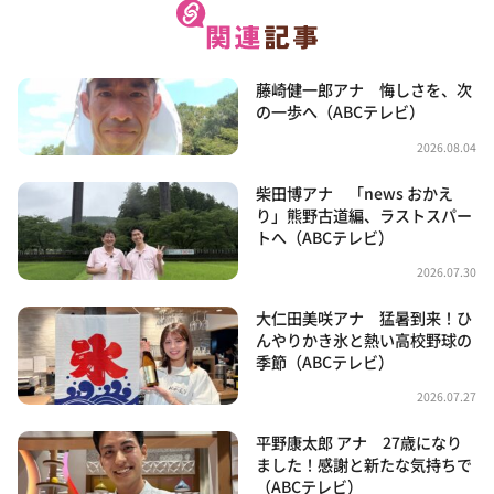
藤崎健一郎アナ 悔しさを、次
の一歩へ（ABCテレビ）
2026.08.04
柴田博アナ 「news おかえ
り」熊野古道編、ラストスパー
トへ（ABCテレビ）
2026.07.30
大仁田美咲アナ 猛暑到来！ひ
んやりかき氷と熱い高校野球の
季節（ABCテレビ）
2026.07.27
平野康太郎 アナ 27歳になり
ました！感謝と新たな気持ちで
（ABCテレビ）