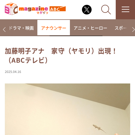
楽
ドラマ・映画
アナウンサー
アニメ・ヒーロー
スポーツ
加藤明子アナ 家守（ヤモリ）出現！
（ABCテレビ）
なるみ・岡村の過ぎるTV
相席食堂
2025.04.16
これ余談なんですけど・・・
～人生密着トークバラエティ！～ やすとものいたっ
て真剣です
探偵！ナイトスクープ
news おかえり
河合＆A.B.C-Z塚田×福井アナ「なんでやねん！？」
（news おかえり）