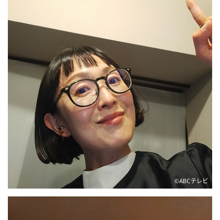
DAIGOも台所 ～きょうの献立 何にする？～
本日はダイアンなり！シーズン２
朝だ！生です旅サラダ
教えて！ニュースライブ 正義のミカタ
ＬＩＦＥ～夢のカタチ～
新婚さんいらっしゃい！
ポツンと一軒家
ザキ山小屋本館
ぺこぱのまるスポ
アナ回覧板
©ABCテレビ