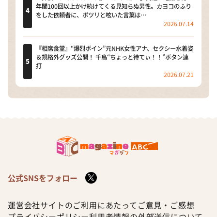
年間100回以上かけ続けてくる見知らぬ男性。カヨコのふり
をした依頼者に、ポツリと呟いた言葉は…
2026.07.14
『相席食堂』“爆烈ボイン”元NHK女性アナ、セクシー水着姿
＆規格外グッズ公開！ 千鳥“ちょっと待てぃ！！”ボタン連
打
2026.07.21
公式SNSをフォロー
運営会社
サイトのご利用にあたって
ご意見・ご感想
プライバシーポリシー
利用者情報の外部送信について