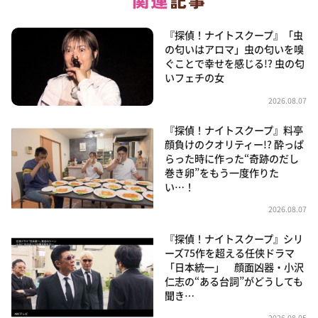
『探偵！ナイトスクープ』「虫
の匂いはアロマ」虫の匂いを嗅
ぐことで幸せを感じる!? 虫の匂
いフェチの女
2026.08.07
『探偵！ナイトスクープ』料亭
顔負けのクオリティー!? 酔っぱ
らった時に作った“奇跡のだし
巻き卵”をもう一度作りた
い…！
2026.08.07
『探偵！ナイトスクープ』シリ
ーズ75作を超える任侠ドラマ
「日本統一」 顔面凶器・小沢
仁志の“ある台詞”がどうしても
聞き…
2026.08.05