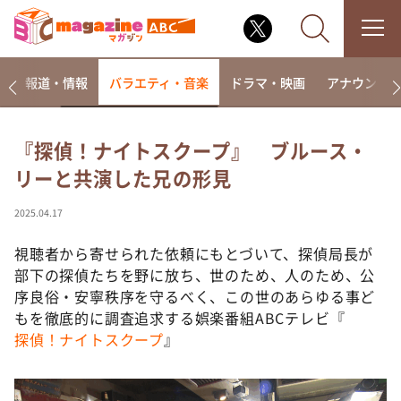
ー
報道・情報
バラエティ・音楽
ドラマ・映画
アナウンサ
『探偵！ナイトスクープ』 ブルース・
リーと共演した兄の形見
なるみ・岡村の過ぎるTV
相席食堂
2025.04.17
これ余談なんですけど・・・
視聴者から寄せられた依頼にもとづいて、探偵局長が
～人生密着トークバラエティ！～ やすとものいたっ
部下の探偵たちを野に放ち、世のため、人のため、公
て真剣です
序良俗・安寧秩序を守るべく、この世のあらゆる事ど
探偵！ナイトスクープ
もを徹底的に調査追求する娯楽番組ABCテレビ『
探偵！ナイトスクープ
』
news おかえり
河合＆A.B.C-Z塚田×福井アナ「なんでやねん！？」
（news おかえり）