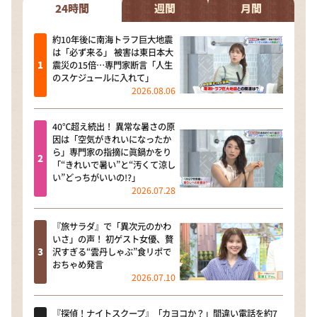
24時間
週間
月間
約10年後に南海トラフ巨大地震
は「必ず来る」 被害は東日本大
震災の15倍…専門家断言「人生
のスケジュールに入れて」
2026.08.06
40℃超え続出！ 異常な暑さの原
因は「空気がきれいになったか
ら」専門家の指摘に眞鍋かをり
「“きれいで暑い”と“汚くて涼し
い”どっちがいいの!?」
2026.07.28
『旅サラダ』で「異次元のかわ
いさ」の声！ 初ゲスト女優、贅
沢すぎる“雲丹しゃぶ”食リポで
おちゃめ発言
2026.07.10
『探偵！ナイトスクープ』「カヨコか？」間違い電話を約7