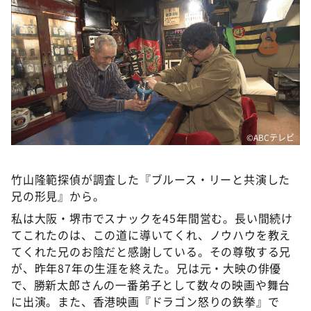
DAIGOも台所 ～きょうの献立 何にする？～
本日はダイアンなり！シーズン２
朝だ！生です旅サラダ
教えて！ニュースライブ 正義のミカタ
ＬＩＦＥ～夢のカタチ～
新婚さんいらっしゃい！
©️ABCテレビ
ポツンと一軒家
ザキ山小屋本館
竹山隆範探偵が調査した『ブルース・リーと共演した
兄の形見』から。
ぺこぱのまるスポ
私は大阪・堺市でスナックを45年間営む。長い間続け
アナ回覧板
てこれたのは、この道に導いてくれ、ノウハウを教え
てくれた兄のお陰だと感謝している。その尊敬する兄
が、昨年87年の生涯を終えた。兄は元・大映の俳優
で、勝新太郎さんの一番弟子として数々の映画や舞台
に出演。また、香港映画『ドラゴン怒りの鉄拳』で