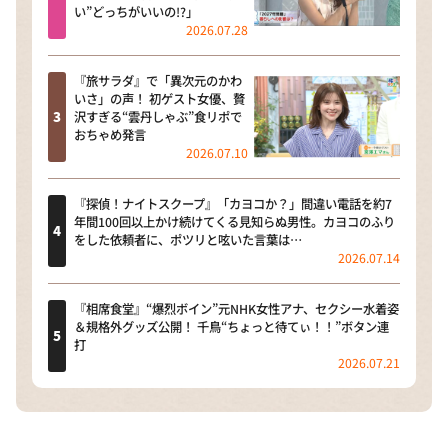
い”どっちがいいの!?」
2026.07.28
『旅サラダ』で「異次元のかわ
いさ」の声！ 初ゲスト女優、贅
沢すぎる“雲丹しゃぶ”食リポで
おちゃめ発言
2026.07.10
『探偵！ナイトスクープ』「カヨコか？」間違い電話を約7
年間100回以上かけ続けてくる見知らぬ男性。カヨコのふり
をした依頼者に、ポツリと呟いた言葉は…
2026.07.14
『相席食堂』“爆烈ボイン”元NHK女性アナ、セクシー水着姿
＆規格外グッズ公開！ 千鳥“ちょっと待てぃ！！”ボタン連
打
2026.07.21