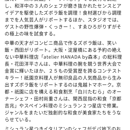
し、和洋中の３人のシェフが磨き抜かれたセンスとア
イデアを駆使したズボラ飯を調理！食材選びから調理
までを人気芸人がリポートするほか、スタジオでは、
ゲストの野性爆弾・くっきー！、すゑひろがりずがそ
の極上の味を試食する。
中華の天才がコンビニ商品で作るズボラ飯は、笑い
飯・西田がリポート。大阪・淀屋橋にある予約の絶え
ない中華料理店「atelier HANADA by森本」の総料理
長・花田洋平さんは、中華料理の腕を競う世界大会で
金賞に輝いたほか、２５もの受賞歴を誇るコンテスト
キラー！祇園京料理人が無印良品の人気商品から生み
出すズボラ飯をリポートするのは鬼越トマホーク。京
都・祇園に店を構える和食割烹「白川たむら」のオー
ナーシェフ・田村尚重さんは、関西屈指の和食「京都
吉兆」やスペイン料理のミシュラン２つ星店で修業。
ジャンルをまたいだ独創的な和食が美食家たちをうな
らせている。
ミシュラン星つきイタリアンのシェフがデパ地下のお