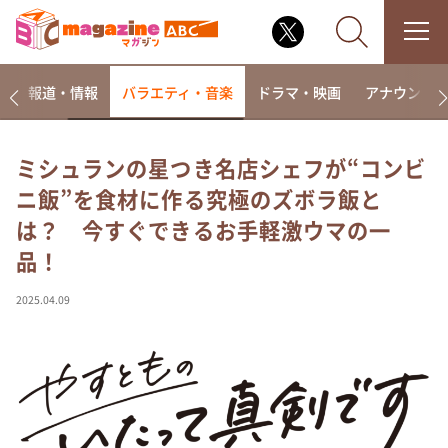
ー
報道・情報
バラエティ・音楽
ドラマ・映画
アナウンサ
ミシュランの星つき名店シェフが“コンビ
ニ飯”を食材に作る究極のズボラ飯と
なるみ・岡村の過ぎるTV
は？ 今すぐできるお手軽激ウマの一
相席食堂
品！
これ余談なんですけど・・・
～人生密着トークバラエティ！～ やすとものいたっ
2025.04.09
て真剣です
探偵！ナイトスクープ
news おかえり
河合＆A.B.C-Z塚田×福井アナ「なんでやねん！？」
（news おかえり）