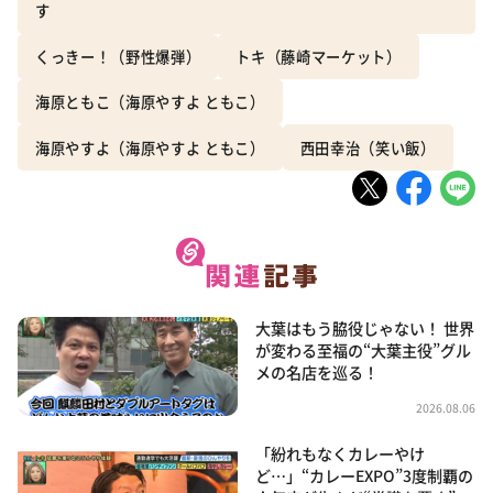
す
くっきー！（野性爆弾）
トキ（藤崎マーケット）
海原ともこ（海原やすよ ともこ）
海原やすよ（海原やすよ ともこ）
西田幸治（笑い飯）
大葉はもう脇役じゃない！ 世界
が変わる至福の“大葉主役”グル
メの名店を巡る！
2026.08.06
「紛れもなくカレーやけ
ど…」“カレーEXPO”3度制覇の