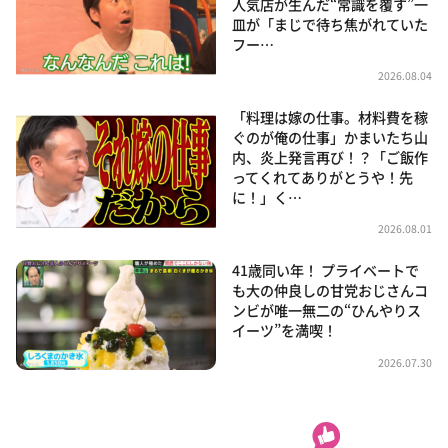
人気店が生んだ“常識を覆す”一
皿が「まじで待ち焦がれていた
フー…
2026.08.04
「料理は嫁の仕事。材料費を稼
ぐのが俺の仕事」かまいたち山
内、炎上発言再び！？「ご飯作
ってくれてありがとうや！先
に！」く…
2026.08.01
41歳同い年！ プライベートで
も大の仲良しの甘党おじさんコ
ンビが唯一無二の“ひんやりス
イーツ”を満喫！
2026.07.30