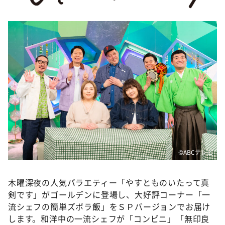
DAIGOも台所 ～きょうの献立 何にする？～
本日はダイアンなり！シーズン２
朝だ！生です旅サラダ
教えて！ニュースライブ 正義のミカタ
ＬＩＦＥ～夢のカタチ～
新婚さんいらっしゃい！
ポツンと一軒家
ザキ山小屋本館
ぺこぱのまるスポ
©️ABCテレビ
アナ回覧板
木曜深夜の人気バラエティー「やすとものいたって真
剣です」がゴールデンに登場し、大好評コーナー「一
流シェフの簡単ズボラ飯」をＳＰバージョンでお届け
します。和洋中の一流シェフが「コンビニ」「無印良