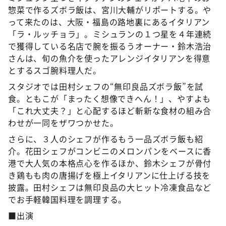
惣菜で作るズボラ飯は、宮川大輔がリポートする。や
って来たのは、大阪・福島の路地裏にあるイタリアン
「ラ・ルッチョラ」。ミシュランの１つ星を４年連続
で獲得している名店で腕を振るうオーナー・鈴木浩治
さんは、旬の魚介を使ったアレンジイタリアンを得意
とするスゴ腕料理人だ。
スタジオでは田村シェフの“無印良品ズボラ飯”を試
食。ともこが「まったく想像できへん！」、やすよも
「これ大丈夫？」と心配するほど斬新な食材の組み合
わせが一同をザワつかせた。
さらに、３人のシェフが作るもう一品ズボラ飯も紹
介。花田シェフがコンビニのメロンパンをベースに香
港で大人気の本格点心を作るほか、鈴木シェフが骨付
き鶏もも肉の唐揚げを極上イタリアンに仕上げる技を
披露。田村シェフは無印良品の大ヒット冷凍食品など
でお手軽韓国料理を調理する。
■出演