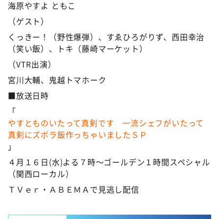
海原やすよ ともこ
（ゲスト）
くっきー！（野性爆弾）、すゑひろがりず、西田幸治
（笑い飯）、トキ（藤崎マーケット）
（VTR出演）
宮川大輔、鬼越トマホーク
■放送日時
「
やすとものいたって真剣です 一流シェフがいたって
真剣にズボラ飯作っちゃいましたＳＰ
」
４月１６日(水)よる７時～ゴールデン１時間スペシャル
（関西ローカル）
ＴＶｅｒ・ＡＢＥＭＡで見逃し配信