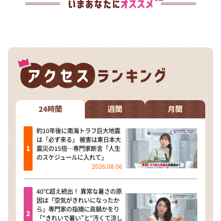
24時間
週間
月間
約10年後に南海トラフ巨大地震
は「必ず来る」 被害は東日本大
震災の15倍…専門家断言「人生
のスケジュールに入れて」
2026.08.06
40℃超え続出！ 異常な暑さの原
因は「空気がきれいになったか
ら」専門家の指摘に眞鍋かをり
「“きれいで暑い”と“汚くて涼し