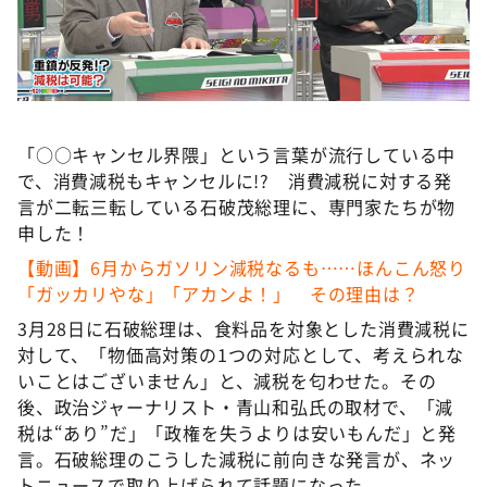
DAIGOも台所 ～きょうの献立 何にする？～
本日はダイアンなり！シーズン２
朝だ！生です旅サラダ
教えて！ニュースライブ 正義のミカタ
「○○キャンセル界隈」という言葉が流行している中
ＬＩＦＥ～夢のカタチ～
で、消費減税もキャンセルに!? 消費減税に対する発
新婚さんいらっしゃい！
言が二転三転している石破茂総理に、専門家たちが物
申した！
ポツンと一軒家
【動画】6月からガソリン減税なるも……ほんこん怒り
ザキ山小屋本館
「ガッカリやな」「アカンよ！」 その理由は？
ぺこぱのまるスポ
3月28日に石破総理は、食料品を対象とした消費減税に
アナ回覧板
対して、「物価高対策の1つの対応として、考えられな
いことはございません」と、減税を匂わせた。その
後、政治ジャーナリスト・青山和弘氏の取材で、「減
税は“あり”だ」「政権を失うよりは安いもんだ」と発
言。石破総理のこうした減税に前向きな発言が、ネッ
トニュースで取り上げられて話題になった。