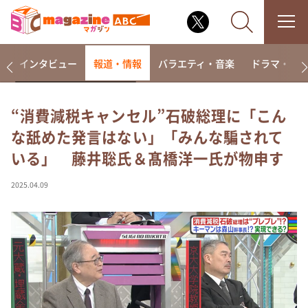
着
インタビュー
報道・情報
バラエティ・音楽
ドラマ・映
“消費減税キャンセル”石破総理に「こん
な舐めた発言はない」「みんな騙されて
なるみ・岡村の過ぎるTV
いる」 藤井聡氏＆髙橋洋一氏が物申す
相席食堂
これ余談なんですけど・・・
2025.04.09
～人生密着トークバラエティ！～ やすとものいたっ
て真剣です
探偵！ナイトスクープ
news おかえり
河合＆A.B.C-Z塚田×福井アナ「なんでやねん！？」
（news おかえり）