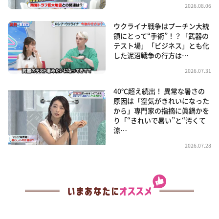
2026.08.06
ウクライナ戦争はプーチン大統
領にとって“手術”！？「武器の
テスト場」「ビジネス」とも化
した泥沼戦争の行方は…
2026.07.31
40℃超え続出！ 異常な暑さの
原因は「空気がきれいになった
から」専門家の指摘に眞鍋かを
り「“きれいで暑い”と“汚くて
涼…
2026.07.28