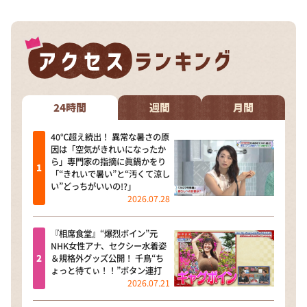
24時間
週間
月間
40℃超え続出！ 異常な暑さの原
因は「空気がきれいになったか
ら」専門家の指摘に眞鍋かをり
「“きれいで暑い”と“汚くて涼し
い”どっちがいいの!?」
2026.07.28
『相席食堂』“爆烈ボイン”元
NHK女性アナ、セクシー水着姿
＆規格外グッズ公開！ 千鳥“ち
ょっと待てぃ！！”ボタン連打
2026.07.21