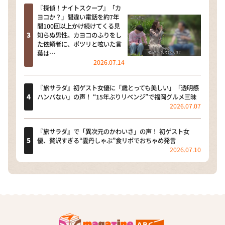
『探偵！ナイトスクープ』「カ
ヨコか？」間違い電話を約7年
間100回以上かけ続けてくる見
知らぬ男性。カヨコのふりをし
た依頼者に、ポツリと呟いた言
葉は…
2026.07.14
『旅サラダ』初ゲスト女優に「歳とっても美しい」「透明感
ハンパない」の声！ “15年ぶりリベンジ”で福岡グルメ三昧
2026.07.07
『旅サラダ』で「異次元のかわいさ」の声！ 初ゲスト女
優、贅沢すぎる“雲丹しゃぶ”食リポでおちゃめ発言
2026.07.10