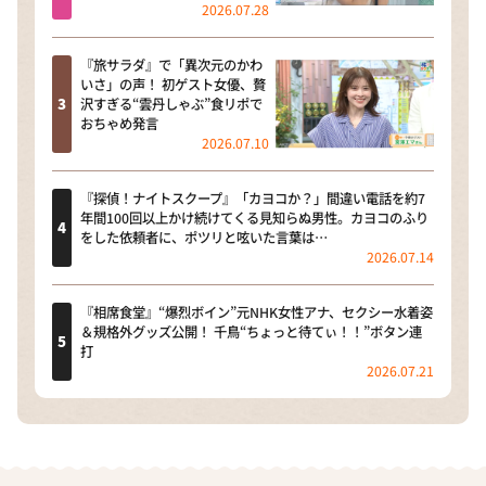
2026.07.28
『旅サラダ』で「異次元のかわ
いさ」の声！ 初ゲスト女優、贅
沢すぎる“雲丹しゃぶ”食リポで
おちゃめ発言
2026.07.10
『探偵！ナイトスクープ』「カヨコか？」間違い電話を約7
年間100回以上かけ続けてくる見知らぬ男性。カヨコのふり
をした依頼者に、ポツリと呟いた言葉は…
2026.07.14
『相席食堂』“爆烈ボイン”元NHK女性アナ、セクシー水着姿
＆規格外グッズ公開！ 千鳥“ちょっと待てぃ！！”ボタン連
打
2026.07.21