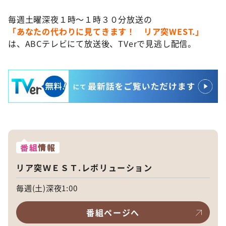
毎週土曜深夜１時～１時３０分放送の
「あなたの代わりに見てきます！ リア突WEST.」
は、ABCテレビにて放送後、TVerで見逃し配信。
番組
情報
リア突ＷＥＳＴ.レボリューション
毎週(土)深夜1:00
番組ページへ