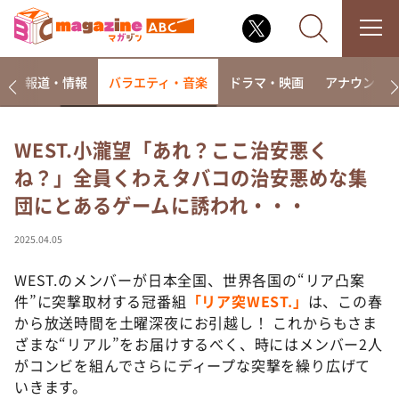
ー
報道・情報
バラエティ・音楽
ドラマ・映画
アナウンサ
WEST.小瀧望「あれ？ここ治安悪く
ね？」全員くわえタバコの治安悪めな集
なるみ・岡村の過ぎるTV
団にとあるゲームに誘われ・・・
相席食堂
これ余談なんですけど・・・
2025.04.05
～人生密着トークバラエティ！～ やすとものいたっ
て真剣です
WEST.のメンバーが日本全国、世界各国の“リア凸案
件”に突撃取材する冠番組
「リア突WEST.」
は、この春
探偵！ナイトスクープ
から放送時間を土曜深夜にお引越し！ これからもさま
news おかえり
ざまな“リアル”をお届けするべく、時にはメンバー2人
河合＆A.B.C-Z塚田×福井アナ「なんでやねん！？」
がコンビを組んでさらにディープな突撃を繰り広げて
（news おかえり）
いきます。