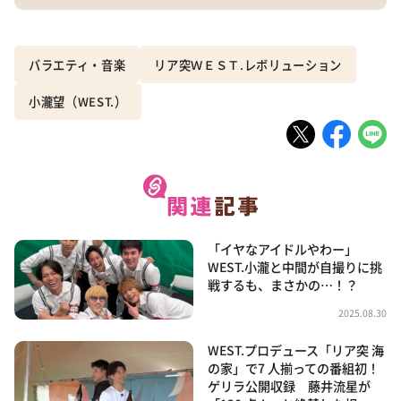
バラエティ・音楽
リア突ＷＥＳＴ.レボリューション
小瀧望（WEST.）
「イヤなアイドルやわー」
WEST.小瀧と中間が自撮りに挑
戦するも、まさかの…！？
2025.08.30
WEST.プロデュース「リア突 海
の家」で7 人揃っての番組初！
ゲリラ公開収録 藤井流星が