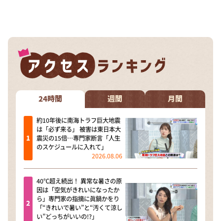
24時間
週間
月間
約10年後に南海トラフ巨大地震
は「必ず来る」 被害は東日本大
震災の15倍…専門家断言「人生
のスケジュールに入れて」
2026.08.06
40℃超え続出！ 異常な暑さの原
因は「空気がきれいになったか
ら」専門家の指摘に眞鍋かをり
「“きれいで暑い”と“汚くて涼し
い”どっちがいいの!?」