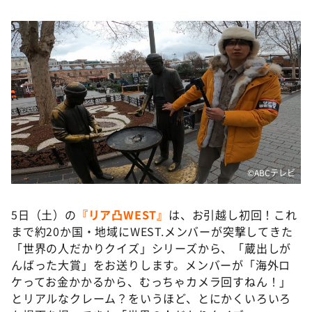
DAIGOも台所 ～きょうの献立 何にする？～
本日はダイアンなり！シーズン２
朝だ！生です旅サラダ
教えて！ニュースライブ 正義のミカタ
ＬＩＦＥ～夢のカタチ～
新婚さんいらっしゃい！
ポツンと一軒家
©️ABCテレビ
ザキ山小屋本館
ぺこぱのまるスポ
5日（土）の
『リア凸WEST』
は、お引越し初回！これ
アナ回覧板
まで約20か国・地域にWEST.メンバーが突撃してきた
「世界の人だかりクイズ」シリーズから、「蔵出しが
んばった大賞」をお送りします。メンバーが「海外ロ
ケってお金かかるから、むっちゃカメラ回すねん！」
とリアルなクレーム？をいうほど、とにかくいろいろ