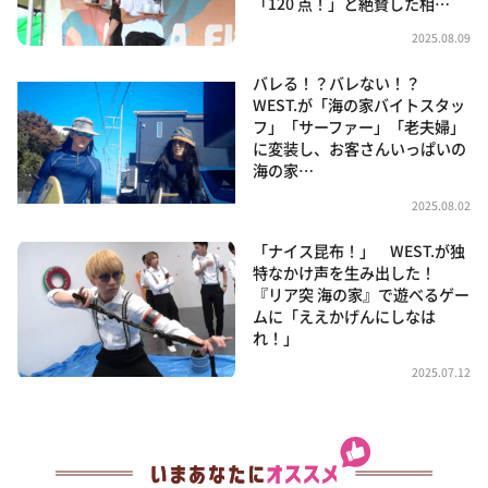
「120 点！」と絶賛した相…
2025.08.09
バレる！？バレない！？
WEST.が「海の家バイトスタッ
フ」「サーファー」「老夫婦」
に変装し、お客さんいっぱいの
海の家…
2025.08.02
「ナイス昆布！」 WEST.が独
特なかけ声を生み出した！
『リア突 海の家』で遊べるゲー
ムに「ええかげんにしなは
れ！」
2025.07.12