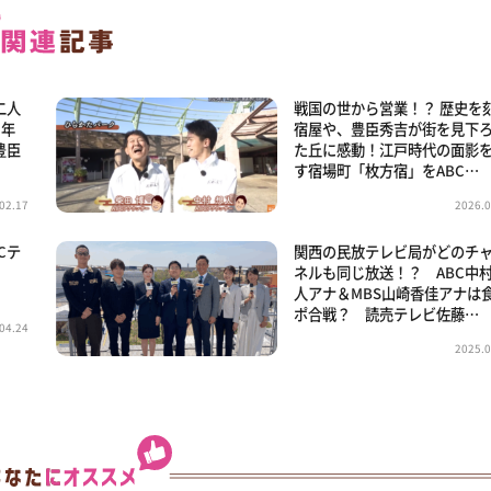
二人
戦国の世から営業！？ 歴史を
2年
宿屋や、豊臣秀吉が街を見下
豊臣
た丘に感動！江戸時代の面影
す宿場町「枚方宿」をABC…
02.17
2026.0
Cテ
関西の民放テレビ局がどのチ
ネルも同じ放送！？ ABC中
人アナ＆MBS山崎香佳アナは
ポ合戦？ 読売テレビ佐藤…
04.24
2025.0