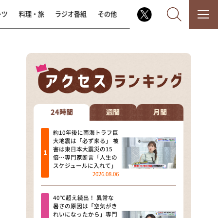
ーツ
料理・旅
ラジオ番組
その他
なるみ・岡村の過ぎるTV
相席食堂
24時間
週間
月間
これ余談なんですけど・・・
約10年後に南海トラフ巨
大地震は「必ず来る」 被
害は東日本大震災の15
～人生密着トークバラエティ！
倍…専門家断言「人生の
～ やすとものいたって真剣です
スケジュールに入れて」
2026.08.06
探偵！ナイトスクープ
40℃超え続出！ 異常な
news おかえり
暑さの原因は「空気がき
れいになったから」専門