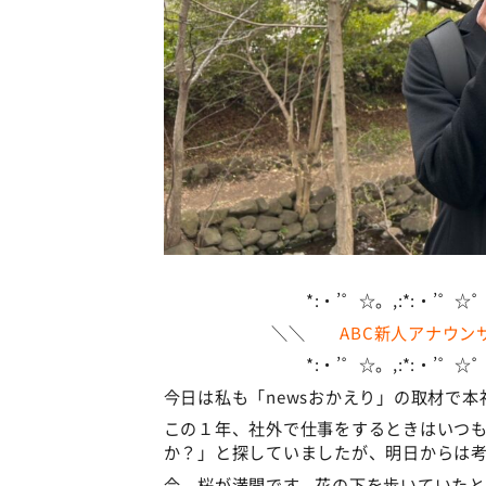
*:・’゜☆。,:*:・’゜☆゜’
＼＼
ABC新人アナウ
*:・’゜☆。,:*:・’゜☆゜’
今日は私も「newsおかえり」の取材で
この１年、社外で仕事をするときはいつ
か？」と探していましたが、明日からは
今、桜が満開です。花の下を歩いていた