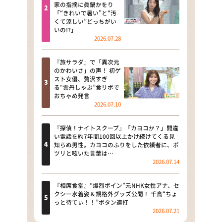
河合＆A.B.C-Z塚田×福井アナ
家の指摘に眞鍋かをり
「“きれいで暑い”と“汚
「なんでやねん！？」（news お
くて涼しい”どっちがい
かえり）
いの!?」
2026.07.28
DAIGOも台所 ～きょうの献立 何
にする？～
『旅サラダ』で「異次元
のかわいさ」の声！ 初ゲ
本日はダイアンなり！シーズン２
スト女優、贅沢すぎ
る“雲丹しゃぶ”食リポで
朝だ！生です旅サラダ
おちゃめ発言
2026.07.10
教えて！ニュースライブ 正義の
ミカタ
『探偵！ナイトスクープ』「カヨコか？」間違
い電話を約7年間100回以上かけ続けてくる見
ＬＩＦＥ～夢のカタチ～
知らぬ男性。カヨコのふりをした依頼者に、ポ
ツリと呟いた言葉は…
2026.07.14
新婚さんいらっしゃい！
ポツンと一軒家
『相席食堂』“爆烈ボイン”元NHK女性アナ、セ
クシー水着姿＆規格外グッズ公開！ 千鳥“ちょ
っと待てぃ！！”ボタン連打
ザキ山小屋本館
2026.07.21