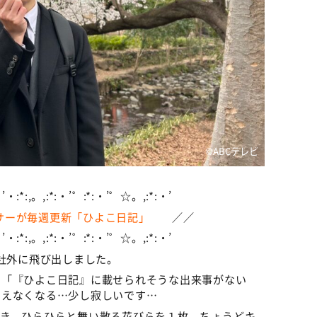
©️ABCテレビ
・:*:,。,:*:・’゜:*:・’゜☆。,:*:・’
ンサーが毎週更新「ひよこ日記」
／／
・:*:,。,:*:・’゜:*:・’゜☆。,:*:・’
本社外に飛び出しました。
も「『ひよこ日記』に載せられそうな出来事がない
考えなくなる…少し寂しいです…
とき、ひらひらと舞い散る花びらを１枚、ちょうどキ