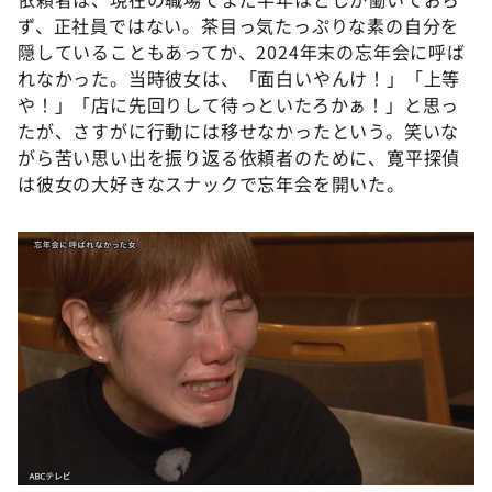
ず、正社員ではない。茶目っ気たっぷりな素の自分を
隠していることもあってか、2024年末の忘年会に呼ば
れなかった。当時彼女は、「面白いやんけ！」「上等
や！」「店に先回りして待っといたろかぁ！」と思っ
たが、さすがに行動には移せなかったという。笑いな
がら苦い思い出を振り返る依頼者のために、寛平探偵
は彼女の大好きなスナックで忘年会を開いた。