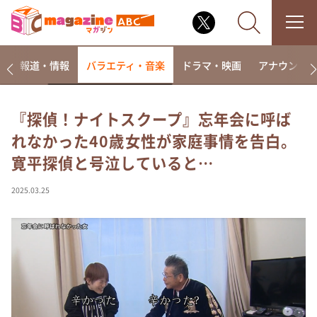
ー
報道・情報
バラエティ・音楽
ドラマ・映画
アナウンサ
『探偵！ナイトスクープ』忘年会に呼ば
れなかった40歳女性が家庭事情を告白。
なるみ・岡村の過ぎるTV
寛平探偵と号泣していると…
相席食堂
これ余談なんですけど・・・
2025.03.25
～人生密着トークバラエティ！～ やすとものいたっ
て真剣です
探偵！ナイトスクープ
news おかえり
河合＆A.B.C-Z塚田×福井アナ「なんでやねん！？」
（news おかえり）