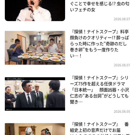
ぐことで幸せを感じる!? 虫の匂
いフェチの女
2026.08.07
『探偵！ナイトスクープ』料亭
顔負けのクオリティー!? 酔っぱ
らった時に作った“奇跡のだし
巻き卵”をもう一度作りた
い…！
2026.08.07
『探偵！ナイトスクープ』シリ
ーズ75作を超える任侠ドラマ
「日本統一」 顔面凶器・小沢
仁志の“ある台詞”がどうしても
聞き…
2026.08.05
『探偵！ナイトスクープ』 番
組史上初の音声だけでお届