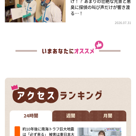
け！？ あまりの壮絶な光景と悪
臭に探偵の叫び声だけが響き渡
る…！
2026.07.31
24時間
週間
月間
約10年後に南海トラフ巨大地震
は「必ず来る」 被害は東日本大