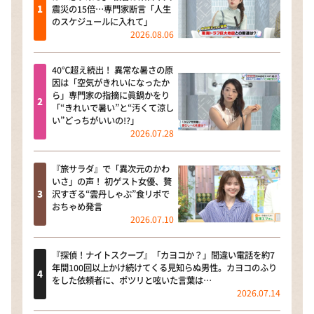
震災の15倍…専門家断言「人生
のスケジュールに入れて」
2026.08.06
40℃超え続出！ 異常な暑さの原
因は「空気がきれいになったか
ら」専門家の指摘に眞鍋かをり
「“きれいで暑い”と“汚くて涼し
い”どっちがいいの!?」
2026.07.28
『旅サラダ』で「異次元のかわ
いさ」の声！ 初ゲスト女優、贅
沢すぎる“雲丹しゃぶ”食リポで
おちゃめ発言
2026.07.10
『探偵！ナイトスクープ』「カヨコか？」間違い電話を約7
年間100回以上かけ続けてくる見知らぬ男性。カヨコのふり
をした依頼者に、ポツリと呟いた言葉は…
2026.07.14