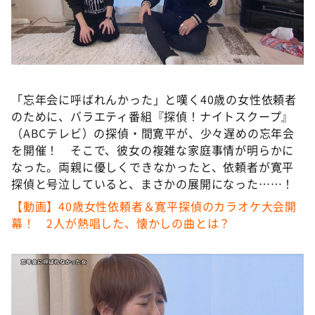
DAIGOも台所 ～きょうの献立 何にする？～
本日はダイアンなり！シーズン２
朝だ！生です旅サラダ
教えて！ニュースライブ 正義のミカタ
「忘年会に呼ばれんかった」と嘆く40歳の女性依頼者
ＬＩＦＥ～夢のカタチ～
のために、バラエティ番組『探偵！ナイトスクープ』
新婚さんいらっしゃい！
（ABCテレビ）の探偵・間寛平が、少々遅めの忘年会
を開催！ そこで、彼女の複雑な家庭事情が明らかに
ポツンと一軒家
なった。両親に優しくできなかったと、依頼者が寛平
ザキ山小屋本館
探偵と号泣していると、まさかの展開になった……！
ぺこぱのまるスポ
【動画】40歳女性依頼者＆寛平探偵のカラオケ大会開
幕！ 2人が熱唱した、懐かしの曲とは？
アナ回覧板