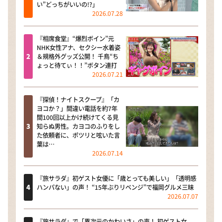
い”どっちがいいの!?」
2026.07.28
『相席食堂』“爆烈ボイン”元
NHK女性アナ、セクシー水着姿
＆規格外グッズ公開！ 千鳥“ち
ょっと待てぃ！！”ボタン連打
2026.07.21
『探偵！ナイトスクープ』「カ
ヨコか？」間違い電話を約7年
間100回以上かけ続けてくる見
知らぬ男性。カヨコのふりをし
た依頼者に、ポツリと呟いた言
葉は…
2026.07.14
『旅サラダ』初ゲスト女優に「歳とっても美しい」「透明感
ハンパない」の声！ “15年ぶりリベンジ”で福岡グルメ三昧
2026.07.07
『旅サラダ』で「異次元のかわいさ」の声！ 初ゲスト女