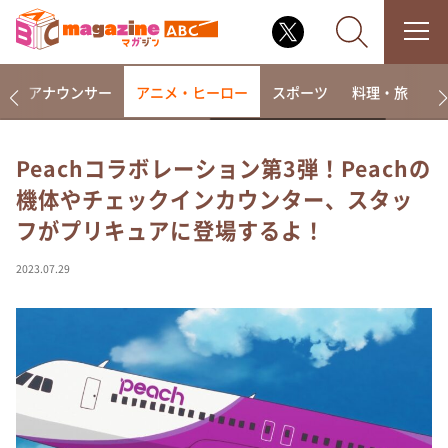
画
アナウンサー
アニメ・ヒーロー
スポーツ
料理・旅
ラ
Peachコラボレーション第3弾！Peachの
機体やチェックインカウンター、スタッ
なるみ・岡村の過ぎるTV
フがプリキュアに登場するよ！
相席食堂
これ余談なんですけど・・・
2023.07.29
～人生密着トークバラエティ！～ やすとものいたっ
て真剣です
探偵！ナイトスクープ
news おかえり
河合＆A.B.C-Z塚田×福井アナ「なんでやねん！？」
（news おかえり）