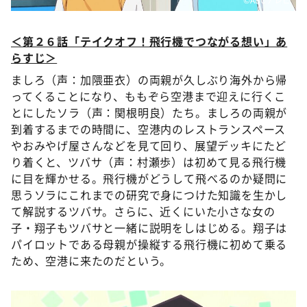
＜第２６話「テイクオフ！飛行機でつながる想い」あ
らすじ＞
ましろ（声：加隈亜衣）の両親が久しぶり海外から帰
ってくることになり、ももぞら空港まで迎えに行くこ
とにしたソラ（声：関根明良）たち。ましろの両親が
到着するまでの時間に、空港内のレストランスペース
やおみやげ屋さんなどを見て回り、展望デッキにたど
り着くと、ツバサ（声：村瀬歩）は初めて見る飛行機
に目を輝かせる。飛行機がどうして飛べるのか疑問に
思うソラにこれまでの研究で身につけた知識を生かし
て解説するツバサ。さらに、近くにいた小さな女の
子・翔子もツバサと一緒に説明をしはじめる。翔子は
パイロットである母親が操縦する飛行機に初めて乗る
ため、空港に来たのだという。