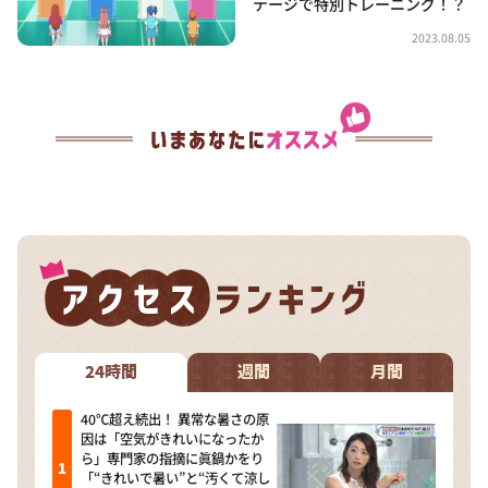
テージで特別トレーニング！？
2023.08.05
24時間
週間
月間
40℃超え続出！ 異常な暑さの原
因は「空気がきれいになったか
ら」専門家の指摘に眞鍋かをり
「“きれいで暑い”と“汚くて涼し