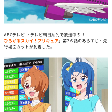
DAIGOも台所 ～きょうの献立 何にする？～
本日はダイアンなり！シーズン２
朝だ！生です旅サラダ
©️ABCテレビ
教えて！ニュースライブ 正義のミカタ
ABCテレビ ・テレビ朝日系列で放送中の「
ＬＩＦＥ～夢のカタチ～
ひろがるスカイ！プリキュア
」第2６話のあらすじ・先
新婚さんいらっしゃい！
行場面カットが到着した。
ポツンと一軒家
ザキ山小屋本館
ぺこぱのまるスポ
アナ回覧板
©️ABCテレビ