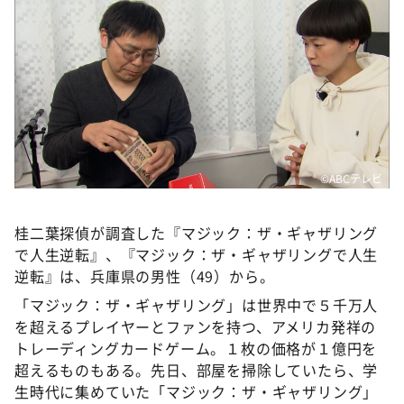
DAIGOも台所 ～きょうの献立 何にする？～
本日はダイアンなり！シーズン２
朝だ！生です旅サラダ
教えて！ニュースライブ 正義のミカタ
ＬＩＦＥ～夢のカタチ～
新婚さんいらっしゃい！
©ABCテレビ
ポツンと一軒家
ザキ山小屋本館
桂二葉探偵が調査した『マジック：ザ・ギャザリング
で人生逆転』、『マジック：ザ・ギャザリングで人生
ぺこぱのまるスポ
逆転』は、兵庫県の男性（49）から。
アナ回覧板
「マジック：ザ・ギャザリング」は世界中で５千万人
を超えるプレイヤーとファンを持つ、アメリカ発祥の
トレーディングカードゲーム。１枚の価格が１億円を
超えるものもある。先日、部屋を掃除していたら、学
生時代に集めていた「マジック：ザ・ギャザリング」