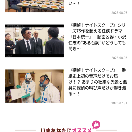
い…！
2026.08.07
『探偵！ナイトスクープ』シリ
ーズ75作を超える任侠ドラマ
「日本統一」 顔面凶器・小沢
仁志の“ある台詞”がどうしても
聞き…
2026.08.05
『探偵！ナイトスクープ』 番
組史上初の音声だけでお届
け！？ あまりの壮絶な光景と悪
臭に探偵の叫び声だけが響き渡
る…！
2026.07.31