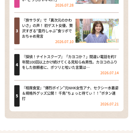
2026.07.28
『旅サラダ』で「異次元のかわ
いさ」の声！ 初ゲスト女優、贅
沢すぎる“雲丹しゃぶ”食リポで
おちゃめ発言
2026.07.10
『探偵！ナイトスクープ』「カヨコか？」間違い電話を約7
年間100回以上かけ続けてくる見知らぬ男性。カヨコのふり
をした依頼者に、ポツリと呟いた言葉は…
2026.07.14
『相席食堂』“爆烈ボイン”元NHK女性アナ、セクシー水着姿
＆規格外グッズ公開！ 千鳥“ちょっと待てぃ！！”ボタン連
打
2026.07.21