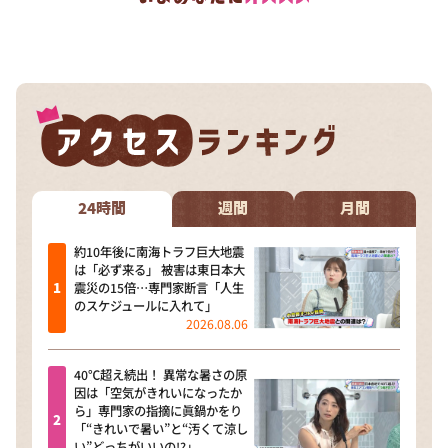
24時間
週間
月間
約10年後に南海トラフ巨大地震
は「必ず来る」 被害は東日本大
震災の15倍…専門家断言「人生
のスケジュールに入れて」
2026.08.06
40℃超え続出！ 異常な暑さの原
因は「空気がきれいになったか
ら」専門家の指摘に眞鍋かをり
「“きれいで暑い”と“汚くて涼し
い”どっちがいいの!?」