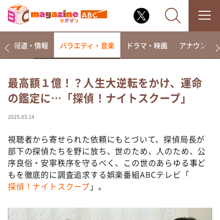
ー
報道・情報
バラエティ・音楽
ドラマ・映画
アナウンサ
最高額１億！？人生大逆転をかけ、運命
の鑑定に…「探偵！ナイトスクープ」
なるみ・岡村の過ぎるTV
相席食堂
2025.03.14
これ余談なんですけど・・・
視聴者から寄せられた依頼にもとづいて、探偵局長が
～人生密着トークバラエティ！～ やすとものいたっ
部下の探偵たちを野に放ち、世のため、人のため、公
て真剣です
序良俗・安寧秩序を守るべく、この世のあらゆる事ど
探偵！ナイトスクープ
もを徹底的に調査追求する娯楽番組ABCテレビ「
探偵！ナイトスクープ
」。
news おかえり
河合＆A.B.C-Z塚田×福井アナ「なんでやねん！？」
（news おかえり）