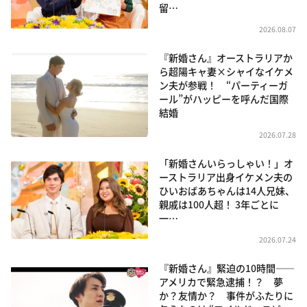
留…
2026.08.07
『新婚さん』オーストラリアか
ら超陽キャ妻×シャイなイケメ
ン夫が参戦！ “パーティーガ
ール”がハッピーを呼んだ国際
結婚
2026.07.28
「新婚さんいらっしゃい！」オ
ーストラリア出身イケメン夫の
ひいおばあちゃんは14人兄妹、
親戚は100人超！ 3年ごとに
一…
2026.07.24
『新婚さん』緊迫の10時間――
アメリカで緊急逮捕！？ 夢
か？友情か？ 事件がふたりに