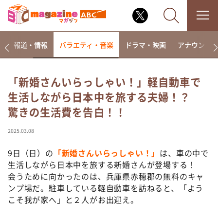
ー
報道・情報
バラエティ・音楽
ドラマ・映画
アナウンサ
「新婚さんいらっしゃい！」軽自動車で
生活しながら日本中を旅する夫婦！？
なるみ・岡村の過ぎるTV
驚きの生活費を告白！！
相席食堂
これ余談なんですけど・・・
2025.03.08
～人生密着トークバラエティ！～ やすとものいたっ
て真剣です
9日（日）の
「新婚さんいらっしゃい！」
は、車の中で
生活しながら日本中を旅する新婚さんが登場する！
探偵！ナイトスクープ
会うために向かったのは、兵庫県赤穂郡の無料のキャ
news おかえり
ンプ場だ。駐車している軽自動車を訪ねると、「よう
河合＆A.B.C-Z塚田×福井アナ「なんでやねん！？」
こそ我が家へ」と２人がお出迎え。
（news おかえり）