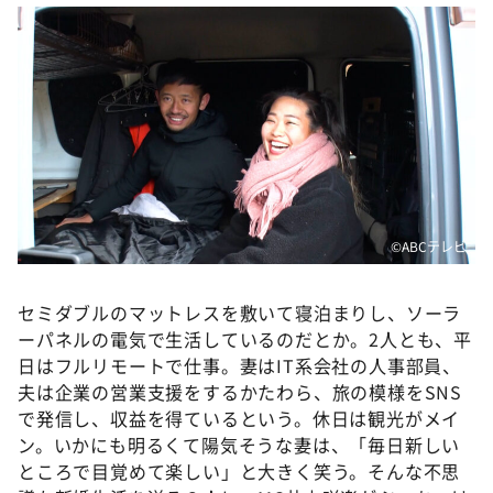
DAIGOも台所 ～きょうの献立 何にする？～
本日はダイアンなり！シーズン２
朝だ！生です旅サラダ
教えて！ニュースライブ 正義のミカタ
ＬＩＦＥ～夢のカタチ～
新婚さんいらっしゃい！
ポツンと一軒家
©️ABCテレビ
ザキ山小屋本館
セミダブルのマットレスを敷いて寝泊まりし、ソーラ
ぺこぱのまるスポ
ーパネルの電気で生活しているのだとか。2人とも、平
アナ回覧板
日はフルリモートで仕事。妻はIT系会社の人事部員、
夫は企業の営業支援をするかたわら、旅の模様をSNS
で発信し、収益を得ているという。休日は観光がメイ
ン。いかにも明るくて陽気そうな妻は、「毎日新しい
ところで目覚めて楽しい」と大きく笑う。そんな不思