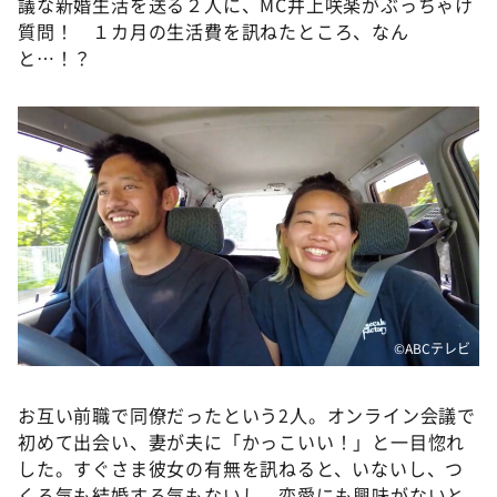
議な新婚生活を送る２人に、MC井上咲楽がぶっちゃけ
質問！ １カ月の生活費を訊ねたところ、なん
と…！？
©️ABCテレビ
お互い前職で同僚だったという2人。オンライン会議で
初めて出会い、妻が夫に「かっこいい！」と一目惚れ
した。すぐさま彼女の有無を訊ねると、いないし、つ
くる気も結婚する気もないし、恋愛にも興味がないと