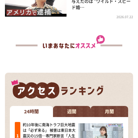
与えたのは “ワイルド・スピー
ド婚…
2026.07.22
24時間
週間
月間
約10年後に南海トラフ巨大地震
は「必ず来る」 被害は東日本大
震災の15倍…専門家断言「人生