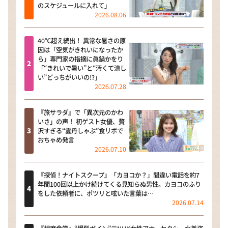
のスケジュールに入れて」
2026.08.06
40℃超え続出！ 異常な暑さの原
因は「空気がきれいになったか
ら」専門家の指摘に眞鍋かをり
「“きれいで暑い”と“汚くて涼し
い”どっちがいいの!?」
2026.07.28
『旅サラダ』で「異次元のかわ
いさ」の声！ 初ゲスト女優、贅
沢すぎる“雲丹しゃぶ”食リポで
おちゃめ発言
2026.07.10
『探偵！ナイトスクープ』「カヨコか？」間違い電話を約7
年間100回以上かけ続けてくる見知らぬ男性。カヨコのふり
をした依頼者に、ポツリと呟いた言葉は…
2026.07.14