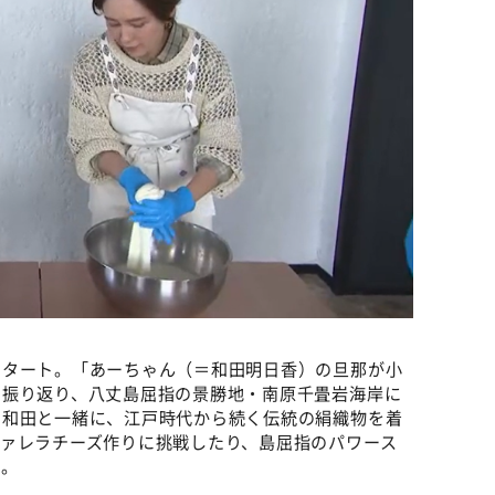
スタート。「あーちゃん（＝和田明日香）の旦那が小
に振り返り、八丈島屈指の景勝地・南原千畳岩海岸に
も和田と一緒に、江戸時代から続く伝統の絹織物を着
ァレラチーズ作りに挑戦したり、島屈指のパワース
だ。