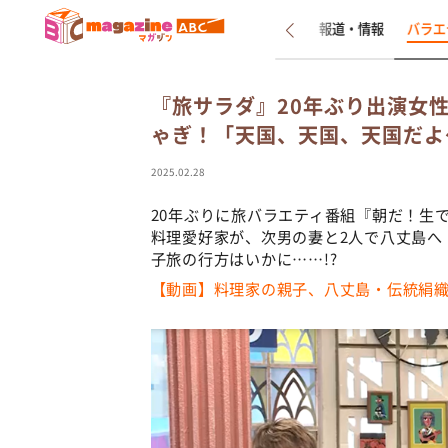
新着
インタビュー
報道・情報
バラエ
『旅サラダ』20年ぶり出演女
ゃぎ！「天国、天国、天国だよ
2025.02.28
20年ぶりに旅バラエティ番組『朝だ！生
料理愛好家が、次男の妻と2人で八丈島へ
子旅の行方はいかに……!?
【動画】料理家の親子、八丈島・伝統絹