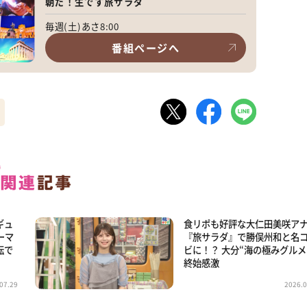
朝だ！生です旅サラダ
毎週(土)あさ8:00
番組ページへ
ギュ
食リポも好評な大仁田美咲ア
ーマ
『旅サラダ』で勝俣州和と名
転で
ビに！？ 大分“海の極みグルメ
終始感激
07.29
2026.0