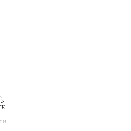
ナ、
コン
”に
7.24