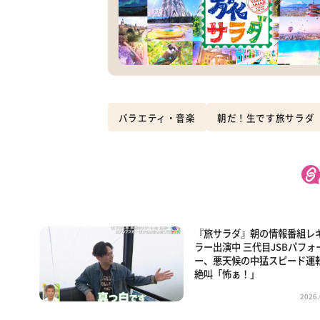
バラエティ・音楽
朝だ！生です旅サラダ
『旅サラダ』朝の情報番組レ
ラー出演中 三代目JSBパフォ
ー、悪天候の中猛スピード運
絶叫「怖ぁ！」
2026.