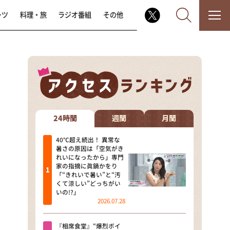
ーツ
料理・旅
ラジオ番組
その他
なるみ・岡村の過ぎるTV
相席食堂
24時間
週間
月間
これ余談なんですけど・・・
40℃超え続出！ 異常な
暑さの原因は「空気がき
れいになったから」専門
～人生密着トークバラエティ！
家の指摘に眞鍋かをり
～ やすとものいたって真剣です
「“きれいで暑い”と“汚
くて涼しい”どっちがい
探偵！ナイトスクープ
いの!?」
2026.07.28
news おかえり
『相席食堂』“爆烈ボイ