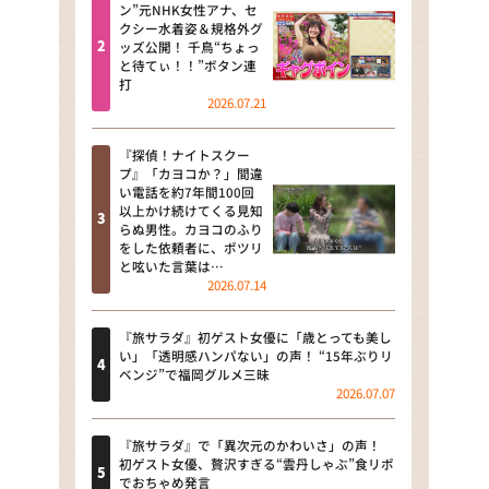
河合＆A.B.C-Z塚田×福井アナ
ン”元NHK女性アナ、セ
クシー水着姿＆規格外グ
「なんでやねん！？」（news お
ッズ公開！ 千鳥“ちょっ
かえり）
と待てぃ！！”ボタン連
打
DAIGOも台所 ～きょうの献立 何
2026.07.21
にする？～
『探偵！ナイトスクー
本日はダイアンなり！シーズン２
プ』「カヨコか？」間違
い電話を約7年間100回
朝だ！生です旅サラダ
以上かけ続けてくる見知
らぬ男性。カヨコのふり
をした依頼者に、ポツリ
教えて！ニュースライブ 正義の
と呟いた言葉は…
ミカタ
2026.07.14
ＬＩＦＥ～夢のカタチ～
『旅サラダ』初ゲスト女優に「歳とっても美し
い」「透明感ハンパない」の声！ “15年ぶりリ
新婚さんいらっしゃい！
ベンジ”で福岡グルメ三昧
2026.07.07
ポツンと一軒家
『旅サラダ』で「異次元のかわいさ」の声！
ザキ山小屋本館
初ゲスト女優、贅沢すぎる“雲丹しゃぶ”食リポ
でおちゃめ発言