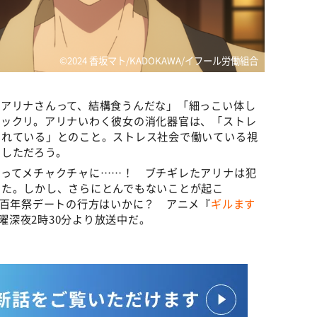
©2024 香坂マト/KADOKAWA/イフール労働組合
「アリナさんって、結構食うんだな」「細っこい体し
ビックリ。アリナいわく彼女の消化器官は、「ストレ
られている」とのこと。ストレス社会で働いている視
いしただろう。
よってメチャクチャに……！ ブチギレたアリナは犯
した。しかし、さらにとんでもないことが起こ
の百年祭デートの行方はいかに？ アニメ『
ギルます
土曜深夜2時30分より放送中だ。