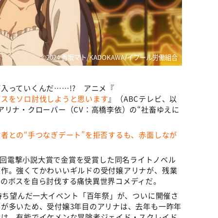
©2024 香坂マト/KADOKAWA/イフール労働組合
入っていくんだ……!? アニメ『
ボスをソロ討伐しようと思います
』（ABCテレビ、以
アリナ・クローバー（CV：高橋李依）の“社畜ゆえに
者との“手つなぎデート”を拒否するも、赤面しなが
第27回電撃小説大賞で金賞を受賞した同名ライトノベル
原作。強くてかわいいギルドの受付嬢アリナが、残業
ンのボスを自ら討伐する痛快異世界コメディだ。
が待ち望んだ一大イベント「百年祭」が、ついに開催さ
が多いため、受付嬢3年目のアリナは、去年も一昨年
女は、有能でイケメンな冒険者ジェイド・スクレイド