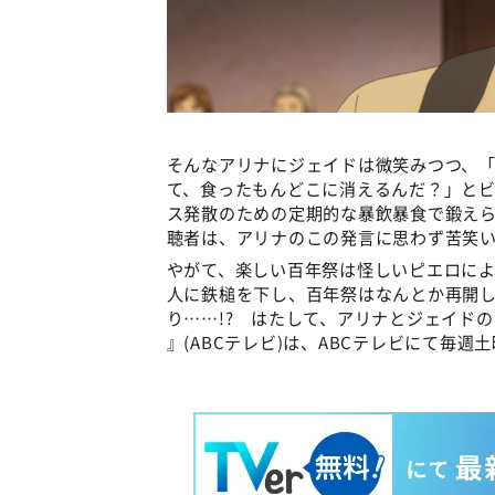
そんなアリナにジェイドは微笑みつつ、
て、食ったもんどこに消えるんだ？」と
ス発散のための定期的な暴飲暴食で鍛え
聴者は、アリナのこの発言に思わず苦笑
やがて、楽しい百年祭は怪しいピエロに
人に鉄槌を下し、百年祭はなんとか再開
り……!? はたして、アリナとジェイド
』(ABCテレビ)は、ABCテレビにて毎週