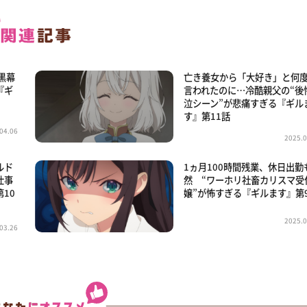
黒幕
亡き養女から「大好き」と何
『ギ
言われたのに…冷酷親父の“後
泣シーン”が悲痛すぎる『ギル
す』第11話
04.06
2025.0
ルド
1ヵ月100時間残業、休日出勤
仕事
然 “ワーホリ社畜カリスマ受
10
嬢”が怖すぎる『ギルます』第
2025.0
03.26