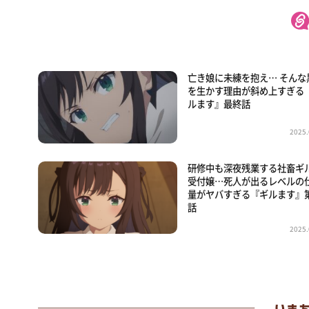
亡き娘に未練を抱え… そんな
を生かす理由が斜め上すぎる
ルます』最終話
2025.
研修中も深夜残業する社畜ギ
受付嬢…死人が出るレベルの
量がヤバすぎる『ギルます』第
話
2025.