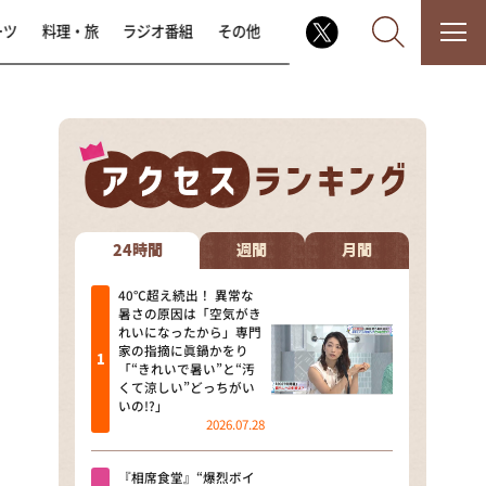
ーツ
料理・旅
ラジオ番組
その他
なるみ・岡村の過ぎるTV
相席食堂
24時間
週間
月間
これ余談なんですけど・・・
40℃超え続出！ 異常な
暑さの原因は「空気がき
れいになったから」専門
～人生密着トークバラエティ！
家の指摘に眞鍋かをり
～ やすとものいたって真剣です
「“きれいで暑い”と“汚
くて涼しい”どっちがい
探偵！ナイトスクープ
いの!?」
2026.07.28
news おかえり
『相席食堂』“爆烈ボイ