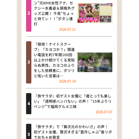
河合＆A.B.C-Z塚田×福井アナ
ン”元NHK女性アナ、セ
クシー水着姿＆規格外グ
「なんでやねん！？」（news お
ッズ公開！ 千鳥“ちょっ
かえり）
と待てぃ！！”ボタン連
打
DAIGOも台所 ～きょうの献立 何
2026.07.21
にする？～
『探偵！ナイトスクー
本日はダイアンなり！シーズン２
プ』「カヨコか？」間違
い電話を約7年間100回
朝だ！生です旅サラダ
以上かけ続けてくる見知
らぬ男性。カヨコのふり
をした依頼者に、ポツリ
教えて！ニュースライブ 正義の
と呟いた言葉は…
ミカタ
2026.07.14
ＬＩＦＥ～夢のカタチ～
『旅サラダ』初ゲスト女優に「歳とっても美し
い」「透明感ハンパない」の声！ “15年ぶりリ
新婚さんいらっしゃい！
ベンジ”で福岡グルメ三昧
2026.07.07
ポツンと一軒家
『旅サラダ』で「異次元のかわいさ」の声！
ザキ山小屋本館
初ゲスト女優、贅沢すぎる“雲丹しゃぶ”食リポ
でおちゃめ発言