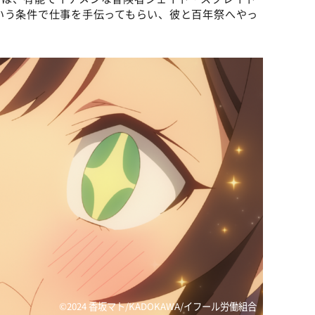
いう条件で仕事を手伝ってもらい、彼と百年祭へやっ
©2024 香坂マト/KADOKAWA/イフール労働組合