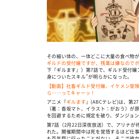
その細い体の、一体どこに大量の食べ物が
ギルドの受付嬢ですが、残業は嫌なので
下『ギルます』）第7話で、ギルド受付嬢
身についたスキル”が明らかになった。
【動画】社畜ギルド受付嬢、イケメン冒険
ら……ってキャーッ！
アニメ『
ギルます
』(ABCテレビ)は、
（著：香坂マト、イラスト：がおう）が
を回避するために規定を破り、ダンジョ
第7話（2月22日深夜放送）で、アリナ
れた。開催期間中は死を覚悟するほど仕事
も百年祭に行ったことがない。そこで彼