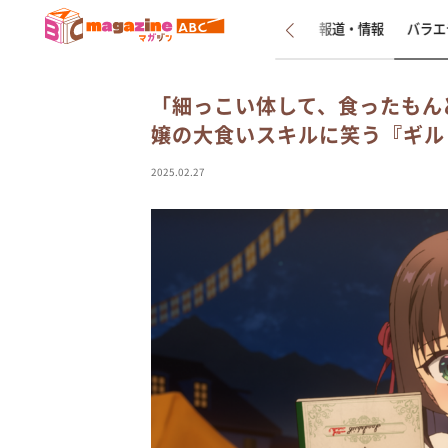
新着
インタビュー
報道・情報
バラエ
「細っこい体して、食ったもん
嬢の大食いスキルに笑う『ギル
2025.02.27