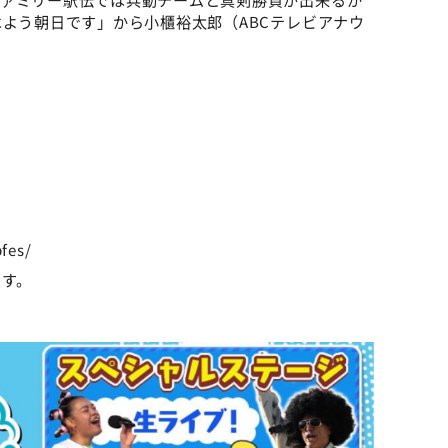
はよう朝日です」から小櫃裕太郎（ABCテレビアナウ
spfes/
ます。