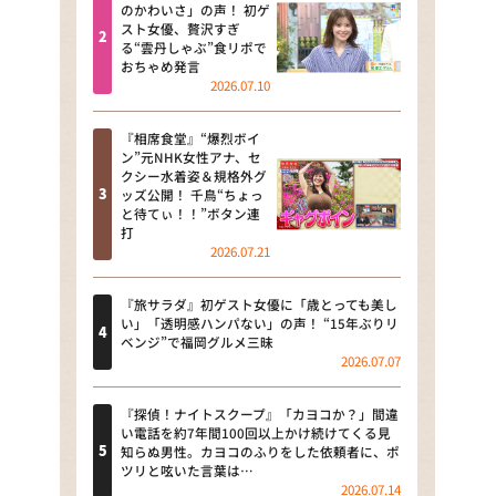
河合＆A.B.C-Z塚田×福井アナ
のかわいさ」の声！ 初ゲ
スト女優、贅沢すぎ
「なんでやねん！？」（news お
る“雲丹しゃぶ”食リポで
かえり）
おちゃめ発言
2026.07.10
DAIGOも台所 ～きょうの献立 何
にする？～
『相席食堂』“爆烈ボイ
ン”元NHK女性アナ、セ
本日はダイアンなり！シーズン２
クシー水着姿＆規格外グ
ッズ公開！ 千鳥“ちょっ
朝だ！生です旅サラダ
と待てぃ！！”ボタン連
打
2026.07.21
教えて！ニュースライブ 正義の
ミカタ
『旅サラダ』初ゲスト女優に「歳とっても美し
ＬＩＦＥ～夢のカタチ～
い」「透明感ハンパない」の声！ “15年ぶりリ
ベンジ”で福岡グルメ三昧
2026.07.07
新婚さんいらっしゃい！
ポツンと一軒家
『探偵！ナイトスクープ』「カヨコか？」間違
い電話を約7年間100回以上かけ続けてくる見
知らぬ男性。カヨコのふりをした依頼者に、ポ
ザキ山小屋本館
ツリと呟いた言葉は…
2026.07.14