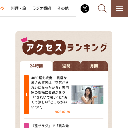
ーツ
料理・旅
ラジオ番組
その他
なるみ・岡村の過ぎるTV
相席食堂
24時間
週間
月間
これ余談なんですけど・・・
40℃超え続出！ 異常な
暑さの原因は「空気がき
れいになったから」専門
～人生密着トークバラエティ！
家の指摘に眞鍋かをり
～ やすとものいたって真剣です
「“きれいで暑い”と“汚
くて涼しい”どっちがい
探偵！ナイトスクープ
いの!?」
2026.07.28
news おかえり
『旅サラダ』で「異次元