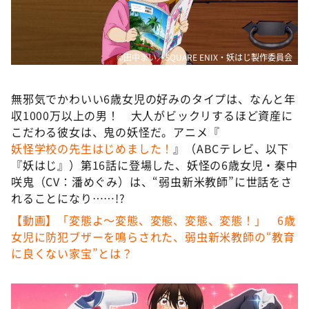
DAIGOも台所 ～きょうの献立 何にする？～
本日はダイアンなり！シーズン２
朝だ！生です旅サラダ
©田中まい／SQUARE ENIX・妖はじ製作委員会
教えて！ニュースライブ 正義のミカタ
無邪気でかわいい6歳女児の好みのタイプは、なんと年
ＬＩＦＥ～夢のカタチ～
収1000万以上の男！ 大人がビックリするほど資産に
新婚さんいらっしゃい！
こだわる彼女は、鬼の妖怪だ。アニメ『
妖怪学校の先生はじめました！
』（ABCテレビ、以下
ポツンと一軒家
『妖はじ』）第16話に登場した、妖怪の6歳女児・秦中
ザキ山小屋本館
咲鬼（CV：潘めぐみ）は、“弱虫新米教師”に世話をさ
ぺこぱのまるスポ
れることになり……!?
【動画】「変態よ～変態、変態、変態、変態！」 6歳
アナ回覧板
女児に防犯ブザーを鳴らされた、弱虫新米教師の“教育
に良くない家宝”とは？