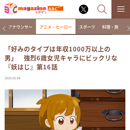
画
アナウンサー
アニメ・ヒーロー
スポーツ
料理・旅
ラ
「好みのタイプは年収1000万以上の
男」 強烈6歳女児キャラにビックリな
なるみ・岡村の過ぎるTV
『妖はじ』第16話
相席食堂
これ余談なんですけど・・・
2025.02.04
～人生密着トークバラエティ！～ やすとものいたっ
て真剣です
探偵！ナイトスクープ
news おかえり
河合＆A.B.C-Z塚田×福井アナ「なんでやねん！？」
（news おかえり）