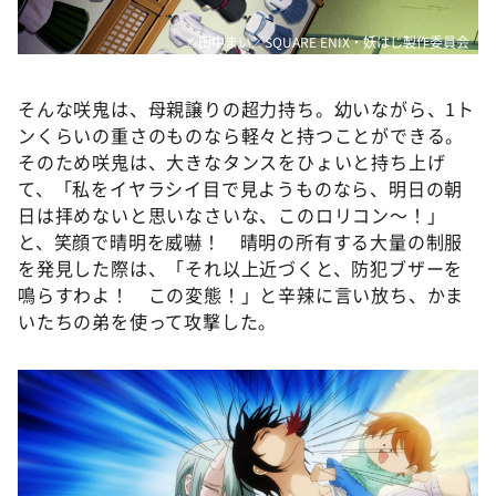
©田中まい／SQUARE ENIX・妖はじ製作委員会
そんな咲鬼は、母親譲りの超力持ち。幼いながら、1ト
ンくらいの重さのものなら軽々と持つことができる。
そのため咲鬼は、大きなタンスをひょいと持ち上げ
て、「私をイヤラシイ目で見ようものなら、明日の朝
日は拝めないと思いなさいな、このロリコン～！」
と、笑顔で晴明を威嚇！ 晴明の所有する大量の制服
を発見した際は、「それ以上近づくと、防犯ブザーを
鳴らすわよ！ この変態！」と辛辣に言い放ち、かま
いたちの弟を使って攻撃した。