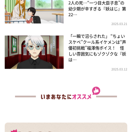
2人の死…“一つ目大臣子息”の
幼少期が辛すぎる『妖はじ』第
22…
2025.03.21
「一瞬で沼らされた」 “ちょい
スケベ”クール系イケメンは“声
優初挑戦”福澤侑ボイス！ 怪
しい雰囲気にもゾクゾクな『妖
は…
2025.03.12