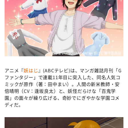
©田中まい／SQUARE ENIX・妖はじ製作委員会
アニメ『
妖はじ
』(ABCテレビ)は、マンガ雑誌月刊「G
ファンタジー」で連載11年目に突入した、同名人気コ
ミックが原作（著：田中まい）。人間の新米教師・安
倍晴明（CV：逢坂良太）と、妖怪だらけな「百鬼学
園」の面々が繰り広げる、奇妙でにぎやかな学園コメ
ディだ。