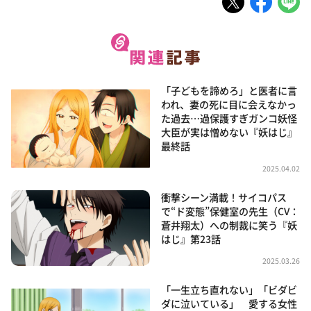
「子どもを諦めろ」と医者に言
われ、妻の死に目に会えなかっ
た過去…過保護すぎガンコ妖怪
大臣が実は憎めない『妖はじ』
最終話
2025.04.02
衝撃シーン満載！サイコパス
で“ド変態”保健室の先生（CV：
蒼井翔太）への制裁に笑う『妖
はじ』第23話
2025.03.26
「一生立ち直れない」「ビダビ
ダに泣いている」 愛する女性