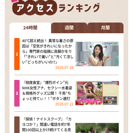
24時間
週間
月間
40℃超え続出！ 異常な暑さの原
因は「空気がきれいになったか
ら」専門家の指摘に眞鍋かをり
「“きれいで暑い”と“汚くて涼し
い”どっちがいいの!?」
2026.07.28
『相席食堂』“爆烈ボイン”元
NHK女性アナ、セクシー水着姿
＆規格外グッズ公開！ 千鳥“ち
ょっと待てぃ！！”ボタン連打
2026.07.21
『探偵！ナイトスクープ』「カ
ヨコか？」間違い電話を約7年
間100回以上かけ続けてくる見