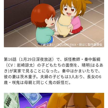
©田中まい／SQUARE ENIX・妖はじ製作委員会
第16話（1月29日深夜放送）で、妖怪教師・秦中飯綱
（CV：岩崎諒太）の子どもたちの面倒を、晴明(はるあ
き)が実家で見ることになった。秦中はかまいたちで、
彼の妻は茨木童子。夫婦の子どもは3人おり、長女の6
歳・咲鬼は母親と同じく鬼の妖怪だ。