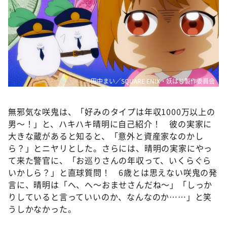
©田中まい／SQUARE ENIX・妖はじ製作委員会
無邪気な咲鬼は、「好みのタイプは年収1000万以上の
男～！」と、ハキハキ晴明に自己紹介！ 彼の実家に
大きな蔵があると知ると、「意外と資産家なのかし
ら？」とニヤリとした。さらには、晴明の実家にやっ
て来た警官に、「お巡りさんの年収って、いくらぐら
いかしら？」と直球質問！ 6歳とは思えない咲鬼の発
言に、晴明は「へ、へ～おませさんだね～」「しっか
りしていると言っていいのか、なんなのか……」と笑
うしかなかった。