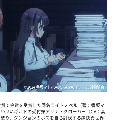
©2024 香坂マト/KADOKAWA/イフール労働組合
大賞で金賞を受賞した同名ライトノベル（著：香坂マ
わいいギルドの受付嬢アリナ・クローバー（CV：高
を破り、ダンジョンのボスを自ら討伐する痛快異世界