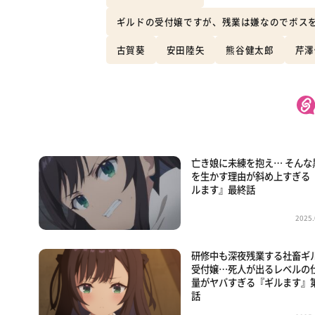
ギルドの受付嬢ですが、残業は嫌なのでボス
古賀葵
安田陸矢
熊谷健太郎
芹澤
亡き娘に未練を抱え… そんな
を生かす理由が斜め上すぎる
ルます』最終話
2025.
研修中も深夜残業する社畜ギ
受付嬢…死人が出るレベルの
量がヤバすぎる『ギルます』第
話