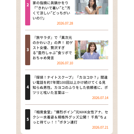
河合＆A.B.C-Z塚田×福井アナ
家の指摘に眞鍋かをり
「“きれいで暑い”と“汚
「なんでやねん！？」（news お
くて涼しい”どっちがい
かえり）
いの!?」
2026.07.28
DAIGOも台所 ～きょうの献立 何
にする？～
『旅サラダ』で「異次元
のかわいさ」の声！ 初ゲ
本日はダイアンなり！シーズン２
スト女優、贅沢すぎ
る“雲丹しゃぶ”食リポで
朝だ！生です旅サラダ
おちゃめ発言
2026.07.10
教えて！ニュースライブ 正義の
ミカタ
『探偵！ナイトスクープ』「カヨコか？」間違
い電話を約7年間100回以上かけ続けてくる見
ＬＩＦＥ～夢のカタチ～
知らぬ男性。カヨコのふりをした依頼者に、ポ
ツリと呟いた言葉は…
2026.07.14
新婚さんいらっしゃい！
ポツンと一軒家
『相席食堂』“爆烈ボイン”元NHK女性アナ、セ
クシー水着姿＆規格外グッズ公開！ 千鳥“ちょ
っと待てぃ！！”ボタン連打
ザキ山小屋本館
2026.07.21