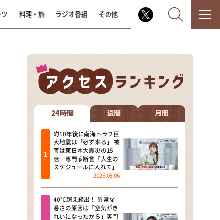
ーツ
料理・旅
ラジオ番組
その他
なるみ・岡村の過ぎるTV
相席食堂
24時間
週間
月間
これ余談なんですけど・・・
約10年後に南海トラフ巨
大地震は「必ず来る」 被
害は東日本大震災の15
～人生密着トークバラエティ！
倍…専門家断言「人生の
～ やすとものいたって真剣です
スケジュールに入れて」
2026.08.06
探偵！ナイトスクープ
40℃超え続出！ 異常な
news おかえり
暑さの原因は「空気がき
れいになったから」専門