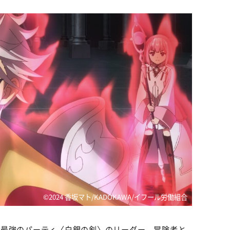
©2024 香坂マト/KADOKAWA/イフール労働組合
、最強のパーティ〈白銀の剣〉のリーダー。冒険者と