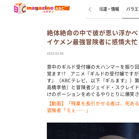
新着
インタビュー
報道・情報
バラエ
絶体絶命の中で彼が思い浮かべ
イケメン最強冒険者に感情大忙
2025.02.06
意中のギルド受付嬢の大ハンマーを振り
覚ます!? アニメ『ギルドの受付嬢です
す』（ABCテレビ、以下『ギルます』）
高橋李依）と冒険者ジェイド・スクレイド
けのポーションをめぐるやりとりに爆笑
【動画】「残業を長引かせる者は、死あ
冒険者「えぇ……」