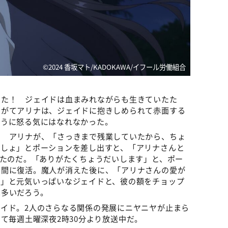
©2024 香坂マト/KADOKAWA/イフール労働組合
けた！ ジェイドは血まみれながらも生きていたた
やがてアリナは、ジェイドに抱きしめられて赤面する
ように怒る気にはなれなかった。
！ アリナが、「さっきまで残業していたから、ちょ
でしょ」とポーションを差し出すと、「アリナさんと
したのだ。「ありがたくちょうだいします」と、ポー
う間に復活。魔人が消えた後に、「アリナさんの愛が
！」と元気いっぱいなジェイドと、彼の額をチョップ
は多いだろう。
イド。2人のさらなる関係の発展にニヤニヤが止まら
にて毎週土曜深夜2時30分より放送中だ。