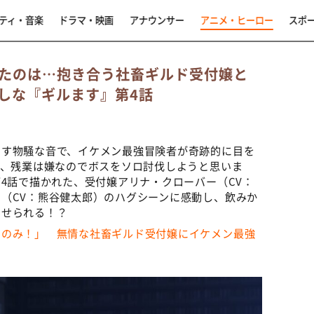
ティ・音楽
ドラマ・映画
アナウンサー
アニメ・ヒーロー
スポ
たのは…抱き合う社畜ギルド受付嬢と
しな『ギルます』第4話
回す物騒な音で、イケメン最強冒険者が奇跡的に目を
が、残業は嫌なのでボスをソロ討伐しようと思いま
第4話で描かれた、受付嬢アリナ・クローバー（CV：
（CV：熊谷健太郎）のハグシーンに感動し、飲みか
させられる！？
るのみ！」 無情な社畜ギルド受付嬢にイケメン最強