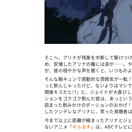
そこへ、アリナが残業を中断して駆けつ
め、安堵したアリナの瞳には涙が……。
が、彼の穏やかな声を聞くと、いつもの
そんな胸キュンで感動的な雰囲気が一転
っと飲んじゃったけど、ないよりはマシ
間接キスだと!?」と、ジェイドが大喜び
ションをゴクゴク飲んだ彼は、あっとい
詰まった飲みかけのポーションのおかげ
したツンデレなアリナに、笑った視聴者
今まで以上に距離が縮まったアリナとジェ
ないアニメ『
ギルます
』は、ABCテレビ