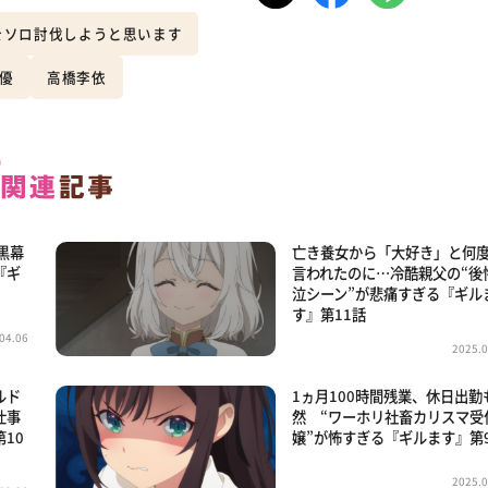
をソロ討伐しようと思います
優
高橋李依
黒幕
亡き養女から「大好き」と何
『ギ
言われたのに…冷酷親父の“後
泣シーン”が悲痛すぎる『ギル
す』第11話
04.06
2025.0
ルド
1ヵ月100時間残業、休日出勤
仕事
然 “ワーホリ社畜カリスマ受
10
嬢”が怖すぎる『ギルます』第
2025.0