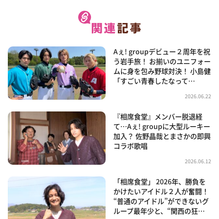
Aぇ! groupデビュー２周年を祝
う岩手旅！ お揃いのユニフォー
ムに身を包み野球対決！ 小島健
「すごい青春したなって…
2026.06.22
『相席食堂』メンバー脱退経
て…Aぇ! groupに大型ルーキー
加入？ 佐野晶哉とまさかの即興
コラボ歌唱
2026.06.12
「相席食堂」 2026年、勝負を
かけたいアイドル２人が奮闘！
“普通のアイドル”ができないグ
ループ最年少と、“関西の狂…