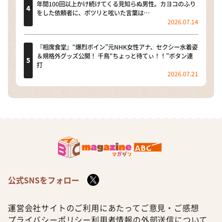
年間100回以上かけ続けてくる見知らぬ男性。カヨコのふり
をした依頼者に、ポツリと呟いた言葉は…
2026.07.14
『相席食堂』“爆烈ボイン”元NHK女性アナ、セクシー水着姿
＆規格外グッズ公開！ 千鳥“ちょっと待てぃ！！”ボタン連
打
2026.07.21
公式SNSをフォロー
運営会社
サイトのご利用にあたって
ご意見・ご感想
プライバシーポリシー
利用者情報の外部送信について