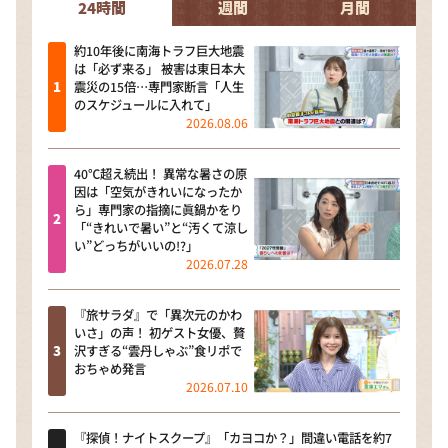
24時間
週間
月間
約10年後に南海トラフ巨大地震
は「必ず来る」 被害は東日本大
震災の15倍…専門家断言「人生
のスケジュールに入れて」
2026.08.06
40℃超え続出！ 異常な暑さの原
因は「空気がきれいになったか
ら」専門家の指摘に眞鍋かをり
「“きれいで暑い”と“汚くて涼し
い”どっちがいいの!?」
2026.07.28
『旅サラダ』で「異次元のかわ
いさ」の声！ 初ゲスト女優、贅
沢すぎる“雲丹しゃぶ”食リポで
おちゃめ発言
2026.07.10
『探偵！ナイトスクープ』「カヨコか？」間違い電話を約7