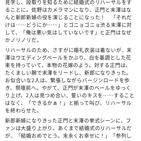
見学し、段取りを知るために結婚式のリハーサルをす
ることに。佐野はカメラマンになり、正門と末澤はな
んと新郎新婦の役を演じることになった！ 「それだ
けは……どうにか……」とゴニョゴニョ渋る末澤に対
して、「俺は悪い気はしていないです」と正門はなぜ
かノリノリだ。
リハーサルのため、さすがに婚礼衣装は着ないが、末
澤はウエディングベールをかぶり、白を基調とした花
束を持っていて、本物の花嫁のよう。対する正門は、
たくましい腕で末澤をリードし、新郎になりきった。
お似合いな2人は、緊張しながらバージンロードを歩
き、祭壇前へ。やがて、正門が末澤のベールをゆっく
り上げ、2人は見つめ合い、誓いのキスを……すること
はなく、「できるかぁ！」と揃って叫び、リハーサル
を終わらせた。
新郎新婦になりきった正門と末澤の挙式シーンに、フ
ァンは大盛り上がり。あくまで結婚式のリハーサルだ
が、「結婚おめでとう。末永くお幸せに！」「参列し