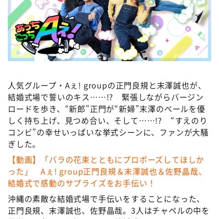
DAIGOも台所 ～きょうの献立 何にする？～
本日はダイアンなり！シーズン２
朝だ！生です旅サラダ
教えて！ニュースライブ 正義のミカタ
©️ABCテレビ
ＬＩＦＥ～夢のカタチ～
人気グループ・Aぇ! groupの正門良規と末澤誠也が、
新婚さんいらっしゃい！
結婚式場で誓いのキス……!? 緊張しながらバージン
ポツンと一軒家
ロードを歩き、“新郎”正門が“新婦”末澤のベールを優
しく持ち上げ、見つめ合い、そして……!? “すえのり
ザキ山小屋本館
コンビ”の幸せいっぱいな挙式シーンに、ファンが大騒
ぺこぱのまるスポ
ぎした。
アナ回覧板
【動画】「バラの花束とともにプロポーズしてほしか
った」 Aぇ! group正門良規＆末澤誠也＆佐野晶哉、
結婚式で感動のサプライズをお手伝い！
沖縄の素敵な結婚式場で手伝いをすることになった、
正門良規、末澤誠也、佐野晶哉。3人はチャペルの中を