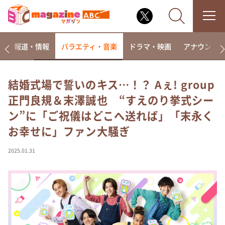
ー
報道・情報
バラエティ・音楽
ドラマ・映画
アナウンサ
結婚式場で誓いのキス…！？ Aぇ! group
正門良規＆末澤誠也 “すえのり挙式シー
なるみ・岡村の過ぎるTV
ン”に「ご祝儀はどこへ送れば」「末永く
相席食堂
お幸せに」ファン大騒ぎ
これ余談なんですけど・・・
～人生密着トークバラエティ！～ やすとものいたっ
2025.01.31
て真剣です
探偵！ナイトスクープ
news おかえり
河合＆A.B.C-Z塚田×福井アナ「なんでやねん！？」
（news おかえり）