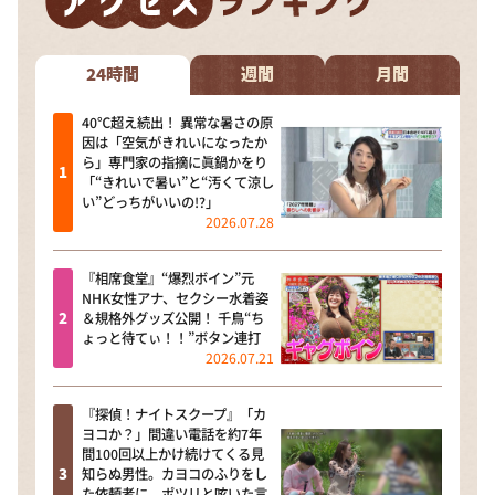
24時間
週間
月間
40℃超え続出！ 異常な暑さの原
因は「空気がきれいになったか
ら」専門家の指摘に眞鍋かをり
「“きれいで暑い”と“汚くて涼し
い”どっちがいいの!?」
2026.07.28
『相席食堂』“爆烈ボイン”元
NHK女性アナ、セクシー水着姿
＆規格外グッズ公開！ 千鳥“ち
ょっと待てぃ！！”ボタン連打
2026.07.21
『探偵！ナイトスクープ』「カ
ヨコか？」間違い電話を約7年
間100回以上かけ続けてくる見
知らぬ男性。カヨコのふりをし
た依頼者に、ポツリと呟いた言