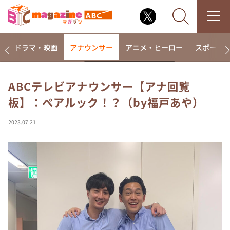
楽
ドラマ・映画
アナウンサー
アニメ・ヒーロー
スポーツ
ABCテレビアナウンサー【アナ回覧
板】：ペアルック！？（by福戸あや）
なるみ・岡村の過ぎるTV
相席食堂
2023.07.21
これ余談なんですけど・・・
～人生密着トークバラエティ！～ やすとものいたっ
て真剣です
探偵！ナイトスクープ
news おかえり
河合＆A.B.C-Z塚田×福井アナ「なんでやねん！？」
（news おかえり）