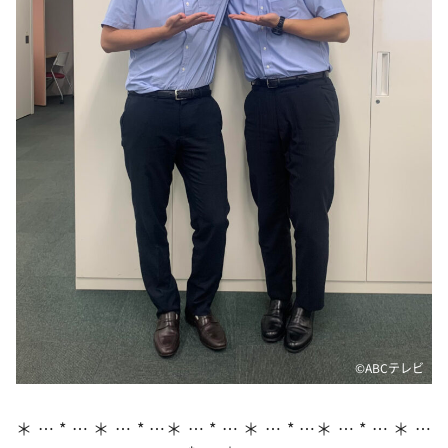
DAIGOも台所 ～きょうの献立 何にする？～
本日はダイアンなり！シーズン２
朝だ！生です旅サラダ
教えて！ニュースライブ 正義のミカタ
ＬＩＦＥ～夢のカタチ～
新婚さんいらっしゃい！
ポツンと一軒家
ザキ山小屋本館
ぺこぱのまるスポ
アナ回覧板
©ABCテレビ
＊ … * … ＊ … * …＊ … * … ＊ … * …＊ … * … ＊ …