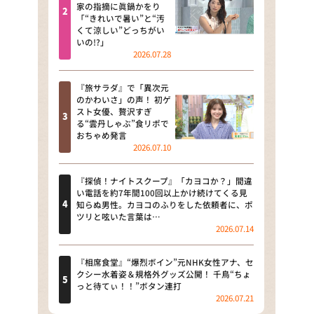
河合＆A.B.C-Z塚田×福井アナ
家の指摘に眞鍋かをり
「“きれいで暑い”と“汚
「なんでやねん！？」（news お
くて涼しい”どっちがい
かえり）
いの!?」
2026.07.28
DAIGOも台所 ～きょうの献立 何
にする？～
『旅サラダ』で「異次元
のかわいさ」の声！ 初ゲ
本日はダイアンなり！シーズン２
スト女優、贅沢すぎ
る“雲丹しゃぶ”食リポで
朝だ！生です旅サラダ
おちゃめ発言
2026.07.10
教えて！ニュースライブ 正義の
ミカタ
『探偵！ナイトスクープ』「カヨコか？」間違
い電話を約7年間100回以上かけ続けてくる見
ＬＩＦＥ～夢のカタチ～
知らぬ男性。カヨコのふりをした依頼者に、ポ
ツリと呟いた言葉は…
2026.07.14
新婚さんいらっしゃい！
ポツンと一軒家
『相席食堂』“爆烈ボイン”元NHK女性アナ、セ
クシー水着姿＆規格外グッズ公開！ 千鳥“ちょ
っと待てぃ！！”ボタン連打
ザキ山小屋本館
2026.07.21