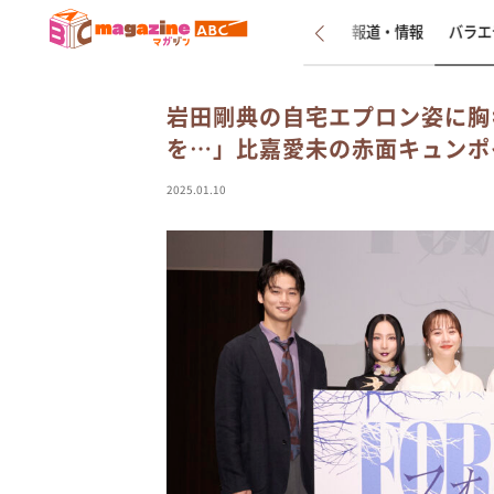
新着
インタビュー
報道・情報
バラエ
岩田剛典の自宅エプロン姿に胸
を…」比嘉愛未の赤面キュンポ
2025.01.10