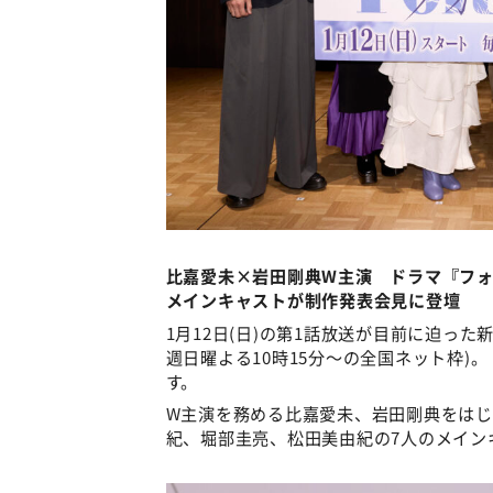
比嘉愛未×岩田剛典W主演 ドラマ『フ
メインキャストが制作発表会見に登壇
1月12日(日)の第1話放送が目前に迫っ
週日曜よる10時15分～の全国ネット枠
す。
W主演を務める比嘉愛未、岩田剛典をは
紀、堀部圭亮、松田美由紀の7人のメイン