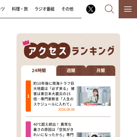
ーツ
料理・旅
ラジオ番組
その他
なるみ・岡村の過ぎるTV
相席食堂
24時間
週間
月間
これ余談なんですけど・・・
約10年後に南海トラフ巨
大地震は「必ず来る」 被
害は東日本大震災の15
～人生密着トークバラエティ！
倍…専門家断言「人生の
～ やすとものいたって真剣です
スケジュールに入れて」
2026.08.06
探偵！ナイトスクープ
40℃超え続出！ 異常な
news おかえり
暑さの原因は「空気がき
れいになったから」専門