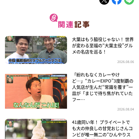
大葉はもう脇役じゃない！ 世界
が変わる至福の“大葉主役”グル
メの名店を巡る！
2026.08.06
「紛れもなくカレーやけ
ど…」“カレーEXPO”3度制覇の
人気店が生んだ“常識を覆す”一
皿が「まじで待ち焦がれていた
フー…
2026.08.04
41歳同い年！ プライベートで
も大の仲良しの甘党おじさんコ
ンビが唯一無二の“ひんやりス