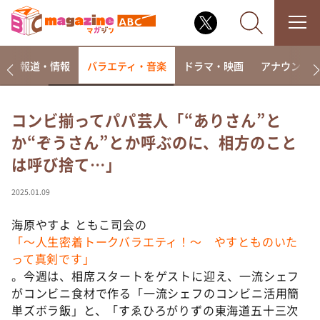
ー
報道・情報
バラエティ・音楽
ドラマ・映画
アナウンサ
コンビ揃ってパパ芸人「“ありさん”と
か“ぞうさん”とか呼ぶのに、相方のこと
なるみ・岡村の過ぎるTV
は呼び捨て…」
相席食堂
これ余談なんですけど・・・
2025.01.09
～人生密着トークバラエティ！～ やすとものいたっ
て真剣です
海原やすよ ともこ司会の
「～人生密着トークバラエティ！～ やすとものいた
探偵！ナイトスクープ
って真剣です」
news おかえり
。今週は、相席スタートをゲストに迎え、一流シェフ
河合＆A.B.C-Z塚田×福井アナ「なんでやねん！？」
がコンビニ食材で作る「一流シェフのコンビニ活用簡
（news おかえり）
単ズボラ飯」と、「すゑひろがりずの東海道五十三次