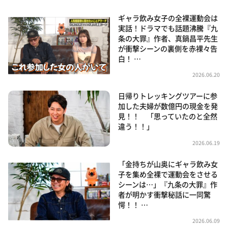
ギャラ飲み女子の全裸運動会は
実話！ドラマでも話題沸騰『九
条の大罪』作者、真鍋昌平先生
が衝撃シーンの裏側を赤裸々告
白！ …
2026.06.20
日帰りトレッキングツアーに参
加した夫婦が数億円の現金を発
見！！ 「思っていたのと全然
違う！！」
2026.06.19
「金持ちが山奥にギャラ飲み女
子を集め全裸で運動会をさせる
シーンは…」『九条の大罪』作
者が明かす衝撃秘話に一同驚
愕！！ …
2026.06.09