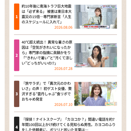
約10年後に南海トラフ巨大地震
は「必ず来る」 被害は東日本大
震災の15倍…専門家断言「人生
のスケジュールに入れて」
2026.08.06
40℃超え続出！ 異常な暑さの原
因は「空気がきれいになったか
ら」専門家の指摘に眞鍋かをり
「“きれいで暑い”と“汚くて涼し
い”どっちがいいの!?」
2026.07.28
『旅サラダ』で「異次元のかわ
いさ」の声！ 初ゲスト女優、贅
沢すぎる“雲丹しゃぶ”食リポで
おちゃめ発言
2026.07.10
『探偵！ナイトスクープ』「カヨコか？」間違い電話を約7
年間100回以上かけ続けてくる見知らぬ男性。カヨコのふり
をした依頼者に、ポツリと呟いた言葉は…