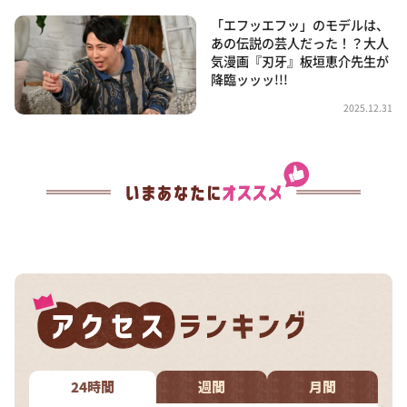
「エフッエフッ」のモデルは、
あの伝説の芸人だった！？大人
気漫画『刃牙』板垣恵介先生が
降臨ッッッ!!!
2025.12.31
24時間
週間
月間