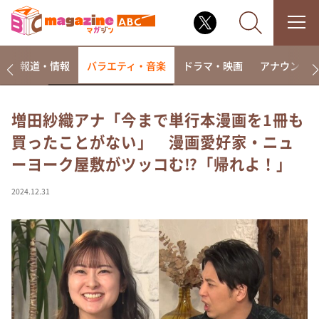
ー
報道・情報
バラエティ・音楽
ドラマ・映画
アナウンサ
増田紗織アナ「今まで単行本漫画を1冊も
買ったことがない」 漫画愛好家・ニュ
なるみ・岡村の過ぎるTV
ーヨーク屋敷がツッコむ⁉「帰れよ！」
相席食堂
これ余談なんですけど・・・
2024.12.31
～人生密着トークバラエティ！～ やすとものいたっ
て真剣です
探偵！ナイトスクープ
news おかえり
河合＆A.B.C-Z塚田×福井アナ「なんでやねん！？」
（news おかえり）