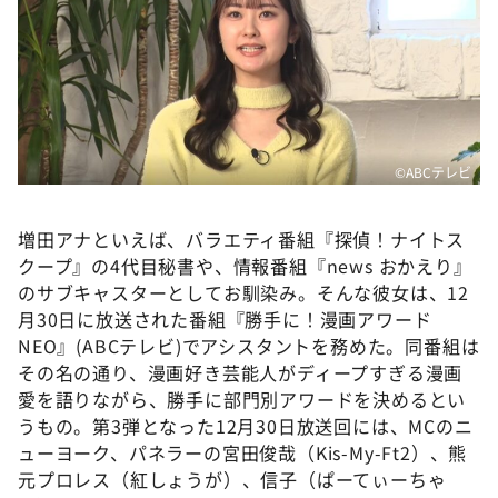
©️ABCテレビ
増田アナといえば、バラエティ番組『探偵！ナイトス
クープ』の4代目秘書や、情報番組『news おかえり』
のサブキャスターとしてお馴染み。そんな彼女は、12
月30日に放送された番組『勝手に！漫画アワード
NEO』(ABCテレビ)でアシスタントを務めた。同番組は
その名の通り、漫画好き芸能人がディープすぎる漫画
愛を語りながら、勝手に部門別アワードを決めるとい
うもの。第3弾となった12月30日放送回には、MCのニ
ューヨーク、パネラーの宮田俊哉（Kis-My-Ft2）、熊
元プロレス（紅しょうが）、信子（ぱーてぃーちゃ