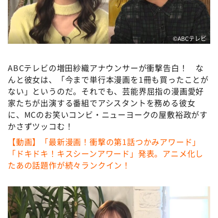
DAIGOも台所 ～きょうの献立 何にする？～
本日はダイアンなり！シーズン２
朝だ！生です旅サラダ
©️ABCテレビ
教えて！ニュースライブ 正義のミカタ
ABCテレビの増田紗織アナウンサーが衝撃告白！ な
ＬＩＦＥ～夢のカタチ～
んと彼女は、「今まで単行本漫画を1冊も買ったことが
新婚さんいらっしゃい！
ない」というのだ。それでも、芸能界屈指の漫画愛好
家たちが出演する番組でアシスタントを務める彼女
ポツンと一軒家
に、MCのお笑いコンビ・ニューヨークの屋敷裕政がす
ザキ山小屋本館
かさずツッコむ！
ぺこぱのまるスポ
【動画】「最新漫画！衝撃の第1話つかみアワード」
「ドキドキ！キスシーンアワード」発表。アニメ化し
アナ回覧板
たあの話題作が続々ランクイン！