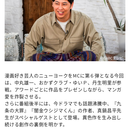
DAIGOも台所 ～きょうの献立 何にする？～
本日はダイアンなり！シーズン２
朝だ！生です旅サラダ
教えて！ニュースライブ 正義のミカタ
ＬＩＦＥ～夢のカタチ～
新婚さんいらっしゃい！
©️ABCテレビ
ポツンと一軒家
ザキ山小屋本館
漫画好き芸人のニューヨークをMCに第６弾となる今回
は、中丸雄一、おかずクラブ・ゆいＰ、丹生明里が参
ぺこぱのまるスポ
戦。アワードごとに作品をプレゼンしながら、マンガ
アナ回覧板
愛を炸裂させる。
さらに番組後半には、今ドラマでも話題沸騰中、『九
条の大罪』『闇金ウシジマくん』の作者、真鍋昌平先
生がスペシャルゲストとして登場。異色作を生み出し
続ける創作の裏側を明かす。