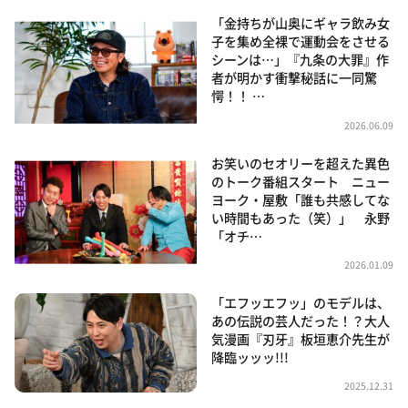
「金持ちが山奥にギャラ飲み女
子を集め全裸で運動会をさせる
シーンは…」『九条の大罪』作
者が明かす衝撃秘話に一同驚
愕！！ …
2026.06.09
お笑いのセオリーを超えた異色
のトーク番組スタート ニュー
ヨーク・屋敷「誰も共感してな
い時間もあった（笑）」 永野
「オチ…
2026.01.09
「エフッエフッ」のモデルは、
あの伝説の芸人だった！？大人
気漫画『刃牙』板垣恵介先生が
降臨ッッッ!!!
2025.12.31