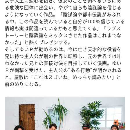
女子大生に恋心を抱き、彼女のことを調べるうちにあ
る危険な団体に出会い、やがて自らも陰謀論を信じる
ようになっていく作品。「陰謀論や都市伝説があふれ
る中、この作品を読んでいると自分が100％信じている
情報も実は間違っているかもと思えてくる」「ラブス
トーリーと陰謀論をミックスさせた作品はこれまでな
かった」と熱くプレゼンする。
そしてゆいＰが勧めるのは、今は亡き天才的な役者を
兄に持つ主人公が別の世界に転移し、元の世界では叶
わなかった兄との直接対決を目指していく漫画。ゆい
Ｐが衝撃を受けた、主人公の“ある行動”が明かされる
と、屋敷は「これはスゴいね。めっちゃ読みたい」と
前のめりになる。