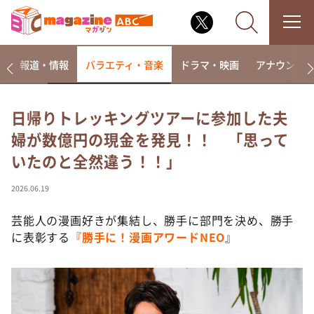
ー
報道・情報
バラエティ・音楽
ドラマ・映画
アナウンサ
日帰りトレッキングツアーに参加した夫
婦が数億円の現金を発見！！ 「思って
なるみ・岡村の過ぎるTV
いたのと全然違う！！」
相席食堂
これ余談なんですけど・・・
2026.06.19
～人生密着トークバラエティ！～ やすとものいたっ
て真剣です
芸能人の漫画好きが集結し、勝手に部門を決め、勝手
に表彰する
『勝手に！漫画アワードNEO
』
探偵！ナイトスクープ
news おかえり
河合＆A.B.C-Z塚田×福井アナ「なんでやねん！？」
（news おかえり）