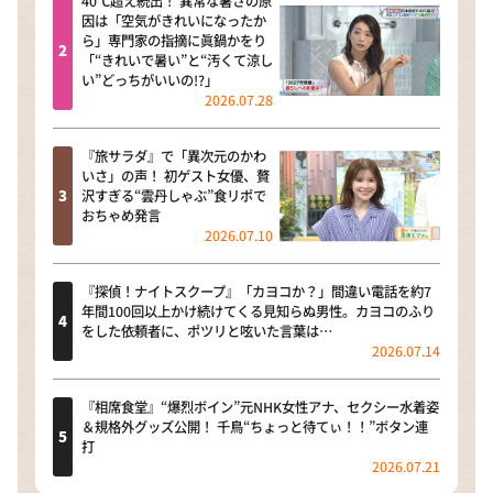
40℃超え続出！ 異常な暑さの原
因は「空気がきれいになったか
ら」専門家の指摘に眞鍋かをり
「“きれいで暑い”と“汚くて涼し
い”どっちがいいの!?」
2026.07.28
『旅サラダ』で「異次元のかわ
いさ」の声！ 初ゲスト女優、贅
沢すぎる“雲丹しゃぶ”食リポで
おちゃめ発言
2026.07.10
『探偵！ナイトスクープ』「カヨコか？」間違い電話を約7
年間100回以上かけ続けてくる見知らぬ男性。カヨコのふり
をした依頼者に、ポツリと呟いた言葉は…
2026.07.14
『相席食堂』“爆烈ボイン”元NHK女性アナ、セクシー水着姿
＆規格外グッズ公開！ 千鳥“ちょっと待てぃ！！”ボタン連
打
2026.07.21