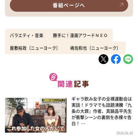
番組ページへ
バラエティ・音楽
勝手に！漫画アワードＮＥＯ
屋敷裕政（ニューヨーク）
嶋佐和也（ニューヨーク）
ギャラ飲み女子の全裸運動会は
実話！ドラマでも話題沸騰『九
条の大罪』作者、真鍋昌平先生
が衝撃シーンの裏側を赤裸々告
白！ …
2026.06.20