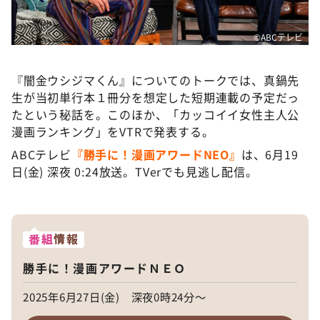
©️ABCテレビ
『闇金ウシジマくん』についてのトークでは、真鍋先
生が当初単行本１冊分を想定した短期連載の予定だっ
たという秘話を。このほか、「カッコイイ女性主人公
漫画ランキング」をVTRで発表する。
ABCテレビ
『勝手に！漫画アワードNEO』
は、6月19
日(金) 深夜 0:24放送。TVerでも見逃し配信。
番組
情報
勝手に！漫画アワードＮＥＯ
2025年6月27日(金) 深夜0時24分～