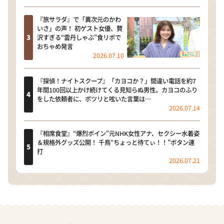
『旅サラダ』で「異次元のかわ
いさ」の声！ 初ゲスト女優、贅
沢すぎる“雲丹しゃぶ”食リポで
おちゃめ発言
2026.07.10
『探偵！ナイトスクープ』「カヨコか？」間違い電話を約7
年間100回以上かけ続けてくる見知らぬ男性。カヨコのふり
をした依頼者に、ポツリと呟いた言葉は…
2026.07.14
『相席食堂』“爆烈ボイン”元NHK女性アナ、セクシー水着姿
＆規格外グッズ公開！ 千鳥“ちょっと待てぃ！！”ボタン連
打
2026.07.21