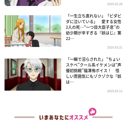
2025.03.26
「一生立ち直れない」「ビダビ
ダに泣いている」 愛する女性
2人の死…“一つ目大臣子息”の
幼少期が辛すぎる『妖はじ』第
22…
2025.03.21
「一瞬で沼らされた」 “ちょい
スケベ”クール系イケメンは“声
優初挑戦”福澤侑ボイス！ 怪
しい雰囲気にもゾクゾクな『妖
は…
2025.03.12