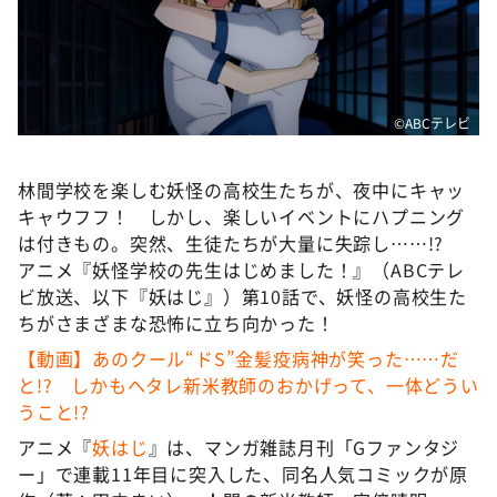
DAIGOも台所 ～きょうの献立 何にする？～
本日はダイアンなり！シーズン２
朝だ！生です旅サラダ
教えて！ニュースライブ 正義のミカタ
©️ABCテレビ
ＬＩＦＥ～夢のカタチ～
林間学校を楽しむ妖怪の高校生たちが、夜中にキャッ
新婚さんいらっしゃい！
キャウフフ！ しかし、楽しいイベントにハプニング
ポツンと一軒家
は付きもの。突然、生徒たちが大量に失踪し……!?
アニメ『妖怪学校の先生はじめました！』（ABCテレ
ザキ山小屋本館
ビ放送、以下『妖はじ』）第10話で、妖怪の高校生た
ぺこぱのまるスポ
ちがさまざまな恐怖に立ち向かった！
アナ回覧板
【動画】あのクール“ドS”金髪疫病神が笑った……だ
と!? しかもヘタレ新米教師のおかげって、一体どうい
うこと!?
アニメ『
妖はじ
』は、マンガ雑誌月刊「Gファンタジ
ー」で連載11年目に突入した、同名人気コミックが原