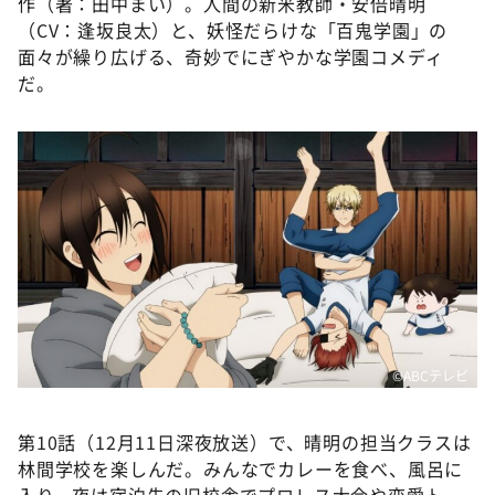
作（著：田中まい）。人間の新米教師・安倍晴明
（CV：逢坂良太）と、妖怪だらけな「百鬼学園」の
面々が繰り広げる、奇妙でにぎやかな学園コメディ
だ。
©️ABCテレビ
第10話（12月11日深夜放送）で、晴明の担当クラスは
林間学校を楽しんだ。みんなでカレーを食べ、風呂に