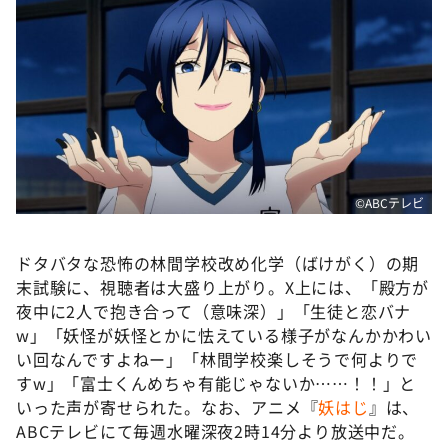
©️ABCテレビ
ドタバタな恐怖の林間学校改め化学（ばけがく）の期
末試験に、視聴者は大盛り上がり。X上には、「殿方が
夜中に2人で抱き合って（意味深）」「生徒と恋バナ
w」「妖怪が妖怪とかに怯えている様子がなんかかわい
い回なんですよねー」「林間学校楽しそうで何よりで
すw」「富士くんめちゃ有能じゃないか……！！」と
いった声が寄せられた。なお、アニメ『
妖はじ
』は、
ABCテレビにて毎週水曜深夜2時14分より放送中だ。