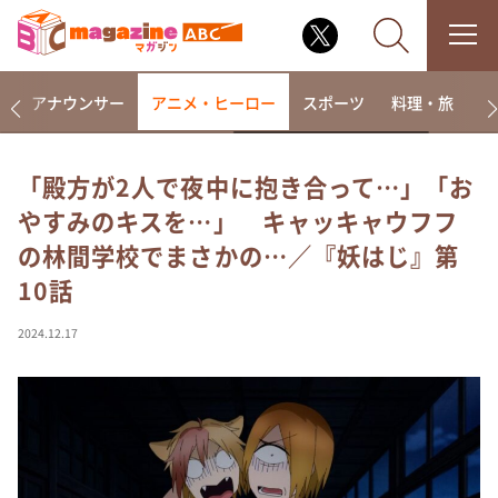
画
アナウンサー
アニメ・ヒーロー
スポーツ
料理・旅
ラ
「殿方が2人で夜中に抱き合って…」「お
やすみのキスを…」 キャッキャウフフ
なるみ・岡村の過ぎるTV
の林間学校でまさかの…／『妖はじ』第
相席食堂
10話
これ余談なんですけど・・・
～人生密着トークバラエティ！～ やすとものいたっ
2024.12.17
て真剣です
探偵！ナイトスクープ
news おかえり
河合＆A.B.C-Z塚田×福井アナ「なんでやねん！？」
（news おかえり）