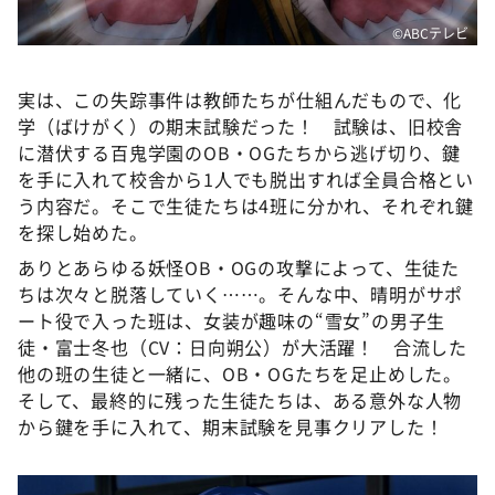
©️ABCテレビ
実は、この失踪事件は教師たちが仕組んだもので、化
学（ばけがく）の期末試験だった！ 試験は、旧校舎
に潜伏する百鬼学園のOB・OGたちから逃げ切り、鍵
を手に入れて校舎から1人でも脱出すれば全員合格とい
う内容だ。そこで生徒たちは4班に分かれ、それぞれ鍵
を探し始めた。
ありとあらゆる妖怪OB・OGの攻撃によって、生徒た
ちは次々と脱落していく……。そんな中、晴明がサポ
ート役で入った班は、女装が趣味の“雪女”の男子生
徒・富士冬也（CV：日向朔公）が大活躍！ 合流した
他の班の生徒と一緒に、OB・OGたちを足止めした。
そして、最終的に残った生徒たちは、ある意外な人物
から鍵を手に入れて、期末試験を見事クリアした！