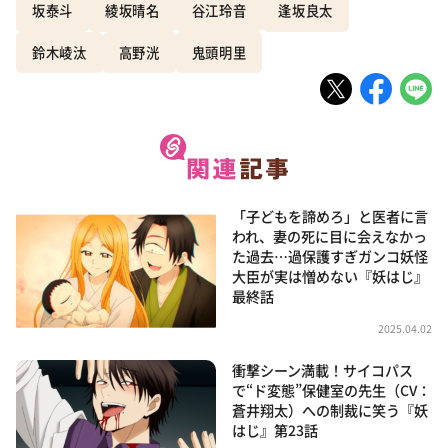
坂泰斗
綾坂晴名
谷江玲音
逢坂良太
鈴木崚汰
高野洸
鬼頭明里
「子どもを諦めろ」と医者に言
われ、妻の死に目に会えなかっ
た過去…過保護すぎガンコ妖怪
大臣が実は憎めない『妖はじ』
最終話
2025.04.02
衝撃シーン満載！サイコパス
で“ド変態”保健室の先生（CV：
蒼井翔太）への制裁に笑う『妖
はじ』第23話