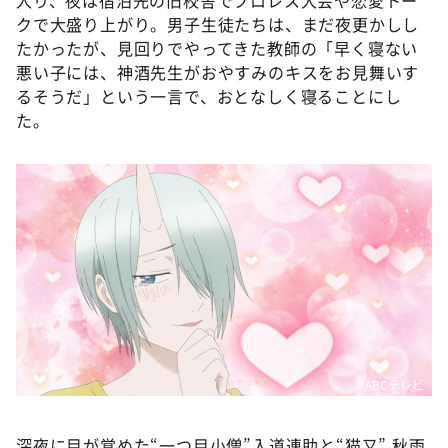
入り、夜は宿泊先の旧校舎でプロレス大会や恋愛トー
クで大盛り上がり。男子生徒たちは、まだ夜更かしし
たかったが、見回りでやってきた教師の「早く寝ない
悪い子には、神酒先生がおやすみのキスをお見舞いす
るそうだ」という一言で、おとなしく寝ることにし
た。
©️ABCテレビ
深夜に目が覚めた“一つ目小僧”入道連助と“猫又” 秋雨