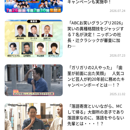
キャンペーンも実施中！
2026.07.24
「ABCお笑いグランプリ2026」
笑いの異種格闘技をジャッジす
る７名が決定！ ニッポンの社
長・辻クラシックが審査に加
わ…
2026.07.23
「ガリガリの2人やった」「歯
茎が前面に出た笑顔」 人気コ
ンビ芸人が約20年前に務めたキ
ャンペーンボーイとは…！？
2025.11.02
「落語寄席といいながら、MC
して帰る」大御所の息子であり
落語家なのに、落語をやらない
先輩とは・・・！？