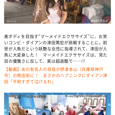
DAIGOも台所 ～きょうの献立 何にする？～
本日はダイアンなり！シーズン２
朝だ！生です旅サラダ
©️ABCテレビ
教えて！ニュースライブ 正義のミカタ
美ボディを目指す“マーメイドエクササイズ”に、お笑
ＬＩＦＥ～夢のカタチ～
いコンビ・ダイアンの津田篤宏が挑戦することに。前
新婚さんいらっしゃい！
世が人魚だという妖艶な女性に指導されて、津田が人
魚に大変身した！ マーメイドエクササイズは、見た
ポツンと一軒家
目の優雅さに反して、実は超過酷で……!?
ザキ山小屋本館
【動画】あの有名人の叔母が摂津本山（兵庫県神戸
ぺこぱのまるスポ
市）の商店街に！ まさかのハプニングにダイアン津
田「平和すぎて泣けるわ」
アナ回覧板