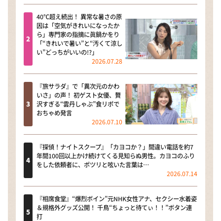
40℃超え続出！ 異常な暑さの原
因は「空気がきれいになったか
ら」専門家の指摘に眞鍋かをり
「“きれいで暑い”と“汚くて涼し
い”どっちがいいの!?」
2026.07.28
『旅サラダ』で「異次元のかわ
いさ」の声！ 初ゲスト女優、贅
沢すぎる“雲丹しゃぶ”食リポで
おちゃめ発言
2026.07.10
『探偵！ナイトスクープ』「カヨコか？」間違い電話を約7
年間100回以上かけ続けてくる見知らぬ男性。カヨコのふり
をした依頼者に、ポツリと呟いた言葉は…
2026.07.14
『相席食堂』“爆烈ボイン”元NHK女性アナ、セクシー水着姿
＆規格外グッズ公開！ 千鳥“ちょっと待てぃ！！”ボタン連
打