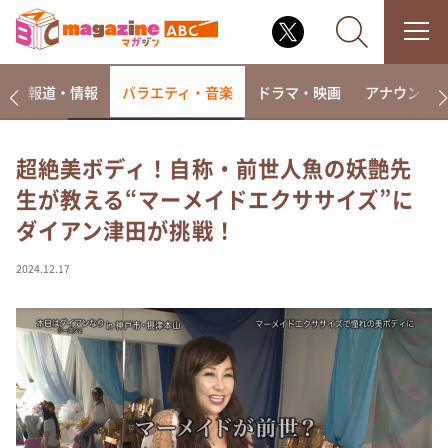
ー
報道・情報
バラエティ・音楽
ドラマ・映画
アナウンサ
超絶美ボディ！自称・前世人魚の妖艶先
生が教える“マーメイドエクササイズ”に
なるみ・岡村の過ぎるTV
ダイアン津田が挑戦！
相席食堂
これ余談なんですけど・・・
2024.12.17
～人生密着トークバラエティ！～ やすとものいたっ
て真剣です
探偵！ナイトスクープ
news おかえり
河合＆A.B.C-Z塚田×福井アナ「なんでやねん！？」
（news おかえり）