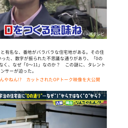
©️ABCテレビ
うと有名な、番地がバラバラな住宅地がある。その住
といった、数字が振られた不思議な通りがあり、「0の
なく、なぜ「0～11」なのか？ この謎に、タレント
ウンサーが迫った。
なんやねん!? カットされたOPトーク映像を大公開