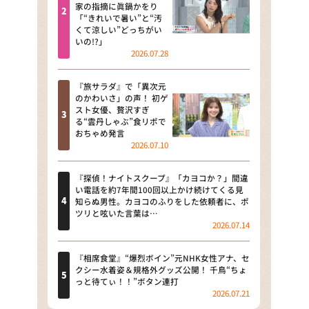
河合＆A.B.C-Z塚田×福井アナ
家の指摘に眞鍋かをり
「“きれいで暑い”と“汚
「なんでやねん！？」（news お
くて涼しい”どっちがい
かえり）
いの!?」
2026.07.28
DAIGOも台所 ～きょうの献立 何
にする？～
『旅サラダ』で「異次元
のかわいさ」の声！ 初ゲ
本日はダイアンなり！シーズン２
スト女優、贅沢すぎ
る“雲丹しゃぶ”食リポで
朝だ！生です旅サラダ
おちゃめ発言
2026.07.10
教えて！ニュースライブ 正義の
ミカタ
『探偵！ナイトスクープ』「カヨコか？」間違
い電話を約7年間100回以上かけ続けてくる見
ＬＩＦＥ～夢のカタチ～
知らぬ男性。カヨコのふりをした依頼者に、ポ
ツリと呟いた言葉は…
2026.07.14
新婚さんいらっしゃい！
ポツンと一軒家
『相席食堂』“爆烈ボイン”元NHK女性アナ、セ
クシー水着姿＆規格外グッズ公開！ 千鳥“ちょ
っと待てぃ！！”ボタン連打
ザキ山小屋本館
2026.07.21