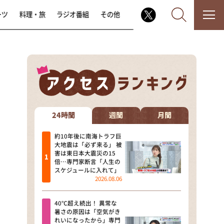
ーツ
料理・旅
ラジオ番組
その他
なるみ・岡村の過ぎるTV
相席食堂
24時間
週間
月間
これ余談なんですけど・・・
約10年後に南海トラフ巨
大地震は「必ず来る」 被
害は東日本大震災の15
～人生密着トークバラエティ！
倍…専門家断言「人生の
～ やすとものいたって真剣です
スケジュールに入れて」
2026.08.06
探偵！ナイトスクープ
40℃超え続出！ 異常な
news おかえり
暑さの原因は「空気がき
れいになったから」専門